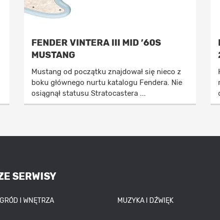
FENDER VINTERA III MID ’60S
MUSTANG
Mustang od początku znajdował się nieco z
boku głównego nurtu katalogu Fendera. Nie
osiągnął statusu Stratocastera ...
ZE SERWISY
OGRÓD I WNĘTRZA
MUZYKA I DŹWIĘK