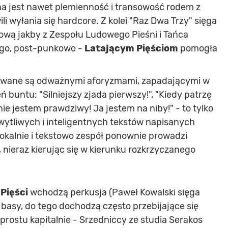
na jest nawet plemienność i transowość rodem z
li wyłania się hardcore. Z kolei "Raz Dwa Trzy" sięga
dową jakby z Zespołu Ludowego Pieśni i Tańca
ogo, post-punkowo -
Latającym Pięściom
pomogła
wane są odważnymi aforyzmami, zapadającymi w
 buntu: "Silniejszy zjada pierwszy!", "Kiedy patrzę
 nie jestem prawdziwy! Ja jestem na niby!" - to tylko
wytliwych i inteligentnych tekstów napisanych
okalnie i tekstowo zespół ponownie prowadzi
, nieraz kierując się w kierunku rozkrzyczanego
Pięści
wchodzą perkusja (Paweł Kowalski sięga
basy, do tego dochodzą często przebijające się
prostu kapitalnie - Srzedniccy ze studia Serakos