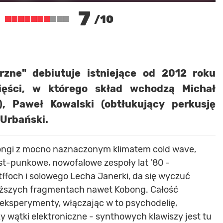
7
/10
zne" debiutuje istniejące od 2012 roku
Pięści, w którego skład wchodzą Michał
, Paweł Kowalski (obtłukujący perkusję
 Urbański.
ongi z mocno naznaczonym klimatem cold wave,
st-punkowe, nowofalowe zespoły lat '80 -
tffoch i solowego Lecha Janerki, da się wyczuć
cięższych fragmentach nawet Kobong. Całość
 eksperymenty, włączając w to psychodelię,
 wątki elektroniczne - synthowych klawiszy jest tu