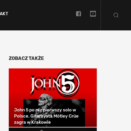
AKT
ZOBACZ TAKŻE
John 5 po raz pierwszy solo w
Polsce. Gitarzysta Mötley Crüe
zagra w Krakowie