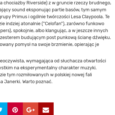
a chociażby Riverside) z w gruncie rzeczy brudnego,
ający sound eksponując partie basów, tym samym
grupy Primus i ogólnie twórczości Lesa Claypoola. Te
zie indziej atonalnie ("Celofan"), zarówno funkowo
ers), spokojnie, albo klangując, a w jeszcze innych
esterem budującym post punkową ścianę dźwięku.
wany pomysł na swoje brzmienie, opierając je
nieoczywista, wymagająca od słuchacza otwartości
ystkim na eksperymentalny charakter muzyki.
ie tym rozmiłowanych w polskiej nowej fali
 Janerki. Warto poznać.