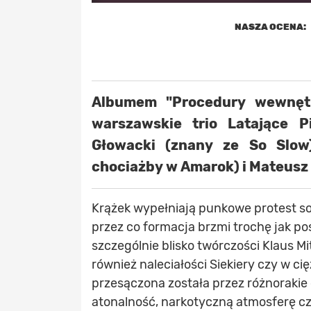
NASZA OCENA:
Albumem "Procedury wewnętr
warszawskie trio Latające 
Głowacki (znany ze So Slow)
chociażby w Amarok) i Mateusz
Krążek wypełniają punkowe protest s
przez co formacja brzmi trochę jak po
szczególnie blisko twórczości Klaus Mi
również naleciałości Siekiery czy w 
przesączona została przez różnorakie
atonalność, narkotyczną atmosferę czy