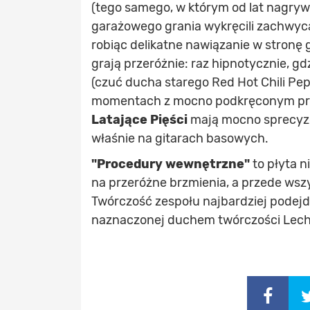
(tego samego, w którym od lat nagryw
garażowego grania wykręcili zachwyc
robiąc delikatne nawiązanie w stronę 
grają przeróżnie: raz hipnotycznie, gd
(czuć ducha starego Red Hot Chili Pepp
momentach z mocno podkręconym prz
Latające Pięści
mają mocno sprecyzo
właśnie na gitarach basowych.
"Procedury wewnętrzne"
to płyta 
na przeróżne brzmienia, a przede wsz
Twórczość zespołu najbardziej podejdz
naznaczonej duchem twórczości Lecha