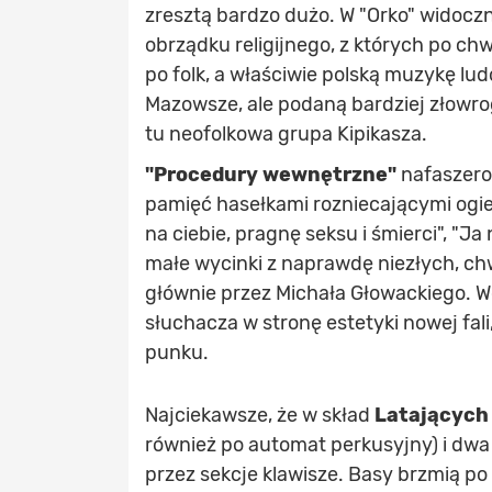
zresztą bardzo dużo. W "Orko" widocz
obrządku religijnego, z których po chwi
po folk, a właściwie polską muzykę lu
Mazowsze, ale podaną bardziej złowr
tu neofolkowa grupa Kipikasza.
"Procedury wewnętrzne"
nafaszero
pamięć hasełkami rozniecającymi ogień
na ciebie, pragnę seksu i śmierci", "Ja
małe wycinki z naprawdę niezłych, ch
głównie przez Michała Głowackiego. W
słuchacza w stronę estetyki nowej fali
punku.
Najciekawsze, że w skład
Latających 
również po automat perkusyjny) i dwa 
przez sekcje klawisze. Basy brzmią po 