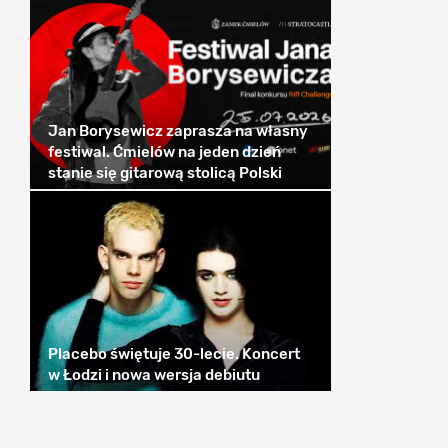
Jan Borysewicz zaprasza na własny
festiwal. Ćmielów na jeden dzień
stanie się gitarową stolicą Polski
Placebo świętuje 30-lecie. Koncert
w Łodzi i nowa wersja debiutu