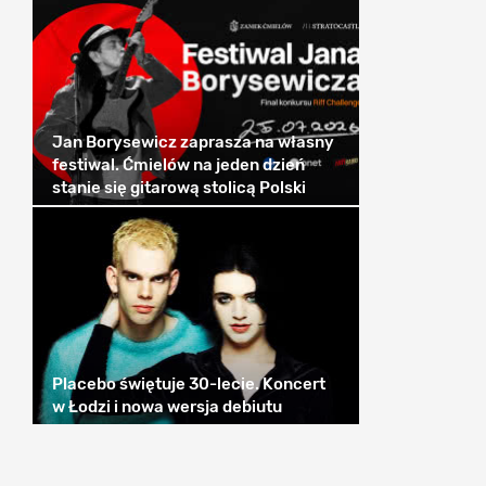
Jan Borysewicz zaprasza na własny
festiwal. Ćmielów na jeden dzień
stanie się gitarową stolicą Polski
Placebo świętuje 30-lecie. Koncert
w Łodzi i nowa wersja debiutu