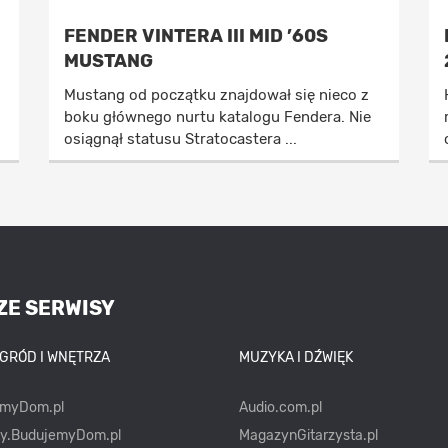
FENDER VINTERA III MID ’60S
MUSTANG
Mustang od początku znajdował się nieco z
boku głównego nurtu katalogu Fendera. Nie
osiągnął statusu Stratocastera ...
ZE SERWISY
OGRÓD I WNĘTRZA
MUZYKA I DŹWIĘK
emyDom.pl
Audio.com.pl
ty.BudujemyDom.pl
MagazynGitarzysta.pl