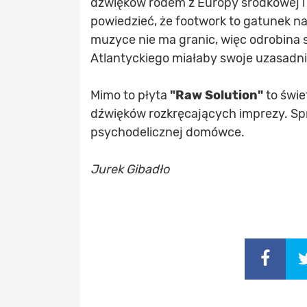
dźwięków rodem z Europy środkowej i
powiedzieć, że footwork to gatunek na
muzyce nie ma granic, więc odrobina 
Atlantyckiego miałaby swoje uzasadni
Mimo to płyta
"Raw Solution"
to świ
dźwięków rozkręcających imprezy. Spr
psychodelicznej domówce.
Jurek Gibadło