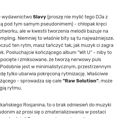
ne wydawnictwo
Slavy
(proszę nie mylić tego DJa z
cą pod tym samym pseudonimem) - chłopak kręci
tworku, ale w kwestii tworzenia melodii bazuje na
ling. Niemniej to właśnie bity są tu najważniejsze,
czuć ten rytm, masz tańczyć tak, jak muzyk ci zagra
ek. Posłuchajcie kończącego album "Wit U" - niby to
 pocięte i zmiksowane, że tworzą nerwowy puls
. Podobnie jest w minimalistycznym, przestrzennym
wdę tylko ubarwia pokręconą rytmizację. Właściwie
użącego - sprowadza się całe
"Raw Solution"
, może
rgią rytmu.
ańskiego Rosjanina, to o brak odniesień do muzyki
udonim aż prosi się o zmaterializowania w postaci