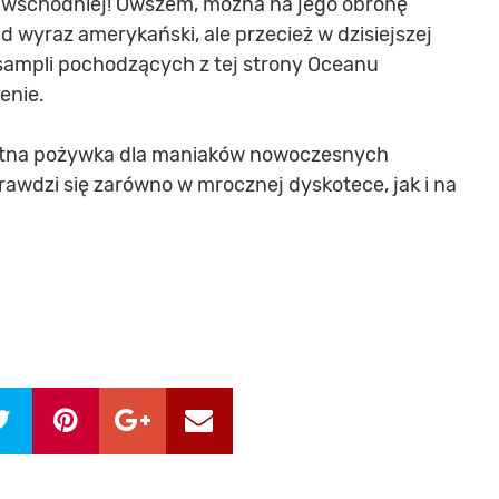
 wschodniej! Owszem, można na jego obronę
d wyraz amerykański, ale przecież w dzisiejszej
sampli pochodzących z tej strony Oceanu
enie.
etna pożywka dla maniaków nowoczesnych
awdzi się zarówno w mrocznej dyskotece, jak i na