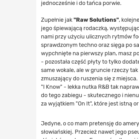
jednocześnie i do tańca porwie.
Zupełnie jak
"Raw Solutions"
, kolej
jego śpiewającą rodaczką, występują
nami przy użyciu ulicznych rytmów foo
sprawdzonym techno oraz sięga po samp
wypchnięte na pierwszy plan, masz po
- pozostała część płyty to tylko dodat
same wokale, ale w gruncie rzeczy tak
zmuszający do ruszenia się z miejsca
"I Know" - lekka nutka R&B tak napra
do tego zabiegu - skutecznego i nien
za wyjątkiem "On It", które jest istną o
Jedyne, o co mam pretensję do ameryk
słowiańskiej. Przecież nawet jego pse