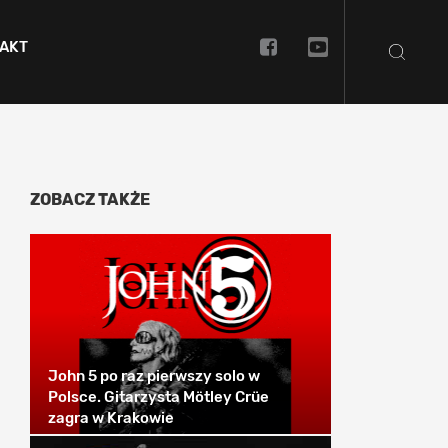
AKT
ZOBACZ TAKŻE
John 5 po raz pierwszy solo w
Polsce. Gitarzysta Mötley Crüe
zagra w Krakowie