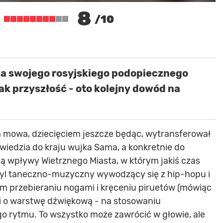
8
/10
 swojego rosyjskiego podopiecznego
ak przyszłość - oto kolejny dowód na
im mowa, dziecięciem jeszcze będąc, wytransferował
źwiedzia do kraju wujka Sama, a konkretnie do
ją wpływy Wietrznego Miasta, w którym jakiś czas
 styl taneczno-muzyczny wywodzący się z hip-hopu i
im przebieraniu nogami i kręceniu piruetów (mówiąc
zi o warstwę dźwiękową - na stosowaniu
 rytmu. To wszystko może zawrócić w głowie, ale