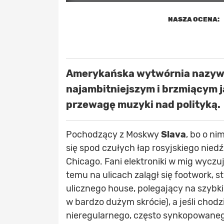
NASZA OCENA:
Amerykańska wytwórnia nazywa
najambitniejszym i brzmiącym j
przewagę muzyki nad polityką.
Pochodzący z Moskwy
Slava
, bo o n
się spod czułych łap rosyjskiego nied
Chicago. Fani elektroniki w mig wyczu
temu na ulicach zalągł się footwork,
ulicznego house, polegający na szybk
w bardzo dużym skrócie), a jeśli chod
nieregularnego, często synkopowanego