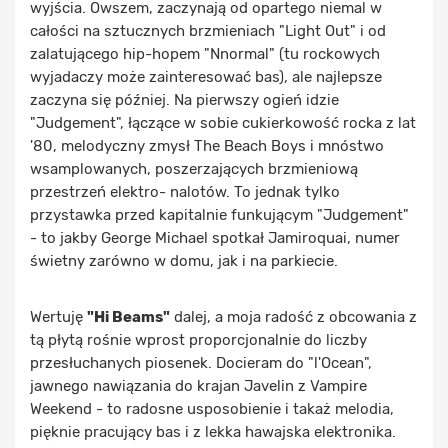
wyjścia. Owszem, zaczynają od opartego niemal w
całości na sztucznych brzmieniach "Light Out" i od
zalatującego hip-hopem "Nnormal" (tu rockowych
wyjadaczy może zainteresować bas), ale najlepsze
zaczyna się później. Na pierwszy ogień idzie
"Judgement", łączące w sobie cukierkowość rocka z lat
'80, melodyczny zmysł The Beach Boys i mnóstwo
wsamplowanych, poszerzających brzmieniową
przestrzeń elektro- nalotów. To jednak tylko
przystawka przed kapitalnie funkującym "Judgement"
- to jakby George Michael spotkał Jamiroquai, numer
świetny zarówno w domu, jak i na parkiecie.
Wertuję
"Hi Beams"
dalej, a moja radość z obcowania z
tą płytą rośnie wprost proporcjonalnie do liczby
przesłuchanych piosenek. Docieram do "l'Ocean",
jawnego nawiązania do krajan Javelin z Vampire
Weekend - to radosne usposobienie i takaż melodia,
pięknie pracujący bas i z lekka hawajska elektronika.