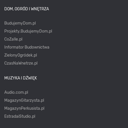
DOM, OGRÓD I WNĘTRZA
BudujemyDom.pl
Projekty.BudujemyDom.pl
CoZaIle.pl
Informator Budownictwa
ZielonyOgródek.pl
CzasNaWnetrze.pl
MUZYKA I DŹWIĘK
Audio.com.pl
MagazynGitarzysta.pl
MagazynPerkusista.pl
EstradaiStudio.pl