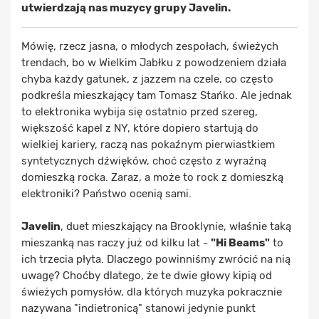
utwierdzają nas muzycy grupy Javelin.
Mówię, rzecz jasna, o młodych zespołach, świeżych
trendach, bo w Wielkim Jabłku z powodzeniem działa
chyba każdy gatunek, z jazzem na czele, co często
podkreśla mieszkający tam Tomasz Stańko. Ale jednak
to elektronika wybija się ostatnio przed szereg,
większość kapel z NY, które dopiero startują do
wielkiej kariery, raczą nas pokaźnym pierwiastkiem
syntetycznych dźwięków, choć często z wyraźną
domieszką rocka. Zaraz, a może to rock z domieszką
elektroniki? Państwo ocenią sami.
Javelin
, duet mieszkający na Brooklynie, właśnie taką
mieszanką nas raczy już od kilku lat -
"Hi Beams"
to
ich trzecia płyta. Dlaczego powinniśmy zwrócić na nią
uwagę? Choćby dlatego, że te dwie głowy kipią od
świeżych pomysłów, dla których muzyka pokracznie
nazywana "indietronicą" stanowi jedynie punkt