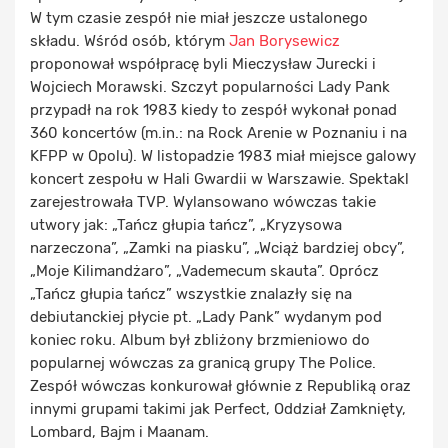
W tym czasie zespół nie miał jeszcze ustalonego
składu. Wśród osób, którym
Jan Borysewicz
proponował współpracę byli Mieczysław Jurecki i
Wojciech Morawski. Szczyt popularności Lady Pank
przypadł na rok 1983 kiedy to zespół wykonał ponad
360 koncertów (m.in.: na Rock Arenie w Poznaniu i na
KFPP w Opolu). W listopadzie 1983 miał miejsce galowy
koncert zespołu w Hali Gwardii w Warszawie. Spektakl
zarejestrowała TVP. Wylansowano wówczas takie
utwory jak: „Tańcz głupia tańcz”, „Kryzysowa
narzeczona”, „Zamki na piasku”, „Wciąż bardziej obcy”,
„Moje Kilimandżaro”, „Vademecum skauta”. Oprócz
„Tańcz głupia tańcz” wszystkie znalazły się na
debiutanckiej płycie pt. „Lady Pank” wydanym pod
koniec roku. Album był zbliżony brzmieniowo do
popularnej wówczas za granicą grupy The Police.
Zespół wówczas konkurował głównie z Republiką oraz
innymi grupami takimi jak Perfect, Oddział Zamknięty,
Lombard, Bajm i Maanam.