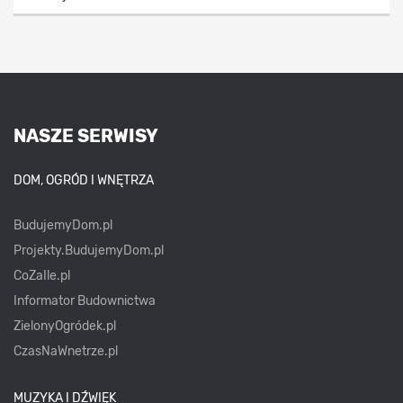
NASZE SERWISY
DOM, OGRÓD I WNĘTRZA
BudujemyDom.pl
Projekty.BudujemyDom.pl
CoZaIle.pl
Informator Budownictwa
ZielonyOgródek.pl
CzasNaWnetrze.pl
MUZYKA I DŹWIĘK