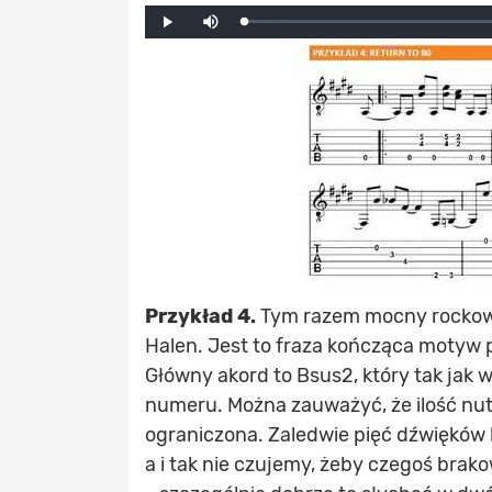
Mute
Loaded
:
Progress
:
Play
0%
0%
Przykład 4.
Tym razem mocny rockowy
Halen. Jest to fraza kończąca motyw p
Główny akord to Bsus2, który tak jak 
numeru. Można zauważyć, że ilość nut, 
ograniczona. Zaledwie pięć dźwięków
a i tak nie czujemy, żeby czegoś brak