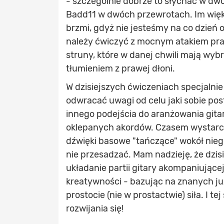
- szczególnie dobrze to słychać w dw
Badd11 w dwóch przewrotach. Im więks
brzmi, gdyż nie jesteśmy na co dzień 
należy ćwiczyć z mocnym atakiem prawe
struny, które w danej chwili mają wy
tłumieniem z prawej dłoni.
W dzisiejszych ćwiczeniach specjalni
odwracać uwagi od celu jaki sobie po
innego podejścia do aranżowania gita
oklepanych akordów. Czasem wystarcz
dźwięki basowe "tańczące" wokół nieg
nie przesadzać. Mam nadzieję, że dzi
układanie partii gitary akompaniujące
kreatywności - bazując na znanych j
prostocie (nie w prostactwie) siła. I te
rozwijania się!