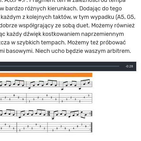
 w bardzo różnych kierunkach. Dodając do tego
 każdym z kolejnych taktów, w tym wypadku (A5, G5,
 dobrze współgrający ze sobą duet. Możemy również
ując każdy dźwięk kostkowaniem naprzemiennym
aszcza w szybkich tempach. Możemy też próbować
ami basowymi. Niech ucho będzie waszym arbitrem.
Remainin
-0:28
Time