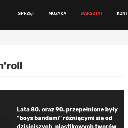
SPRZĘT
MUZYKA
WARSZTAT
KONT
n'roll
Lata 80. oraz 90. przepełnione były
"boys bandami" różniącymi się od
dzisiejszych, plastikowych tworów