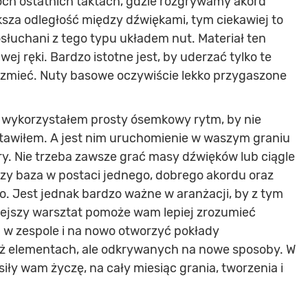
óch ostatnich taktach, gdzie rozgrywamy akord
za odległość między dźwiękami, tym ciekawiej to
osłuchani z tego typu układem nut. Materiał ten
j ręki. Bardzo istotne jest, by uderzać tylko te
brzmieć. Nuty basowe oczywiście lekko przygaszone
e wykorzystałem prosty ósemkowy rytm, by nie
stawiłem. A jest nim uruchomienie w waszym graniu
ry. Nie trzeba zawsze grać masy dźwięków lub ciągle
y baza w postaci jednego, dobrego akordu oraz
o. Jest jednak bardzo ważne w aranżacji, by z tym
siejszy warsztat pomoże wam lepiej zrozumieć
j w zespole i na nowo otworzyć pokłady
uż elementach, ale odkrywanych na nowe sposoby. W
j siły wam życzę, na cały miesiąc grania, tworzenia i