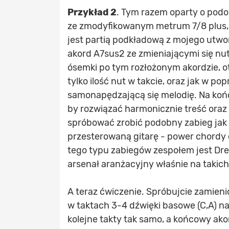
Przykład 2
. Tym razem oparty o pod
ze zmodyfikowanym metrum 7/8 plus, gd
jest partią podkładową z mojego utwor
akord A7sus2 ze zmieniającymi się nut
ósemki po tym rozłożonym akordzie, 
tylko ilość nut w takcie, oraz jak w p
samonapędzającą się melodię. Na końc
by rozwiązać harmonicznie treść oraz
spróbować zrobić podobny zabieg jak w
przesterowaną gitarę - power chordy 
tego typu zabiegów zespołem jest Dr
arsenał aranżacyjny właśnie na takich
A teraz ćwiczenie. Spróbujcie zamieni
w taktach 3-4 dźwięki basowe (C,A) na
kolejne takty tak samo, a końcowy ak