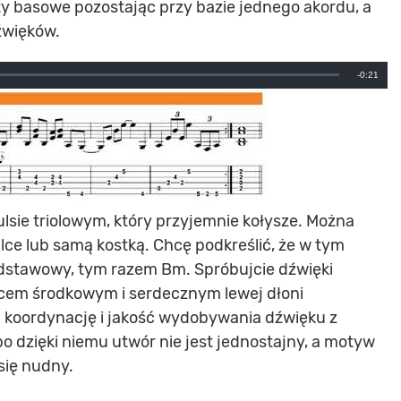
y basowe pozostając przy bazie jednego akordu, a
źwięków.
Remainin
-0:21
Time
lsie triolowym, który przyjemnie kołysze. Można
e lub samą kostką. Chcę podkreślić, że w tym
odstawowy, tym razem Bm. Spróbujcie dźwięki
lcem środkowym i serdecznym lewej dłoni
a koordynację i jakość wydobywania dźwięku z
 bo dzięki niemu utwór nie jest jednostajny, a motyw
się nudny.