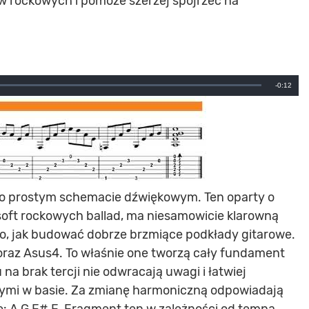
w rockowych i pomoże szerzej spojrzeć na
Remainin
-0:12
Time
zo prostym schemacie dźwiękowym. Ten oparty o
oft rockowych ballad, ma niesamowicie klarowną
 to, jak budować dobrze brzmiące podkłady gitarowe.
oraz Asus4. To właśnie one tworzą cały fundament
u na brak tercji nie odwracają uwagi i łatwiej
ymi w basie. Za zmianę harmoniczną odpowiadają
e: A,G,F#,F. Fragment ten w zależności od tempa