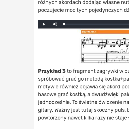
różnych akordach dodając własne nut
poczujecie moc tych pojedynczych d
Mute
Loaded
:
Progress
:
Play
0%
0%
Przykład 3
to fragment zagrywki w pu
spróbować grać go metodą kostka+palc
motywie również pojawia się akord p
basowe grać kostką, a dwudźwięki pa
jednocześnie. To świetne ćwiczenie n
gitary. Ważny jest tutaj skoczny puls,
powtórzony nawet kilka razy nie staje 