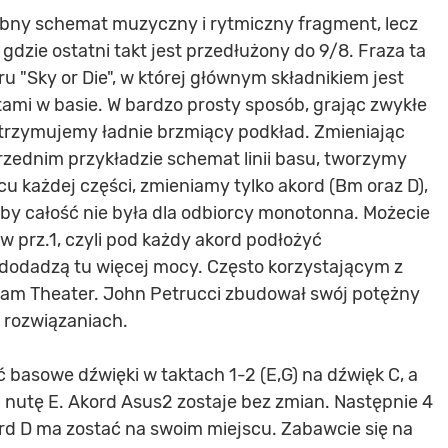
obny schemat muzyczny i rytmiczny fragment, lecz
zie ostatni takt jest przedłużony do 9/8. Fraza ta
u "Sky or Die", w której głównym składnikiem jest
ami w basie. W bardzo prosty sposób, grając zwykłe
otrzymujemy ładnie brzmiący podkład. Zmieniając
oprzednim przykładzie schemat linii basu, tworzymy
u każdej części, zmieniamy tylko akord (Bm oraz D),
 by całość nie była dla odbiorcy monotonna. Możecie
 prz.1, czyli pod każdy akord podłożyć
dodadzą tu więcej mocy. Często korzystającym z
eam Theater. John Petrucci zbudował swój potężny
 rozwiązaniach.
ć basowe dźwięki w taktach 1-2 (E,G) na dźwięk C, a
 nutę E. Akord Asus2 zostaje bez zmian. Następnie 4
ord D ma zostać na swoim miejscu. Zabawcie się na