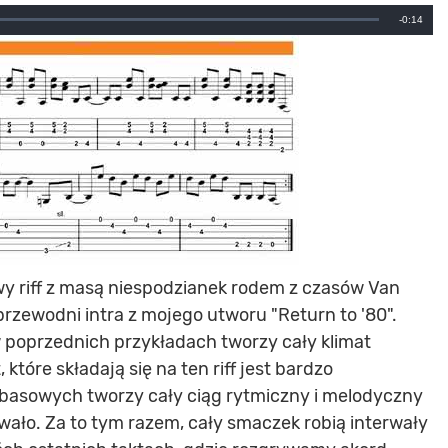
Remainin
-0:14
Time
 riff z masą niespodzianek rodem z czasów Van
rzewodni intra z mojego utworu "Return to '80".
w poprzednich przykładach tworzy cały klimat
które składają się na ten riff jest bardzo
 basowych tworzy cały ciąg rytmiczny i melodyczny
owało. Za to tym razem, cały smaczek robią interwały