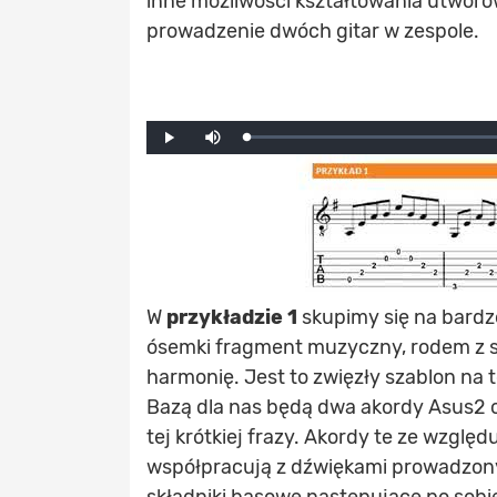
inne możliwości kształtowania utworó
prowadzenie dwóch gitar w zespole.
Mute
Loaded
:
Progress
:
Play
0%
0%
W
przykładzie 1
skupimy się na bard
ósemki fragment muzyczny, rodem z s
harmonię. Jest to zwięzły szablon na
Bazą dla nas będą dwa akordy Asus2 
tej krótkiej frazy. Akordy te ze względ
współpracują z dźwiękami prowadzon
składniki basowe następujące po sobi