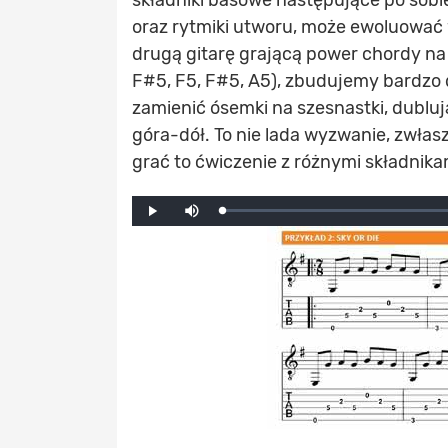
oraz rytmiki utworu, może ewoluować
drugą gitarę grającą power chordy na
F#5, F5, F#5, A5), zbudujemy bardzo
zamienić ósemki na szesnastki, dubl
góra-dół. To nie lada wyzwanie, zwł
grać to ćwiczenie z różnymi składnik
Mute
Loaded
:
Progress
:
Play
0%
0%