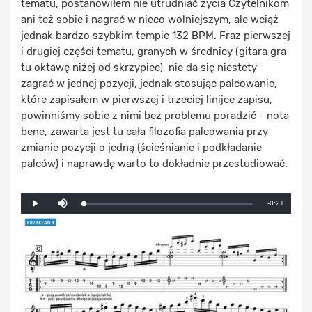
tematu, postanowiłem nie utrudniać życia Czytelnikom
ani też sobie i nagrać w nieco wolniejszym, ale wciąż
jednak bardzo szybkim tempie 132 BPM. Fraz pierwszej
i drugiej części tematu, granych w średnicy (gitara gra
tu oktawę niżej od skrzypiec), nie da się niestety
zagrać w jednej pozycji, jednak stosując palcowanie,
które zapisałem w pierwszej i trzeciej linijce zapisu,
powinniśmy sobie z nimi bez problemu poradzić - nota
bene, zawarta jest tu cała filozofia palcowania przy
zmianie pozycji o jedną (ścieśnianie i podkładanie
palców) i naprawdę warto to dokładnie przestudiować.
Mute
Remaining
-0:21
Loaded
:
Progress
:
Play
0%
0%
Time