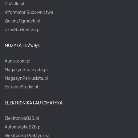
CoZaIle.pl
Informator Budownictwa
ZielonyOgródek.pl
CzasNaWnetrze.pl
MUZYKA I DŹWIĘK
Audio.com.pl
MagazynGitarzysta.pl
MagazynPerkusista.pl
EstradaiStudio.pl
ELEKTRONIKA I AUTOMATYKA
ElektronikaB2B.pl
AutomatykaB2B.pl
Elektronika Praktyczna