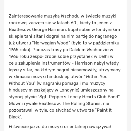
Zainteresowanie muzyką Wschodu w świecie muzyki
rockowej zaczęło się w latach 60., kiedy to jeden z
Beatlesów, George Harrison, kupił sobie w londyńskim
sklepie tani sitar i dograł na nim partię do nagranego
już utworu "Norwegian Wood" (było to w październiku
1965 roku). Podczas trasy po Dalekim Wschodzie w
1966 roku zespół zrobił sobie przystanek w Delhi w
celu zakupienia instrumentów - Harrison nabył wtedy
lepszy sitar, na którym nagrał niesamowity, utrzymany
w klimacie muzyki hinduskiej, utwór "Within You
Without You" (w nagraniu pomagali mu muzycy
hinduscy mieszkający w Londynie) umieszczony na
słynnej płycie "Sgt. Pepper’s Lonely Hearts Club Band".
Główni rywale Beatlesów, The Rolling Stones, nie
pozostawali w tyle, co słychać w utworze "Paint It
Black".
W świecie jazzu do muzyki orientalnej nawiązywał