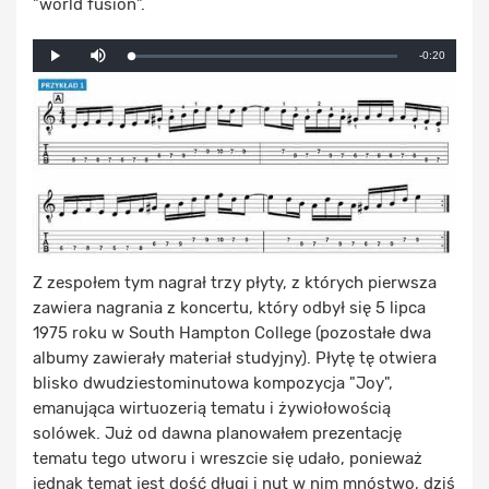
"world fusion".
Mute
Remaining
-0:20
Loaded
:
Progress
:
Play
0%
0%
Time
Z zespołem tym nagrał trzy płyty, z których pierwsza
zawiera nagrania z koncertu, który odbył się 5 lipca
1975 roku w South Hampton College (pozostałe dwa
albumy zawierały materiał studyjny). Płytę tę otwiera
blisko dwudziestominutowa kompozycja "Joy",
emanująca wirtuozerią tematu i żywiołowością
solówek. Już od dawna planowałem prezentację
tematu tego utworu i wreszcie się udało, ponieważ
jednak temat jest dość długi i nut w nim mnóstwo, dziś