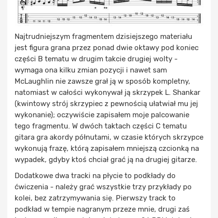
Najtrudniejszym fragmentem dzisiejszego materiału
jest figura grana przez ponad dwie oktawy pod koniec
części B tematu w drugim takcie drugiej wolty -
wymaga ona kilku zmian pozycji i nawet sam
McLaughlin nie zawsze grał ją w sposób kompletny,
natomiast w całości wykonywał ją skrzypek L. Shankar
(kwintowy strój skrzypiec z pewnością ułatwiał mu jej
wykonanie); oczywiście zapisałem moje palcowanie
tego fragmentu. W dwóch taktach części C tematu
gitara gra akordy półnutami, w czasie których skrzypce
wykonują frazę, którą zapisałem mniejszą czcionką na
wypadek, gdyby ktoś chciał grać ją na drugiej gitarze.
Dodatkowe dwa tracki na płycie to podkłady do
ćwiczenia - należy grać wszystkie trzy przykłady po
kolei, bez zatrzymywania się. Pierwszy track to
podkład w tempie nagranym przeze mnie, drugi zaś