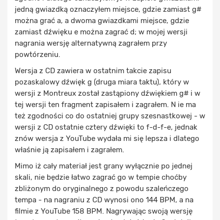
jedną gwiazdką oznaczyłem miejsce, gdzie zamiast g#
można grać a, a dwoma gwiazdkami miejsce, gdzie
zamiast dźwięku e można zagrać d; w mojej wersji
nagrania wersję alternatywną zagrałem przy
powtórzeniu.
Wersja z CD zawiera w ostatnim takcie zapisu
pozaskalowy dźwięk g (druga miara taktu), który w
wersji z Montreux został zastąpiony dźwiękiem g# i w
tej wersji ten fragment zapisałem i zagrałem. N ie ma
też zgodności co do ostatniej grupy szesnastkowej - w
wersji z CD ostatnie cztery dźwięki to f-d-f-e, jednak
znów wersja z YouTube wydała mi się lepsza i dlatego
właśnie ją zapisałem i zagrałem.
Mimo iż cały materiał jest grany wyłącznie po jednej
skali, nie będzie łatwo zagrać go w tempie choćby
zbliżonym do oryginalnego z powodu szaleńczego
tempa - na nagraniu z CD wynosi ono 144 BPM, a na
filmie z YouTube 158 BPM. Nagrywając swoją wersję