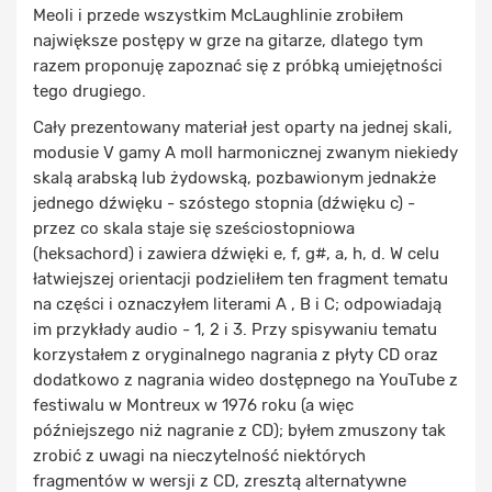
Meoli i przede wszystkim McLaughlinie zrobiłem
największe postępy w grze na gitarze, dlatego tym
razem proponuję zapoznać się z próbką umiejętności
tego drugiego.
Cały prezentowany materiał jest oparty na jednej skali,
modusie V gamy A moll harmonicznej zwanym niekiedy
skalą arabską lub żydowską, pozbawionym jednakże
jednego dźwięku - szóstego stopnia (dźwięku c) -
przez co skala staje się sześciostopniowa
(heksachord) i zawiera dźwięki e, f, g#, a, h, d. W celu
łatwiejszej orientacji podzieliłem ten fragment tematu
na części i oznaczyłem literami A , B i C; odpowiadają
im przykłady audio - 1, 2 i 3. Przy spisywaniu tematu
korzystałem z oryginalnego nagrania z płyty CD oraz
dodatkowo z nagrania wideo dostępnego na YouTube z
festiwalu w Montreux w 1976 roku (a więc
późniejszego niż nagranie z CD); byłem zmuszony tak
zrobić z uwagi na nieczytelność niektórych
fragmentów w wersji z CD, zresztą alternatywne