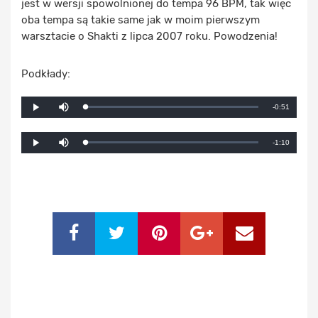
jest w wersji spowolnionej do tempa 96 BPM, tak więc
oba tempa są takie same jak w moim pierwszym
warsztacie o Shakti z lipca 2007 roku. Powodzenia!
Podkłady:
Mute
Remaining
-0:51
Loaded
:
Progress
:
Play
0%
0%
Time
Mute
Remaining
-1:10
Loaded
:
Progress
:
Play
0%
0%
Time