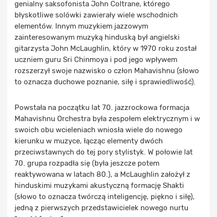
genialny saksofonista John Coltrane, którego
błyskotliwe solówki zawierały wiele wschodnich
elementów. Innym muzykiem jazzowym
zainteresowanym muzyką hinduską był angielski
gitarzysta John McLaughlin, który w 1970 roku został
uczniem guru Sri Chinmoya i pod jego wpływem
rozszerzył swoje nazwisko o człon Mahavishnu (słowo
to oznacza duchowe poznanie, siłę i sprawiedliwość).
Powstała na początku lat 70. jazzrockowa formacja
Mahavishnu Orchestra była zespołem elektrycznym i w
swoich obu wcieleniach wniosła wiele do nowego
kierunku w muzyce, łącząc elementy dwóch
przeciwstawnych do tej pory stylistyk. W połowie lat
70. grupa rozpadła się (była jeszcze potem
reaktywowana w latach 80.), a McLaughlin założył z
hinduskimi muzykami akustyczną formację Shakti
(słowo to oznacza twórczą inteligencję, piękno i siłę),
jedną z pierwszych przedstawicielek nowego nurtu