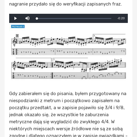
nagranie przydało się do weryfikacji zapisanych fraz.
Mute
Remaining
-0:20
Loaded
:
Progress
:
Play
0%
0%
Time
Gdy zabierałem się do pisania, byłem przygotowany na
niespodzianki z metrum i początkowo zapisałem na
początku przedtakt, a w zapisie pojawiło się 3/4 i 9/8,
jednak okazało się, że wszystkie te zaburzenia
metryczne dają się wygładzić do zwykłego 4/4. W
niektórych miejscach wersje źródłowe nie są ze sobą
zgodne i dlatego oznaczyłem je w zapisie gwiazdkami -