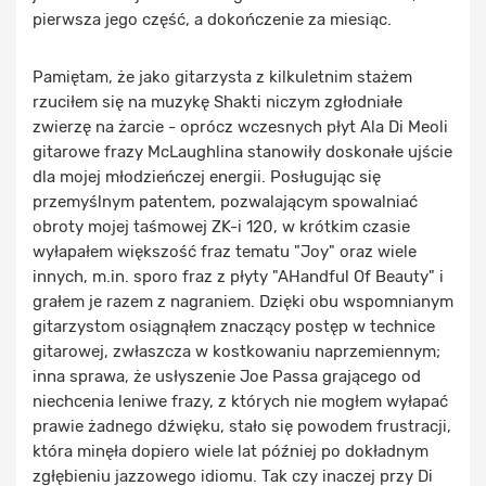
pierwsza jego część, a dokończenie za miesiąc.
Pamiętam, że jako gitarzysta z kilkuletnim stażem
rzuciłem się na muzykę Shakti niczym zgłodniałe
zwierzę na żarcie - oprócz wczesnych płyt Ala Di Meoli
gitarowe frazy McLaughlina stanowiły doskonałe ujście
dla mojej młodzieńczej energii. Posługując się
przemyślnym patentem, pozwalającym spowalniać
obroty mojej taśmowej ZK-i 120, w krótkim czasie
wyłapałem większość fraz tematu "Joy" oraz wiele
innych, m.in. sporo fraz z płyty "AHandful Of Beauty" i
grałem je razem z nagraniem. Dzięki obu wspomnianym
gitarzystom osiągnąłem znaczący postęp w technice
gitarowej, zwłaszcza w kostkowaniu naprzemiennym;
inna sprawa, że usłyszenie Joe Passa grającego od
niechcenia leniwe frazy, z których nie mogłem wyłapać
prawie żadnego dźwięku, stało się powodem frustracji,
która minęła dopiero wiele lat później po dokładnym
zgłębieniu jazzowego idiomu. Tak czy inaczej przy Di