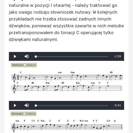
naturalne w pozycji I otwartej - należy traktować go
jako swego rodzaju słowniczek nutowy. W kolejnych
przykładach nie trzeba stosować żadnych innych
dźwięków, ponieważ wszystkie zawarte w nich melodie
przetransponowałem do tonacji C operującej tylko
dźwiękami naturalnymi.
Mute
Remaining
-1:09
Loaded
:
Progress
:
Play
0%
0%
Time
Mute
Remaining
-0:41
Loaded
:
Progress
:
Play
0%
0%
Time