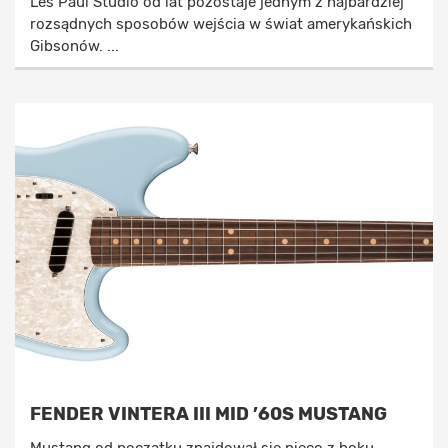
Les Paul Studio od lat pozostaje jednym z najbardziej
rozsądnych sposobów wejścia w świat amerykańskich
Gibsonów. ...
FENDER VINTERA III MID ’60S MUSTANG
Mustang od początku znajdował się nieco z boku