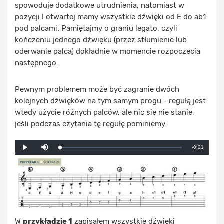
spowoduje dodatkowe utrudnienia, natomiast w
pozycji I otwartej mamy wszystkie dźwięki od E do ab1
pod palcami. Pamiętajmy o graniu legato, czyli
kończeniu jednego dźwięku (przez stłumienie lub
oderwanie palca) dokładnie w momencie rozpoczęcia
następnego.
Pewnym problemem może być zagranie dwóch
kolejnych dźwięków na tym samym progu - regułą jest
wtedy użycie różnych palców, ale nic się nie stanie,
jeśli podczas czytania tę regułę pominiemy.
Mute
Remaining
-0:21
Loaded
:
Progress
:
Play
0%
0%
Time
W
przykładzie 1
zapisałem wszystkie dźwięki