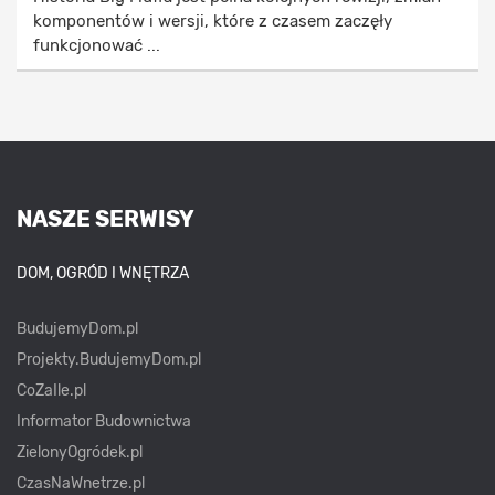
komponentów i wersji, które z czasem zaczęły
funkcjonować ...
NASZE SERWISY
DOM, OGRÓD I WNĘTRZA
BudujemyDom.pl
Projekty.BudujemyDom.pl
CoZaIle.pl
Informator Budownictwa
ZielonyOgródek.pl
CzasNaWnetrze.pl