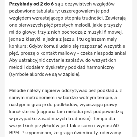
Przykłady od 2 do 6
są z oczywistych względów
pozbawione tabulatury; uszeregowałem je pod
względem wzrastającego stopnia trudności. Zawierają
one pierwszych pięć prostych melodii, jakie przyszły
mi do głowy; trzy z nich pochodzą z muzyki filmowej,
jedna z klasyki, a jedna z jazzu. I tu ogłaszam mały
konkurs: Gdyby komuś udało się rozpoznać wszystkie
pięć, proszę o kontakt mailowy - czeka niespodzianka!
Aby uatrakcyjnić czytanie zapisów, do wszystkich
melodii dodałem dyskretny podkład harmoniczny
(symbole akordowe są w zapisie).
Melodie należy najpierw odczytywać bez podkładu, z
samym metronomem i w bardzo wolnym tempie, a
następnie grać je do podkładów, wyciszając prawy
kanał stereo (nagrana tam melodia jest podpowiedzią
w przypadku zasadniczych trudności). Tempo dla
wszystkich przykładów jest takie samo i wynosi 60
BPM. Przypominam, że grając ćwierćnuty, uderzamy