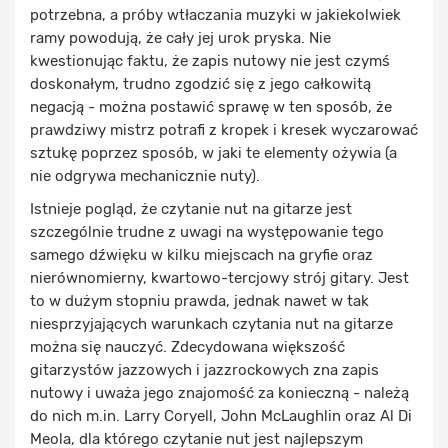
potrzebna, a próby wtłaczania muzyki w jakiekolwiek
ramy powodują, że cały jej urok pryska. Nie
kwestionując faktu, że zapis nutowy nie jest czymś
doskonałym, trudno zgodzić się z jego całkowitą
negacją - można postawić sprawę w ten sposób, że
prawdziwy mistrz potrafi z kropek i kresek wyczarować
sztukę poprzez sposób, w jaki te elementy ożywia (a
nie odgrywa mechanicznie nuty).
Istnieje pogląd, że czytanie nut na gitarze jest
szczególnie trudne z uwagi na występowanie tego
samego dźwięku w kilku miejscach na gryfie oraz
nierównomierny, kwartowo-tercjowy strój gitary. Jest
to w dużym stopniu prawda, jednak nawet w tak
niesprzyjających warunkach czytania nut na gitarze
można się nauczyć. Zdecydowana większość
gitarzystów jazzowych i jazzrockowych zna zapis
nutowy i uważa jego znajomość za konieczną - należą
do nich m.in. Larry Coryell, John McLaughlin oraz Al Di
Meola, dla którego czytanie nut jest najlepszym