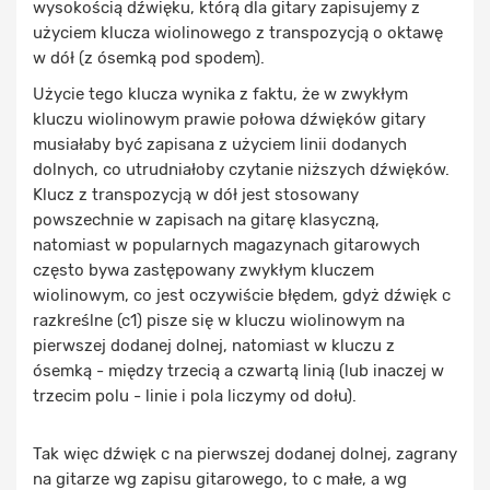
wysokością dźwięku, którą dla gitary zapisujemy z
użyciem klucza wiolinowego z transpozycją o oktawę
w dół (z ósemką pod spodem).
Użycie tego klucza wynika z faktu, że w zwykłym
kluczu wiolinowym prawie połowa dźwięków gitary
musiałaby być zapisana z użyciem linii dodanych
dolnych, co utrudniałoby czytanie niższych dźwięków.
Klucz z transpozycją w dół jest stosowany
powszechnie w zapisach na gitarę klasyczną,
natomiast w popularnych magazynach gitarowych
często bywa zastępowany zwykłym kluczem
wiolinowym, co jest oczywiście błędem, gdyż dźwięk c
razkreślne (c1) pisze się w kluczu wiolinowym na
pierwszej dodanej dolnej, natomiast w kluczu z
ósemką - między trzecią a czwartą linią (lub inaczej w
trzecim polu - linie i pola liczymy od dołu).
Tak więc dźwięk c na pierwszej dodanej dolnej, zagrany
na gitarze wg zapisu gitarowego, to c małe, a wg