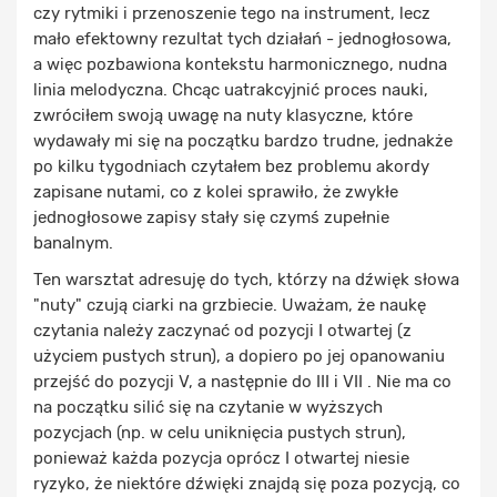
czy rytmiki i przenoszenie tego na instrument, lecz
mało efektowny rezultat tych działań - jednogłosowa,
a więc pozbawiona kontekstu harmonicznego, nudna
linia melodyczna. Chcąc uatrakcyjnić proces nauki,
zwróciłem swoją uwagę na nuty klasyczne, które
wydawały mi się na początku bardzo trudne, jednakże
po kilku tygodniach czytałem bez problemu akordy
zapisane nutami, co z kolei sprawiło, że zwykłe
jednogłosowe zapisy stały się czymś zupełnie
banalnym.
Ten warsztat adresuję do tych, którzy na dźwięk słowa
"nuty" czują ciarki na grzbiecie. Uważam, że naukę
czytania należy zaczynać od pozycji I otwartej (z
użyciem pustych strun), a dopiero po jej opanowaniu
przejść do pozycji V, a następnie do III i VII . Nie ma co
na początku silić się na czytanie w wyższych
pozycjach (np. w celu uniknięcia pustych strun),
ponieważ każda pozycja oprócz I otwartej niesie
ryzyko, że niektóre dźwięki znajdą się poza pozycją, co