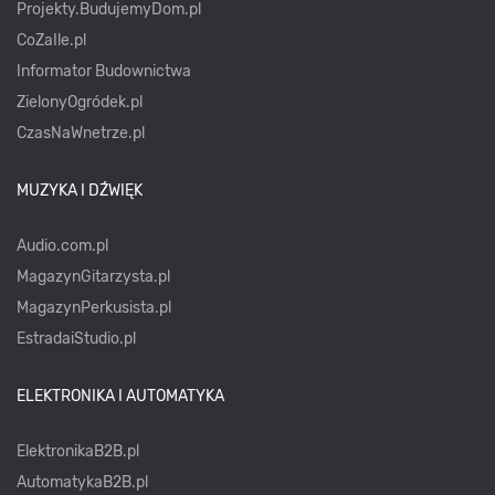
Projekty.BudujemyDom.pl
CoZaIle.pl
Informator Budownictwa
ZielonyOgródek.pl
CzasNaWnetrze.pl
MUZYKA I DŹWIĘK
Audio.com.pl
MagazynGitarzysta.pl
MagazynPerkusista.pl
EstradaiStudio.pl
ELEKTRONIKA I AUTOMATYKA
ElektronikaB2B.pl
AutomatykaB2B.pl