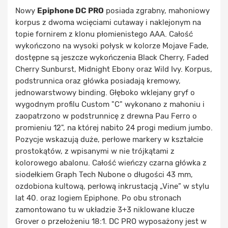
Nowy
Epiphone DC PRO
posiada zgrabny, mahoniowy
korpus z dwoma wcięciami cutaway i naklejonym na
topie fornirem z klonu płomienistego AAA. Całość
wykończono na wysoki połysk w kolorze Mojave Fade,
dostępne są jeszcze wykończenia Black Cherry, Faded
Cherry Sunburst, Midnight Ebony oraz Wild Ivy. Korpus,
podstrunnica oraz główka posiadają kremowy,
jednowarstwowy binding. Głęboko wklejany gryf o
wygodnym profilu Custom "C" wykonano z mahoniu i
zaopatrzono w podstrunnicę z drewna Pau Ferro o
promieniu 12", na której nabito 24 progi medium jumbo.
Pozycje wskazują duże, perłowe markery w kształcie
prostokątów, z wpisanymi w nie trójkątami z
kolorowego abalonu. Całość wieńczy czarna główka z
siodełkiem Graph Tech Nubone o długości 43 mm,
ozdobiona kultową, perłową inkrustacją „Vine” w stylu
lat 40. oraz logiem Epiphone. Po obu stronach
zamontowano tu w układzie 3+3 niklowane klucze
Grover o przełożeniu 18:1. DC PRO wyposażony jest w