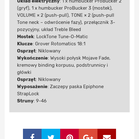
Układ elektryczny
: 1 x humbucker ProBucker 2
(gryf), 1 x humbucker ProBucker 3 (mostek),
VOLUME × 2 (push-pull), TONE × 2 (push-pull
Tone neck – odwrócenie fazy), przełącznik 3-
pozycyjny, układ Treble Bleed
Mostek
: LockTone Tune-O-Matic
Klucze
: Grover Rotomatics 18:1
Osprzęt
: Niklowany
Wykończenie
: Wysoki połysk Mojave Fade,
kremowy binding korpusu, podstrunnicy i
główki
Osprzęt
: Niklowany
Wyposażenie
: Zaczepy paska Epiphone
StrapLock
Struny
: 9-46