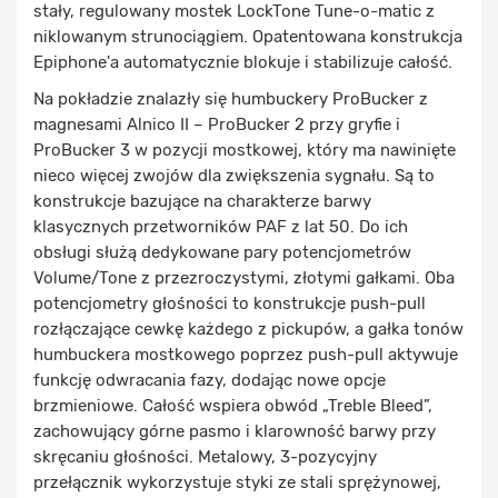
stały, regulowany mostek LockTone Tune-o-matic z
niklowanym strunociągiem. Opatentowana konstrukcja
Epiphone'a automatycznie blokuje i stabilizuje całość.
Na pokładzie znalazły się humbuckery ProBucker z
magnesami Alnico II – ProBucker 2 przy gryfie i
ProBucker 3 w pozycji mostkowej, który ma nawinięte
nieco więcej zwojów dla zwiększenia sygnału. Są to
konstrukcje bazujące na charakterze barwy
klasycznych przetworników PAF z lat 50. Do ich
obsługi służą dedykowane pary potencjometrów
Volume/Tone z przezroczystymi, złotymi gałkami. Oba
potencjometry głośności to konstrukcje push-pull
rozłączające cewkę każdego z pickupów, a gałka tonów
humbuckera mostkowego poprzez push-pull aktywuje
funkcję odwracania fazy, dodając nowe opcje
brzmieniowe. Całość wspiera obwód „Treble Bleed”,
zachowujący górne pasmo i klarowność barwy przy
skręcaniu głośności. Metalowy, 3-pozycyjny
przełącznik wykorzystuje styki ze stali sprężynowej,