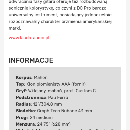
odwracania fazy gitara oferuje też rozbudowaną
sonicznie kolorystykę, co czyni z DC Pro bardzo
uniwersalny instrument, posiadający jednocześnie
rozpoznawalny charakter brzmienia amerykańskiej
marki.
www.lauda-audio.pl
INFORMACJE
Korpus
: Mahoń
Top
: Klon płomienisty AAA (fornir)
Gryf
: Wklejany, mahoń, profil Custom C
Podstrunnica
: Pau Ferro
Radius
: 12”/304,8 mm
Siodełko
: Graph Tech Nubone 43 mm
Progi
: 24 medium
Menzura
: 24,75” (628 mm)