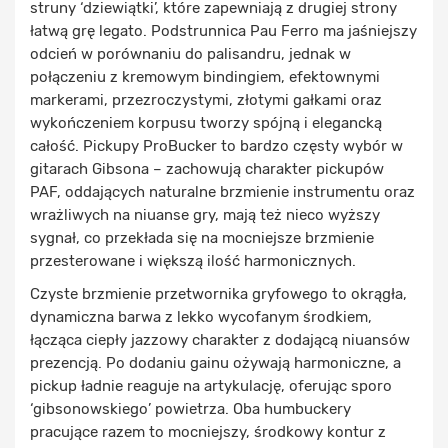
struny ‘dziewiątki’, które zapewniają z drugiej strony
łatwą grę legato. Podstrunnica Pau Ferro ma jaśniejszy
odcień w porównaniu do palisandru, jednak w
połączeniu z kremowym bindingiem, efektownymi
markerami, przezroczystymi, złotymi gałkami oraz
wykończeniem korpusu tworzy spójną i elegancką
całość. Pickupy ProBucker to bardzo częsty wybór w
gitarach Gibsona – zachowują charakter pickupów
PAF, oddających naturalne brzmienie instrumentu oraz
wrażliwych na niuanse gry, mają też nieco wyższy
sygnał, co przekłada się na mocniejsze brzmienie
przesterowane i większą ilość harmonicznych.
Czyste brzmienie przetwornika gryfowego to okrągła,
dynamiczna barwa z lekko wycofanym środkiem,
łącząca ciepły jazzowy charakter z dodającą niuansów
prezencją. Po dodaniu gainu ożywają harmoniczne, a
pickup ładnie reaguje na artykulację, oferując sporo
‘gibsonowskiego’ powietrza. Oba humbuckery
pracujące razem to mocniejszy, środkowy kontur z