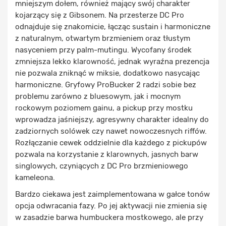
mniejszym dołem, również mający swój charakter
kojarzący się z Gibsonem. Na przesterze DC Pro
odnajduje się znakomicie, łącząc sustain i harmoniczne
z naturalnym, otwartym brzmieniem oraz tłustym
nasyceniem przy palm-mutingu. Wycofany środek
zmniejsza lekko klarowność, jednak wyraźna prezencja
nie pozwala zniknąć w miksie, dodatkowo nasycając
harmoniczne. Gryfowy ProBucker 2 radzi sobie bez
problemu zarówno z bluesowym, jak i mocnym
rockowym poziomem gainu, a pickup przy mostku
wprowadza jaśniejszy, agresywny charakter idealny do
zadziornych solówek czy nawet nowoczesnych riffów.
Rozłączanie cewek oddzielnie dla każdego z pickupów
pozwala na korzystanie z klarownych, jasnych barw
singlowych, czyniących z DC Pro brzmieniowego
kameleona.
Bardzo ciekawa jest zaimplementowana w gałce tonów
opcja odwracania fazy. Po jej aktywacji nie zmienia się
w zasadzie barwa humbuckera mostkowego, ale przy