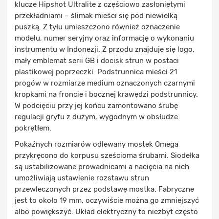
klucze Hipshot Ultralite z częściowo zasłoniętymi
przekładniami – ślimak mieści się pod niewielką
puszką. Z tyłu umieszczono również oznaczenie
modelu, numer seryjny oraz informację o wykonaniu
instrumentu w Indonezji. Z przodu znajduje się logo,
mały emblemat serii GB i docisk strun w postaci
plastikowej poprzeczki. Podstrunnica mieści 21
progów w rozmiarze medium oznaczonych czarnymi
kropkami na froncie i bocznej krawędzi podstrunnicy.
W podcięciu przy jej końcu zamontowano śrubę
regulacji gryfu z dużym, wygodnym w obsłudze
pokrętłem.
Pokaźnych rozmiarów odlewany mostek Omega
przykręcono do korpusu sześcioma śrubami. Siodełka
są ustabilizowane prowadnicami a nacięcia na nich
umożliwiają ustawienie rozstawu strun
przewleczonych przez podstawę mostka. Fabryczne
jest to około 19 mm, oczywiście można go zmniejszyć
albo powiększyć. Układ elektryczny to niezbyt często