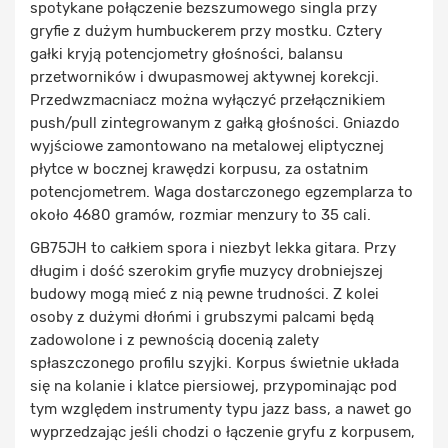
spotykane połączenie bezszumowego singla przy
gryfie z dużym humbuckerem przy mostku. Cztery
gałki kryją potencjometry głośności, balansu
przetworników i dwupasmowej aktywnej korekcji.
Przedwzmacniacz można wyłączyć przełącznikiem
push/pull zintegrowanym z gałką głośności. Gniazdo
wyjściowe zamontowano na metalowej eliptycznej
płytce w bocznej krawędzi korpusu, za ostatnim
potencjometrem. Waga dostarczonego egzemplarza to
około 4680 gramów, rozmiar menzury to 35 cali.
GB75JH to całkiem spora i niezbyt lekka gitara. Przy
długim i dość szerokim gryfie muzycy drobniejszej
budowy mogą mieć z nią pewne trudności. Z kolei
osoby z dużymi dłońmi i grubszymi palcami będą
zadowolone i z pewnością docenią zalety
spłaszczonego profilu szyjki. Korpus świetnie układa
się na kolanie i klatce piersiowej, przypominając pod
tym względem instrumenty typu jazz bass, a nawet go
wyprzedzając jeśli chodzi o łączenie gryfu z korpusem,