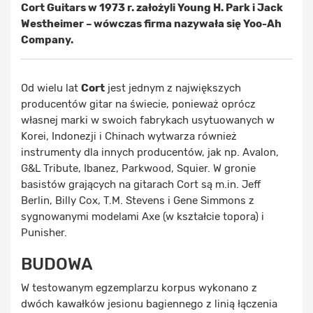
Cort Guitars w 1973 r. założyli Young H. Park i Jack
Westheimer – wówczas firma nazywała się Yoo-Ah
Company.
Od wielu lat
Cort
jest jednym z największych
producentów gitar na świecie, ponieważ oprócz
własnej marki w swoich fabrykach usytuowanych w
Korei, Indonezji i Chinach wytwarza również
instrumenty dla innych producentów, jak np. Avalon,
G&L Tribute, Ibanez, Parkwood, Squier. W gronie
basistów grających na gitarach Cort są m.in. Jeff
Berlin, Billy Cox, T.M. Stevens i Gene Simmons z
sygnowanymi modelami Axe (w kształcie topora) i
Punisher.
BUDOWA
W testowanym egzemplarzu korpus wykonano z
dwóch kawałków jesionu bagiennego z linią łączenia