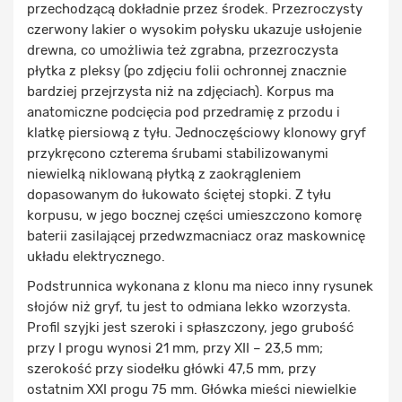
przechodzącą dokładnie przez środek. Przezroczysty
czerwony lakier o wysokim połysku ukazuje usłojenie
drewna, co umożliwia też zgrabna, przezroczysta
płytka z pleksy (po zdjęciu folii ochronnej znacznie
bardziej przejrzysta niż na zdjęciach). Korpus ma
anatomiczne podcięcia pod przedramię z przodu i
klatkę piersiową z tyłu. Jednoczęściowy klonowy gryf
przykręcono czterema śrubami stabilizowanymi
niewielką niklowaną płytką z zaokrągleniem
dopasowanym do łukowato ściętej stopki. Z tyłu
korpusu, w jego bocznej części umieszczono komorę
baterii zasilającej przedwzmacniacz oraz maskownicę
układu elektrycznego.
Podstrunnica wykonana z klonu ma nieco inny rysunek
słojów niż gryf, tu jest to odmiana lekko wzorzysta.
Profil szyjki jest szeroki i spłaszczony, jego grubość
przy I progu wynosi 21 mm, przy XII – 23,5 mm;
szerokość przy siodełku główki 47,5 mm, przy
ostatnim XXI progu 75 mm. Główka mieści niewielkie