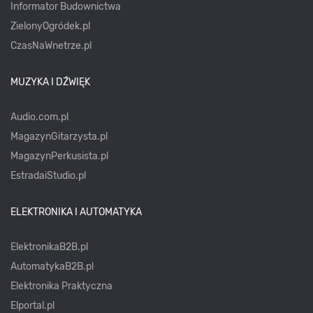
Informator Budownictwa
ZielonyOgródek.pl
CzasNaWnetrze.pl
MUZYKA I DŹWIĘK
Audio.com.pl
MagazynGitarzysta.pl
MagazynPerkusista.pl
EstradaiStudio.pl
ELEKTRONIKA I AUTOMATYKA
ElektronikaB2B.pl
AutomatykaB2B.pl
Elektronika Praktyczna
Elportal.pl