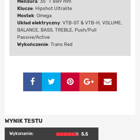
Menzura
: 35” = 889 mm
Klucze
: Hipshot Ultralite
Mostek
: Omega
Układ elektryczny
: VTB-ST & VTB-H, VOLUME,
BALANCE, BASS, TREBLE, Push/Pull
Passive/Active
Wykończenie
: Trans Red
WYNIK TESTU
Wykonanie:
5.5