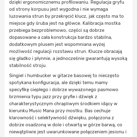
dzięki ergonomicznemu profilowaniu. Regulacja gryfu
od strony korpusu jest wygodna i nie wymaga
luzowania strun by przekręcić klucz, jak często ma to
miejsce gdy śruba jest na główce. Kalibracja mostka
przebiega bezproblemowo, części są dobrze
dopasowane a cała konstrukcja bardzo stabilna,
dodatkowym plusem jest wspomniana wyżej
możliwość regulacji rozstawu strun. Klucze obracają
się gładko i płynnie, a jednocześnie gwarantują wysoką
stabilność stroju.
Singiel i humbucker w gitarze basowej to nieczęsto
spotykana konfiguracja, ale dzięki temu mamy
specyfikę ciepłego i dobrze wyważonego pasmowo
brzmienia typu jazz przy gryfie i dźwięk z
charakterystycznym chrapliwym środkiem idący w
kierunku Music Mana przy mostku. Bas cechuje
klarowność i selektywność dźwięku, połączona z
dobrze osadzoną w dole i otwartą w górze barwą, co
niewątpliwie jest uwarunkowane połączeniem jesionu i