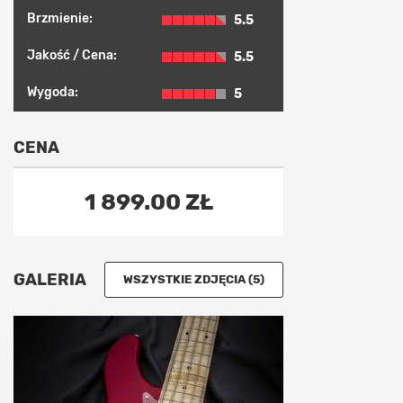
Brzmienie:
5.5
Jakość / Cena:
5.5
Wygoda:
5
CENA
1 899.00 ZŁ
GALERIA
WSZYSTKIE ZDJĘCIA (5)