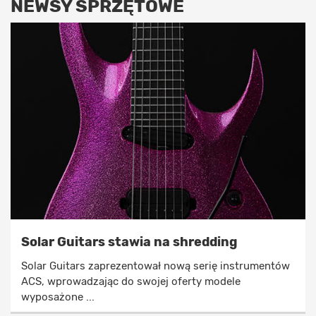
NEWSY SPRZĘTOWE
Solar Guitars stawia na shredding
Solar Guitars zaprezentował nową serię instrumentów
ACS, wprowadzając do swojej oferty modele
wyposażone ...