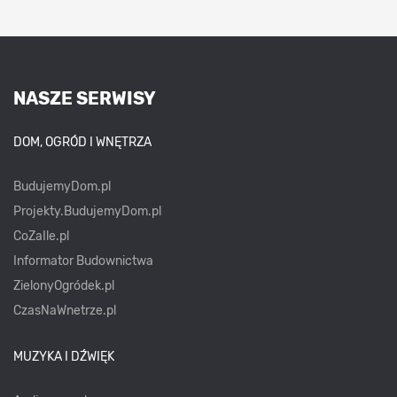
NASZE SERWISY
DOM, OGRÓD I WNĘTRZA
BudujemyDom.pl
Projekty.BudujemyDom.pl
CoZaIle.pl
Informator Budownictwa
ZielonyOgródek.pl
CzasNaWnetrze.pl
MUZYKA I DŹWIĘK