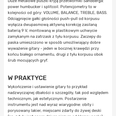
Duże metalowe puszki kryją przetworniki Sandberga:
power humbucker i splitcoil. Potencjometry to w
kolejności od góry: VOLUME, BALANCE, TREBLE, BASS.
Odciągnięcie gałki głośności push-pull od korpusu
wyłącza dwupasmową aktywną korekcję zasilaną
baterią 9 V, montowaną w plastikowym uchwycie
zamykanym na zatrzask z tyłu korpusu. Zaczepy do
paska umieszczono w sposób umożliwiający dobre
wyważenie gitary - jeden w bocznej krawędzi przy
końcu białego ornamentu, drugi z tyłu korpusu obok
śrub mocujących gryf.
W PRAKTYCE
Wykończenie i ustawienie gitary to przykład
nadzwyczajnej dbałości o szczegóły, tak pod względem
technicznym, jak estetycznym. Postarzenie
instrumentu jest nad wyraz wiarygodne: obity i
porysowany lakier, miejscami zdarty do żywej deski