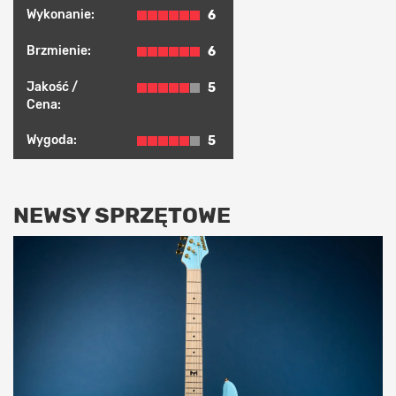
Wykonanie:
6
Brzmienie:
6
Jakość /
5
Cena:
Wygoda:
5
NEWSY SPRZĘTOWE