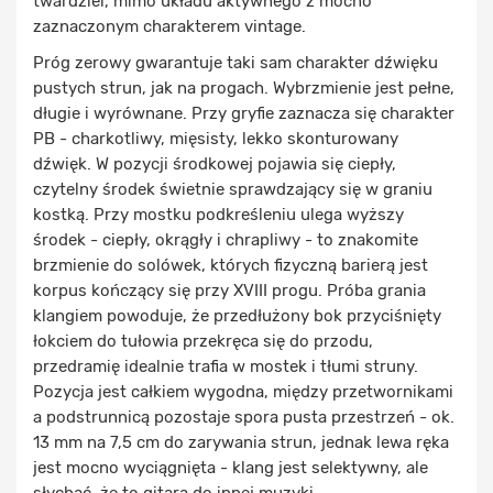
twardziel, mimo układu aktywnego z mocno
zaznaczonym charakterem vintage.
Próg zerowy gwarantuje taki sam charakter dźwięku
pustych strun, jak na progach. Wybrzmienie jest pełne,
długie i wyrównane. Przy gryfie zaznacza się charakter
PB - charkotliwy, mięsisty, lekko skonturowany
dźwięk. W pozycji środkowej pojawia się ciepły,
czytelny środek świetnie sprawdzający się w graniu
kostką. Przy mostku podkreśleniu ulega wyższy
środek - ciepły, okrągły i chrapliwy - to znakomite
brzmienie do solówek, których fizyczną barierą jest
korpus kończący się przy XVIII progu. Próba grania
klangiem powoduje, że przedłużony bok przyciśnięty
łokciem do tułowia przekręca się do przodu,
przedramię idealnie trafia w mostek i tłumi struny.
Pozycja jest całkiem wygodna, między przetwornikami
a podstrunnicą pozostaje spora pusta przestrzeń - ok.
13 mm na 7,5 cm do zarywania strun, jednak lewa ręka
jest mocno wyciągnięta - klang jest selektywny, ale
słychać, że to gitara do innej muzyki.