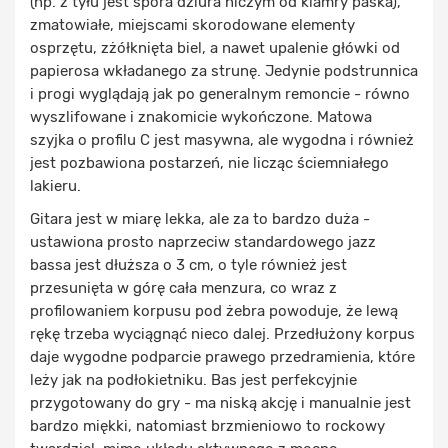
(np. z tyłu jest spora dziura niczym od klamry paska),
zmatowiałe, miejscami skorodowane elementy
osprzętu, zżółknięta biel, a nawet upalenie główki od
papierosa wkładanego za strunę. Jedynie podstrunnica
i progi wyglądają jak po generalnym remoncie - równo
wyszlifowane i znakomicie wykończone. Matowa
szyjka o profilu C jest masywna, ale wygodna i również
jest pozbawiona postarzeń, nie licząc ściemniałego
lakieru.
Gitara jest w miarę lekka, ale za to bardzo duża -
ustawiona prosto naprzeciw standardowego jazz
bassa jest dłuższa o 3 cm, o tyle również jest
przesunięta w górę cała menzura, co wraz z
profilowaniem korpusu pod żebra powoduje, że lewą
rękę trzeba wyciągnąć nieco dalej. Przedłużony korpus
daje wygodne podparcie prawego przedramienia, które
leży jak na podłokietniku. Bas jest perfekcyjnie
przygotowany do gry - ma niską akcję i manualnie jest
bardzo miękki, natomiast brzmieniowo to rockowy