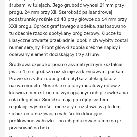
śrubami w tulejach. Jego grubość wynosi 21 mm przy I
progu, 24 mm przy XII. Szerokość palisandrowej
podstrunnicy rośnie od 40 przy główce do 64 mm przy
XXII progu. Oprócz grafitowego siodełka, zastosowano
tu obecnie rzadko spotykany próg zerowy. Klucze to
klasyczne otwarte przekładnie, obok nich wybity został
numer seryjny. Front główki zdobią srebrne napisy i
odlewany element dociskający trzy struny.
Środkowa część korpusu o asymetrycznym kształcie
jest o 4 mm grubsza niż skraje za kremowymi paskami.
Prawe skrzydło zdobi gruba płytka z pleksiglasu z
nazwą modelu. Mostek to solidny metalowy odlew z
kotwiczeniem strun nie wymagającym ich przewlekania
całą długością. Siodełka mają potrójny system
regulacji: wysokości, menzury i rozstawu względem
siebie, co umożliwiają małe śrubki klinujące
profilowane wałeczki - po ich poluzowaniu można je
przesuwać na boki.