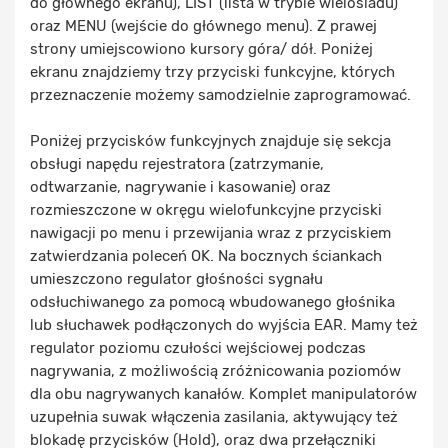
do głównego ekranu), LIST (lista w trybie wielośladu)
oraz MENU (wejście do głównego menu). Z prawej
strony umiejscowiono kursory góra/ dół. Poniżej
ekranu znajdziemy trzy przyciski funkcyjne, których
przeznaczenie możemy samodzielnie zaprogramować.
Poniżej przycisków funkcyjnych znajduje się sekcja
obsługi napędu rejestratora (zatrzymanie,
odtwarzanie, nagrywanie i kasowanie) oraz
rozmieszczone w okręgu wielofunkcyjne przyciski
nawigacji po menu i przewijania wraz z przyciskiem
zatwierdzania poleceń OK. Na bocznych ściankach
umieszczono regulator głośności sygnału
odsłuchiwanego za pomocą wbudowanego głośnika
lub słuchawek podłączonych do wyjścia EAR. Mamy też
regulator poziomu czułości wejściowej podczas
nagrywania, z możliwością zróżnicowania poziomów
dla obu nagrywanych kanałów. Komplet manipulatorów
uzupełnia suwak włączenia zasilania, aktywujący też
blokadę przycisków (Hold), oraz dwa przełączniki