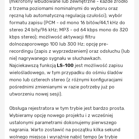
(mikrofony wbudowane lub zewnętrzne - każde źródło
z trzema poziomami nominalnymi do wyboru oraz
ręczną lub automatyczną regulacją czułości); wybór
formatu zapisu (PCM - od mono 16 bitów/44,1 kHz do
stereo 24 bity/96 kHz; MP3 - od 64 kbps mono do 320
kbps stereo); możliwość aktywacji filtru
dolnozaporowego 100 lub 300 Hz; opcję pre-
recordingu (zapis z wyprzedzeniem) oraz odsłuchu (lub
nie) nagrywanego sygnału w słuchawkach.
Najciekawszą funkcją
LS-100
jest możliwość zapisu
wielośladowego, w tym przypadku do ośmiu śladów
mono lub czterech stereo (z różnymi konfiguracjami
pośrednimi zmienianymi w razie potrzeby już po
utworzeniu nowej sesji).
Obsługa rejestratora w tym trybie jest bardzo prosta.
Wybieramy opcję nowego projektu i z wcześniej
ustalonymi parametrami dokonujemy pierwszego
nagrania. Warto zostawić na początku kilka sekund
wolnego miejsca i wyraźnie nabić tempo (w trybie