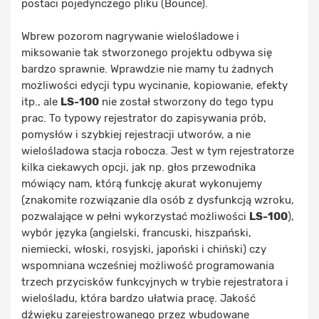
postaci pojedynczego pliku (Bounce).
Wbrew pozorom nagrywanie wielośladowe i
miksowanie tak stworzonego projektu odbywa się
bardzo sprawnie. Wprawdzie nie mamy tu żadnych
możliwości edycji typu wycinanie, kopiowanie, efekty
itp., ale
LS-100
nie został stworzony do tego typu
prac. To typowy rejestrator do zapisywania prób,
pomysłów i szybkiej rejestracji utworów, a nie
wielośladowa stacja robocza. Jest w tym rejestratorze
kilka ciekawych opcji, jak np. głos przewodnika
mówiący nam, którą funkcję akurat wykonujemy
(znakomite rozwiązanie dla osób z dysfunkcją wzroku,
pozwalające w pełni wykorzystać możliwości
LS-100
),
wybór języka (angielski, francuski, hiszpański,
niemiecki, włoski, rosyjski, japoński i chiński) czy
wspomniana wcześniej możliwość programowania
trzech przycisków funkcyjnych w trybie rejestratora i
wielośladu, która bardzo ułatwia pracę. Jakość
dźwięku zarejestrowanego przez wbudowane