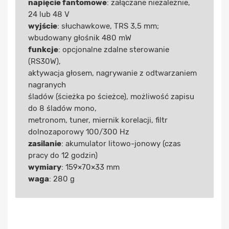
napięcie fantomowe
: załączane niezależnie,
24 lub 48 V
wyjście
: słuchawkowe, TRS 3,5 mm;
wbudowany głośnik 480 mW
funkcje
: opcjonalne zdalne sterowanie
(RS30W),
aktywacja głosem, nagrywanie z odtwarzaniem
nagranych
śladów (ścieżka po ścieżce), możliwość zapisu
do 8 śladów mono,
metronom, tuner, miernik korelacji, filtr
dolnozaporowy 100/300 Hz
zasilanie
: akumulator litowo-jonowy (czas
pracy do 12 godzin)
wymiary
: 159×70×33 mm
waga
: 280 g