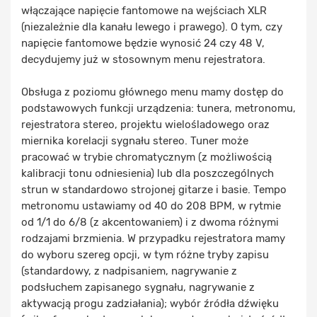
włączające napięcie fantomowe na wejściach XLR
(niezależnie dla kanału lewego i prawego). O tym, czy
napięcie fantomowe będzie wynosić 24 czy 48 V,
decydujemy już w stosownym menu rejestratora.
Obsługa z poziomu głównego menu mamy dostęp do
podstawowych funkcji urządzenia: tunera, metronomu,
rejestratora stereo, projektu wielośladowego oraz
miernika korelacji sygnału stereo. Tuner może
pracować w trybie chromatycznym (z możliwością
kalibracji tonu odniesienia) lub dla poszczególnych
strun w standardowo strojonej gitarze i basie. Tempo
metronomu ustawiamy od 40 do 208 BPM, w rytmie
od 1/1 do 6/8 (z akcentowaniem) i z dwoma różnymi
rodzajami brzmienia. W przypadku rejestratora mamy
do wyboru szereg opcji, w tym różne tryby zapisu
(standardowy, z nadpisaniem, nagrywanie z
podsłuchem zapisanego sygnału, nagrywanie z
aktywacją progu zadziałania); wybór źródła dźwięku