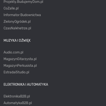
Projekty.BudujemyDom.pl
CoZaIle.pl
Informator Budownictwa
ZielonyOgródek.pl
CzasNaWnetrze.pl
MUZYKA I DŹWIĘK
Audio.com.pl
MagazynGitarzysta.pl
MagazynPerkusista.pl
EstradaiStudio.pl
ELEKTRONIKA I AUTOMATYKA
ElektronikaB2B.pl
AutomatykaB2B.pl