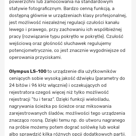
powierzchni lub zamocowania na standardowym
statywie fotograficznym. Bardzo cenną funkcją, a
dostępną głównie w urządzeniach klasy profesjonalnej,
jest możliwość niezależnej regulacji czułości kanału
lewego i prawego, przy zachowaniu ich współbieżnej
pracy (rozwiązanie typu pokrętło w pokrętle). Czułość
wejściową oraz głośność słuchawek regulujemy
potencjometrycznie, co jest znacznie wygodniejsze od
operowania przyciskami.
Olympus LS-100
to urządzenie dla użytkowników
ceniących sobie wysoką jakość dźwięku (parametry do
24 bitów i 96 kHz włącznie) i oczekujących od
rejestratora czegoś więcej niż tylko możliwość
rejestracji "tu i teraz". Dzięki funkcji wielośladu,
nagrywania ścieżka po ścieżce oraz miksowania
zarejestrowanych śladów, możliwości tego urządzenia
znacząco rosną. Dzięki temu np. do utworu nagranego
na próbie możemy potem dograć solówkę lub wokal
albo sprawdzić kilka różnych opcji dodatkowych partii.