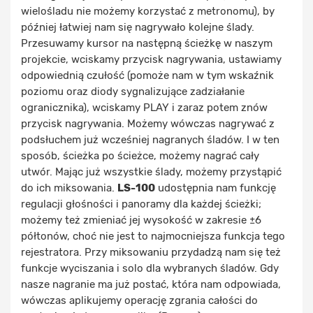
wielośladu nie możemy korzystać z metronomu), by
później łatwiej nam się nagrywało kolejne ślady.
Przesuwamy kursor na następną ścieżkę w naszym
projekcie, wciskamy przycisk nagrywania, ustawiamy
odpowiednią czułość (pomoże nam w tym wskaźnik
poziomu oraz diody sygnalizujące zadziałanie
ogranicznika), wciskamy PLAY i zaraz potem znów
przycisk nagrywania. Możemy wówczas nagrywać z
podsłuchem już wcześniej nagranych śladów. I w ten
sposób, ścieżka po ścieżce, możemy nagrać cały
utwór. Mając już wszystkie ślady, możemy przystąpić
do ich miksowania.
LS-100
udostępnia nam funkcję
regulacji głośności i panoramy dla każdej ścieżki;
możemy też zmieniać jej wysokość w zakresie ±6
półtonów, choć nie jest to najmocniejsza funkcja tego
rejestratora. Przy miksowaniu przydadzą nam się też
funkcje wyciszania i solo dla wybranych śladów. Gdy
nasze nagranie ma już postać, która nam odpowiada,
wówczas aplikujemy operację zgrania całości do