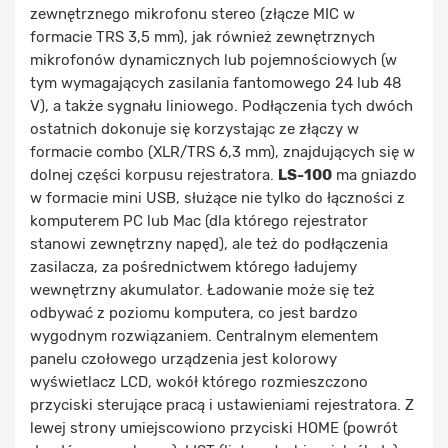
zewnętrznego mikrofonu stereo (złącze MIC w
formacie TRS 3,5 mm), jak również zewnętrznych
mikrofonów dynamicznych lub pojemnościowych (w
tym wymagających zasilania fantomowego 24 lub 48
V), a także sygnału liniowego. Podłączenia tych dwóch
ostatnich dokonuje się korzystając ze złączy w
formacie combo (XLR/TRS 6,3 mm), znajdujących się w
dolnej części korpusu rejestratora.
LS-100
ma gniazdo
w formacie mini USB, służące nie tylko do łączności z
komputerem PC lub Mac (dla którego rejestrator
stanowi zewnętrzny napęd), ale też do podłączenia
zasilacza, za pośrednictwem którego ładujemy
wewnętrzny akumulator. Ładowanie może się też
odbywać z poziomu komputera, co jest bardzo
wygodnym rozwiązaniem. Centralnym elementem
panelu czołowego urządzenia jest kolorowy
wyświetlacz LCD, wokół którego rozmieszczono
przyciski sterujące pracą i ustawieniami rejestratora. Z
lewej strony umiejscowiono przyciski HOME (powrót