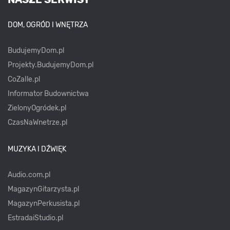
DOM, OGRÓD I WNĘTRZA
BudujemyDom.pl
Projekty.BudujemyDom.pl
CoZaIle.pl
Informator Budownictwa
ZielonyOgródek.pl
CzasNaWnetrze.pl
MUZYKA I DŹWIĘK
Audio.com.pl
MagazynGitarzysta.pl
MagazynPerkusista.pl
EstradaiStudio.pl