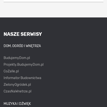
NASZE SERWISY
DOM, OGRÓD I WNĘTRZA
BudujemyDom.pl
Projekty.BudujemyDom.pl
CoZaIle.pl
Informator Budownictwa
ZielonyOgródek.pl
CzasNaWnetrze.pl
MUZYKA I DŹWIĘK