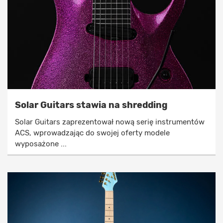
Solar Guitars stawia na shredding
Solar Guitars zaprezentował nową serię instrumentów
ACS, wprowadzając do swojej oferty modele
wyposażone ...