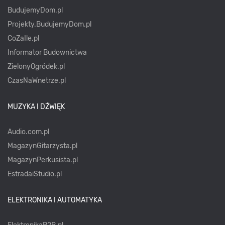
BudujemyDom.pl
Projekty.BudujemyDom.pl
CoZaIle.pl
Informator Budownictwa
ZielonyOgródek.pl
CzasNaWnetrze.pl
MUZYKA I DŹWIĘK
Audio.com.pl
MagazynGitarzysta.pl
MagazynPerkusista.pl
EstradaiStudio.pl
ELEKTRONIKA I AUTOMATYKA