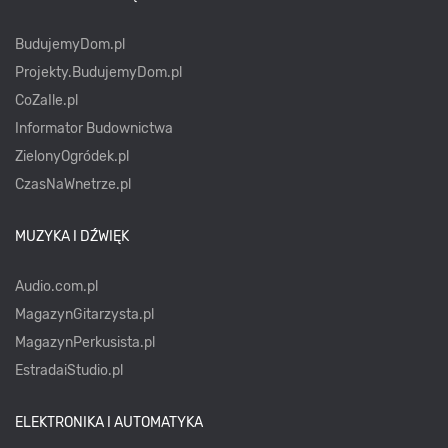
BudujemyDom.pl
Projekty.BudujemyDom.pl
CoZaIle.pl
Informator Budownictwa
ZielonyOgródek.pl
CzasNaWnetrze.pl
MUZYKA I DŹWIĘK
Audio.com.pl
MagazynGitarzysta.pl
MagazynPerkusista.pl
EstradaiStudio.pl
ELEKTRONIKA I AUTOMATYKA