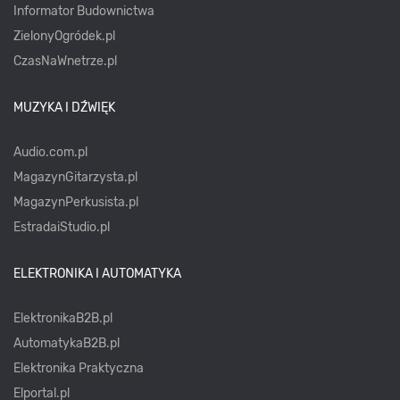
Informator Budownictwa
ZielonyOgródek.pl
CzasNaWnetrze.pl
MUZYKA I DŹWIĘK
Audio.com.pl
MagazynGitarzysta.pl
MagazynPerkusista.pl
EstradaiStudio.pl
ELEKTRONIKA I AUTOMATYKA
ElektronikaB2B.pl
AutomatykaB2B.pl
Elektronika Praktyczna
Elportal.pl