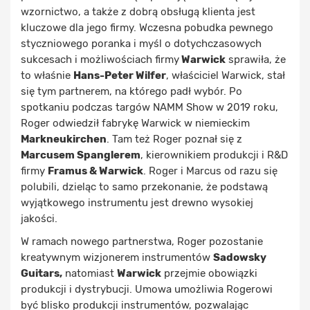
wzornictwo, a także z dobrą obsługą klienta jest
kluczowe dla jego firmy. Wczesna pobudka pewnego
styczniowego poranka i myśl o dotychczasowych
sukcesach i możliwościach firmy
Warwick
sprawiła, że
to właśnie
Hans-Peter Wilfer
, właściciel Warwick, stał
się tym partnerem, na którego padł wybór. Po
spotkaniu podczas targów NAMM Show w 2019 roku,
Roger odwiedził fabrykę Warwick w niemieckim
Markneukirchen
. Tam też Roger poznał się z
Marcusem Spanglerem
, kierownikiem produkcji i R&D
firmy
Framus & Warwick
. Roger i Marcus od razu się
polubili, dzieląc to samo przekonanie, że podstawą
wyjątkowego instrumentu jest drewno wysokiej
jakości.
W ramach nowego partnerstwa, Roger pozostanie
kreatywnym wizjonerem instrumentów
Sadowsky
Guitars,
natomiast
Warwick
przejmie obowiązki
produkcji i dystrybucji. Umowa umożliwia Rogerowi
być blisko produkcji instrumentów, pozwalając