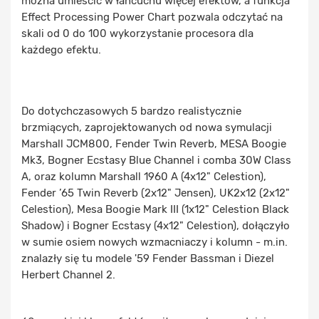
można umieścić w łańcuchu więcej efektów, a funkcja
Effect Processing Power Chart pozwala odczytać na
skali od 0 do 100 wykorzystanie procesora dla
każdego efektu.
Do dotychczasowych 5 bardzo realistycznie
brzmiących, zaprojektowanych od nowa symulacji
Marshall JCM800, Fender Twin Reverb, MESA Boogie
Mk3, Bogner Ecstasy Blue Channel i comba 30W Class
A, oraz kolumn Marshall 1960 A (4x12" Celestion),
Fender ’65 Twin Reverb (2x12" Jensen), UK2x12 (2x12"
Celestion), Mesa Boogie Mark III (1x12" Celestion Black
Shadow) i Bogner Ecstasy (4x12" Celestion), dołączyło
w sumie
osiem nowych wzmacniaczy i kolumn
- m.in.
znalazły się tu modele '59 Fender Bassman i Diezel
Herbert Channel 2.