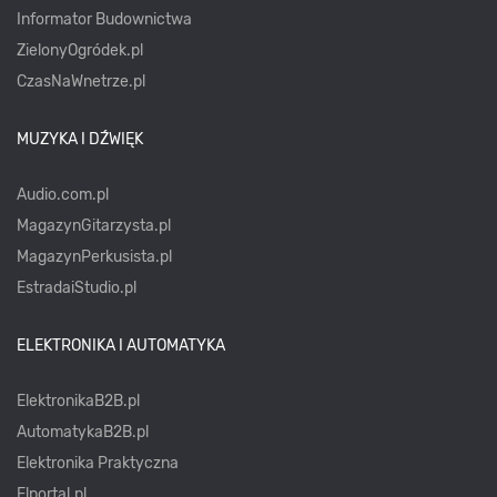
Informator Budownictwa
ZielonyOgródek.pl
CzasNaWnetrze.pl
MUZYKA I DŹWIĘK
Audio.com.pl
MagazynGitarzysta.pl
MagazynPerkusista.pl
EstradaiStudio.pl
ELEKTRONIKA I AUTOMATYKA
ElektronikaB2B.pl
AutomatykaB2B.pl
Elektronika Praktyczna
Elportal.pl