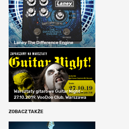
Laney The Difference Engine
Warsztaty gitarowe Guitar Night –
27.10.2019, VooDoo Club, Warszawa
ZOBACZ TAKŻE