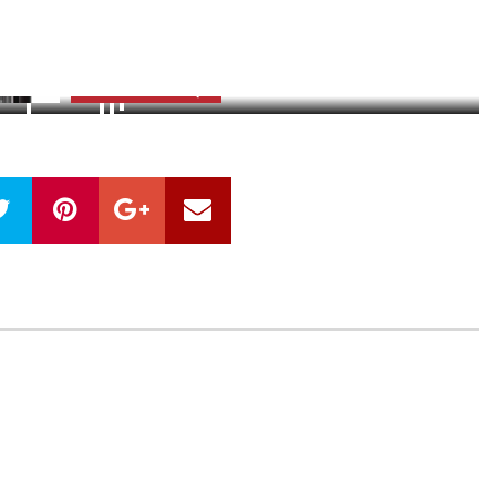
2
zdjęć
ZOBACZ GALERIĘ
OBACZ ZDJĘCIA (2)