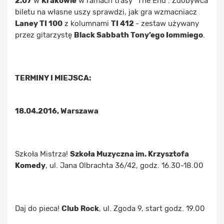
2.07
w
Krakowie
w ramach trasy "The End". Zdobywca
biletu na własne uszy sprawdzi, jak gra wzmacniacz
Laney TI 100
z kolumnami
TI 412
- zestaw używany
przez gitarzystę
Black Sabbath Tony’ego Iommiego
.
TERMINY I MIEJSCA:
18.04.2016, Warszawa
Szkoła Mistrza!
Szkoła Muzyczna im. Krzysztofa
Komedy
, ul. Jana Olbrachta 36/42, godz. 16.30-18.00
Daj do pieca!
Club Rock
, ul. Zgoda 9, start godz. 19.00