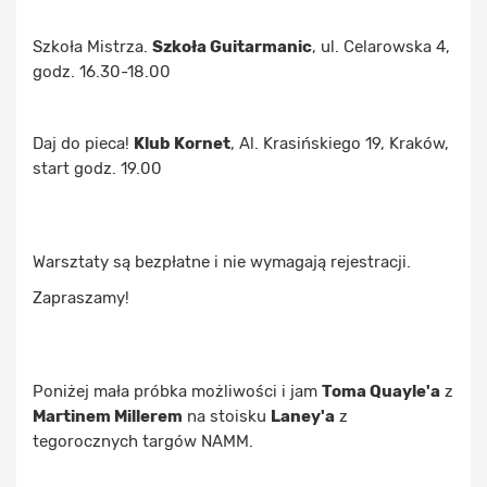
Szkoła Mistrza.
Szkoła Guitarmanic
, ul. Celarowska 4,
godz. 16.30-18.00
Daj do pieca!
Klub Kornet
, Al. Krasińskiego 19, Kraków,
start godz. 19.00
Warsztaty są bezpłatne i nie wymagają rejestracji.
Zapraszamy!
Poniżej mała próbka możliwości i
jam
Toma Quayle'a
z
Martinem Millerem
na stoisku
Laney'a
z
tegorocznych targów NAMM.