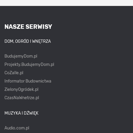
NASZE SERWISY
DOM, OGRÓD I WNĘTRZA
BudujemyDom.pl
Projekty.BudujemyDom.pl
CoZaIle.pl
Informator Budownictwa
ZielonyOgródek.pl
CzasNaWnetrze.pl
MUZYKA I DŹWIĘK
Audio.com.pl