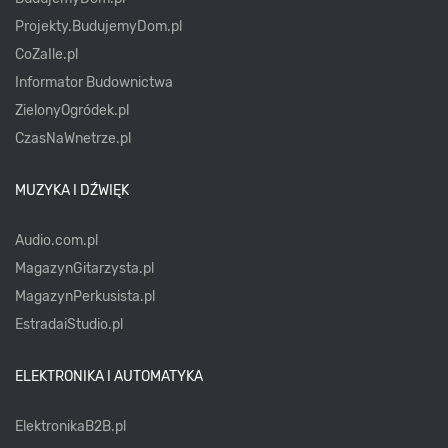
Projekty.BudujemyDom.pl
CoZaIle.pl
Informator Budownictwa
ZielonyOgródek.pl
CzasNaWnetrze.pl
MUZYKA I DŹWIĘK
Audio.com.pl
MagazynGitarzysta.pl
MagazynPerkusista.pl
EstradaiStudio.pl
ELEKTRONIKA I AUTOMATYKA
ElektronikaB2B.pl