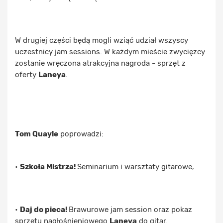
W drugiej części będą mogli wziąć udział wszyscy
uczestnicy jam sessions. W każdym mieście zwycięzcy
zostanie wręczona atrakcyjna nagroda - sprzęt z
oferty
Laneya
.
Tom Quayle
poprowadzi:
•
Szkoła Mistrza!
Seminarium i warsztaty gitarowe,
•
Daj do pieca!
Brawurowe jam session oraz pokaz
sprzętu nagłośnieniowego
Laneya
do gitar.