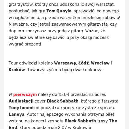
gitarzystów, którzy chcą udoskonalić swój warsztat,
posłuchać, jak gra
Tom Quayle
, sprawdzić, co nowego
w nagłośnieniu, a przede wszystkim nieźle się zabawić!
Nieważne, czy jesteś zaawansowanym gitarzystą, czy
dopiero zaczynasz przygodę z gitarą. Ważne, że
będziesz świetnie się bawić, a przy okazji możesz
wygrać prezent!
Tour odwiedzi kolejno
Warszawę
,
Łódź
,
Wrocław
i
Kraków
. Towarzyszyć mu będą
dwa konkursy
.
W
pierwszym
należy
do 15.04
przesłać na adres
Audiostacji
cover
Black Sabbath
, którego gitarzysta
Tony Iommi
od początku kariery korzysta ze sprzętu
Laneya
. Autor najlepszego wykonania otrzyma bilet
wstępu na koncert zespołu
Black Sabbath
trasy
The
End
, który odbędzie się
2.07 w Krakowie
.