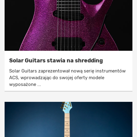
Solar Guitars stawia na shredding
Solar Guitars zaprezentował nową serię instrumentów
ACS, wprowadzając do swojej oferty modele
wyposażone ...