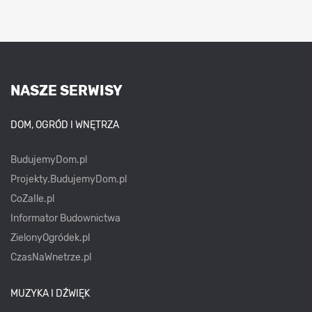
NASZE SERWISY
DOM, OGRÓD I WNĘTRZA
BudujemyDom.pl
Projekty.BudujemyDom.pl
CoZaIle.pl
Informator Budownictwa
ZielonyOgródek.pl
CzasNaWnetrze.pl
MUZYKA I DŹWIĘK