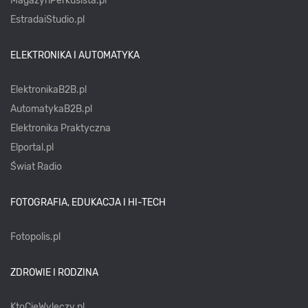
MagazynPerkusista.pl
EstradaiStudio.pl
ELEKTRONIKA I AUTOMATYKA
ElektronikaB2B.pl
AutomatykaB2B.pl
Elektronika Praktyczna
Elportal.pl
Świat Radio
FOTOGRAFIA, EDUKACJA I HI-TECH
Fotopolis.pl
ZDROWIE I RODZINA
KtoCieWyleczy.pl