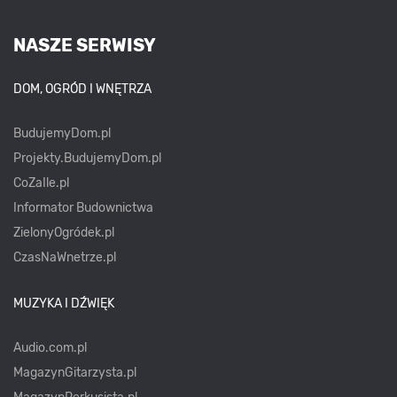
NASZE SERWISY
DOM, OGRÓD I WNĘTRZA
BudujemyDom.pl
Projekty.BudujemyDom.pl
CoZaIle.pl
Informator Budownictwa
ZielonyOgródek.pl
CzasNaWnetrze.pl
MUZYKA I DŹWIĘK
Audio.com.pl
MagazynGitarzysta.pl