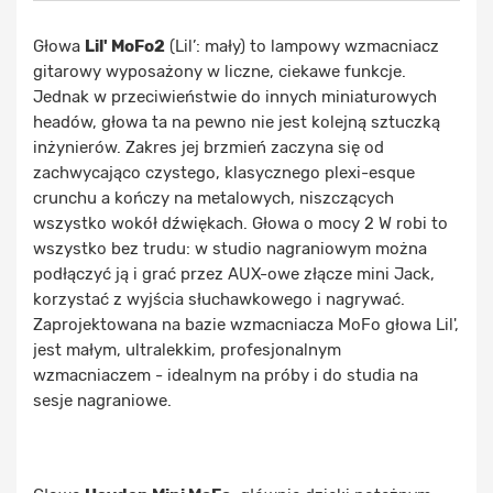
Głowa
Lil' MoFo2
(Lil’: mały) to lampowy wzmacniacz
gitarowy wyposażony w liczne, ciekawe funkcje.
Jednak w przeciwieństwie do innych miniaturowych
headów, głowa ta na pewno nie jest kolejną sztuczką
inżynierów. Zakres jej brzmień zaczyna się od
zachwycająco czystego, klasycznego plexi-esque
crunchu a kończy na metalowych, niszczących
wszystko wokół dźwiękach. Głowa o mocy 2 W robi to
wszystko bez trudu: w studio nagraniowym można
podłączyć ją i grać przez AUX-owe złącze mini Jack,
korzystać z wyjścia słuchawkowego i nagrywać.
Zaprojektowana na bazie wzmacniacza MoFo głowa Lil',
jest małym, ultralekkim, profesjonalnym
wzmacniaczem - idealnym na próby i do studia na
sesje nagraniowe.