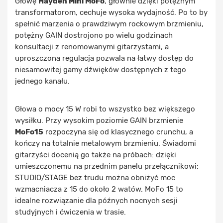
Głowę
Hayden Mini MoFo
, głównie dzięki potężnym
transformatorom, cechuje wysoka wydajność. Po to by
spełnić marzenia o prawdziwym rockowym brzmieniu,
potężny GAIN dostrojono po wielu godzinach
konsultacji z renomowanymi gitarzystami, a
uproszczona regulacja pozwala na łatwy dostęp do
niesamowitej gamy dźwięków dostępnych z tego
jednego kanału.
Głowa o mocy 15 W robi to wszystko bez większego
wysiłku. Przy wysokim poziomie GAIN brzmienie
MoFo15
rozpoczyna się od klasycznego crunchu, a
kończy na totalnie metalowym brzmieniu. Świadomi
gitarzyści docenią go także na próbach: dzięki
umieszczonemu na przednim panelu przełącznikowi:
STUDIO/STAGE bez trudu można obniżyć moc
wzmacniacza z 15 do około 2 watów. MoFo 15 to
idealne rozwiązanie dla późnych nocnych sesji
studyjnych i ćwiczenia w trasie.