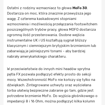
Ostatni z rodziny wzmacniacz to głowa
MoFo 30
.
Dostarcza on moc, która znacznie przewyższa jego
wagę. Z czterema kaskadowymi stopniami
wzmocnienia i możliwością przełączania footswitchem
poszczególnych trybów pracy, głowa MOFO dostarcza
ogromną ilość przesterowania. Osobne wejścia
instrumentalne UK i US kształtują sygnał bliższy
klasycznym i ciemniejszym brytyjskim brzmieniom lub
zabarwiają je jaśniejszymi tonami - aby bardziej
nabrały amerykańskiego charakteru.
W przeciwieństwie do innych mini headów sprytna
pętla FX pozwala podłączyć efekty prosto do sekcji
mocy. Wszechstronność MoFo nie kończy się tylko na
dźwiękach. Zintegrowane uchwyty oraz wyściełana
torba ułatwią bezpieczne zabranie go tam, gdzie jest
potrzebne brzmienie MoFo. Do wyjścia głośnikowego o
impedancji 8 i 16 Ohm, można podłączyć kilka kolumn