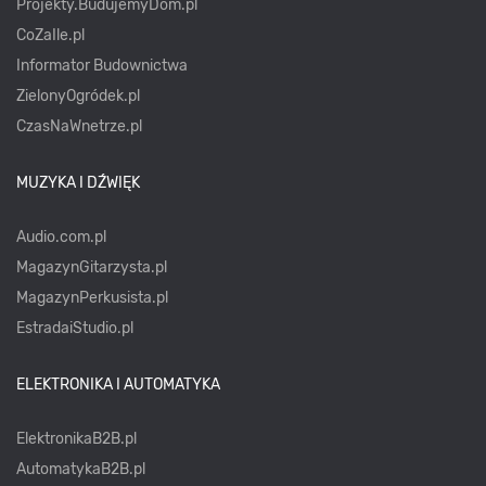
Projekty.BudujemyDom.pl
CoZaIle.pl
Informator Budownictwa
ZielonyOgródek.pl
CzasNaWnetrze.pl
MUZYKA I DŹWIĘK
Audio.com.pl
MagazynGitarzysta.pl
MagazynPerkusista.pl
EstradaiStudio.pl
ELEKTRONIKA I AUTOMATYKA
ElektronikaB2B.pl
AutomatykaB2B.pl