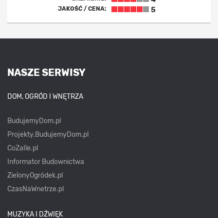
JAKOŚĆ / CENA:
5
NASZE SERWISY
DOM, OGRÓD I WNĘTRZA
BudujemyDom.pl
Projekty.BudujemyDom.pl
CoZaIle.pl
Informator Budownictwa
ZielonyOgródek.pl
CzasNaWnetrze.pl
MUZYKA I DŹWIĘK