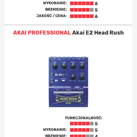
WYKONANIE:
6
BRZMIENIE:
5
JAKOŚĆ / CENA:
6
AKAI PROFESSIONAL
Akai E2 Head Rush
FUNKCJONALNOŚĆ:
5
WYKONANIE:
5
BRZMIENIE:
4