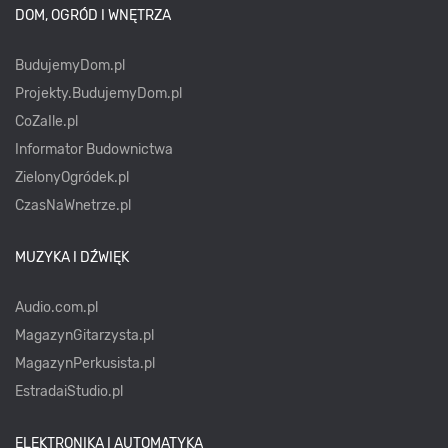
DOM, OGRÓD I WNĘTRZA
BudujemyDom.pl
Projekty.BudujemyDom.pl
CoZaIle.pl
Informator Budownictwa
ZielonyOgródek.pl
CzasNaWnetrze.pl
MUZYKA I DŹWIĘK
Audio.com.pl
MagazynGitarzysta.pl
MagazynPerkusista.pl
EstradaiStudio.pl
ELEKTRONIKA I AUTOMATYKA