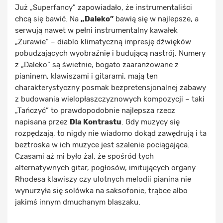
Już „Superfancy” zapowiadało, że instrumentaliści
chcą się bawić. Na
„Daleko”
bawią się w najlepsze, a
serwują nawet w pełni instrumentalny kawałek
„Żurawie” – diablo klimatyczną impresję dźwięków
pobudzających wyobraźnię i budującą nastrój. Numery
z „Daleko” są świetnie, bogato zaaranżowane z
pianinem, klawiszami i gitarami, mają ten
charakterystyczny posmak bezpretensjonalnej zabawy
z budowania wielopłaszczyznowych kompozycji – taki
„Tańczyć” to prawdopodobnie najlepsza rzecz
napisana przez
Dla Kontrastu
. Gdy muzycy się
rozpędzają, to nigdy nie wiadomo dokąd zawędrują i ta
beztroska w ich muzyce jest szalenie pociągająca.
Czasami aż mi było żal, że spośród tych
alternatywnych gitar, pogłosów, imitujących organy
Rhodesa klawiszy czy ulotnych melodii pianina nie
wynurzyła się solówka na saksofonie, trąbce albo
jakimś innym dmuchanym blaszaku.