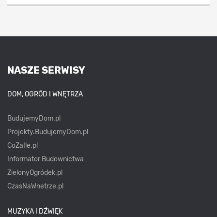
NASZE SERWISY
DOM, OGRÓD I WNĘTRZA
BudujemyDom.pl
Projekty.BudujemyDom.pl
CoZaIle.pl
Informator Budownictwa
ZielonyOgródek.pl
CzasNaWnetrze.pl
MUZYKA I DŹWIĘK