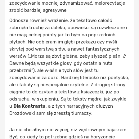
zdecydowanie mocniej zdynamizować, melorecytacje
zrobić bardziej agresywne.
Odnoszę również wrażenie, że tekstowo całość
zabrnęła trochę za daleko, opowieści są rozwleczone i
nie mają celnej pointy jak to było na poprzednich
płytach. Nie odbieram im głębi przekazu czy myśli
skrytej pod warstwą słów, a nawet fantastycznych
wersów („Morza są zbyt głośne, żeby słyszeć pieśni //
Dawne będą wszystkie głosy, gdy ostatnia nuta
przebrzmi”), ale właśnie tych słów jest tu
zdecydowanie za dużo. Bardziej literacko niż poetycko,
ale i fabuły są niespecjalnie czytelne. Z drugiej strony
ciągnie to do czytania tekstów z książeczki, już po
odsłuchu, w skupieniu. Są to teksty mądre, jak zwykle
u
Dla Kontrastu
, a z tych narracyjnych dłużyzn
Drozdowski sam się zresztą tłumaczy:
Ja nie chciałbym nic więcej, niż wędrownym bajarzem
Być, co kiedy to potrzebne gdzieś na horyzoncie