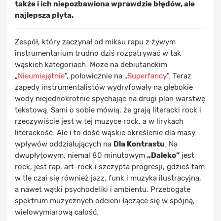
także i ich niepozbawiona wprawdzie błędów, ale
najlepsza płyta.
Zespół, który zaczynał od miksu rapu z żywym
instrumentarium trudno dziś rozpatrywać w tak
wąskich kategoriach. Może na debiutanckim
„
Nieumiejętnie
”, połowicznie na „
Superfancy
”. Teraz
zapędy instrumentalistów wydryfowały na głębokie
wody niejednokrotnie spychając na drugi plan warstwę
tekstową. Sami o sobie mówią, że grają literacki rock i
rzeczywiście jest w tej muzyce rock, a w lirykach
literackość. Ale i to dość wąskie określenie dla masy
wpływów oddziałujących na
Dla Kontrastu
. Na
dwupłytowym, niemal 80 minutowym
„Daleko”
jest
rock, jest rap, art-rock i szczypta progresji, gdzieś tam
w tle czai się również jazz, funk i muzyka ilustracyjna,
a nawet wątki psychodeliki i ambientu. Przebogate
spektrum muzycznych odcieni łączące się w spójną,
wielowymiarową całość.