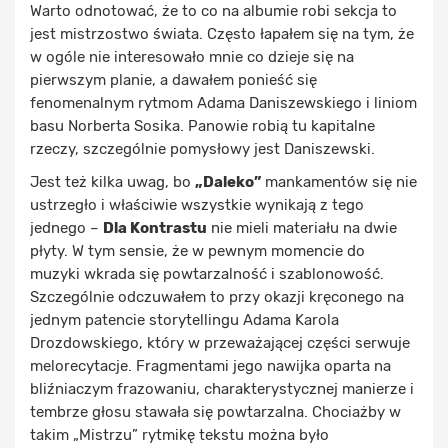
Warto odnotować, że to co na albumie robi sekcja to
jest mistrzostwo świata. Często łapałem się na tym, że
w ogóle nie interesowało mnie co dzieje się na
pierwszym planie, a dawałem ponieść się
fenomenalnym rytmom Adama Daniszewskiego i liniom
basu Norberta Sosika. Panowie robią tu kapitalne
rzeczy, szczególnie pomysłowy jest Daniszewski.
Jest też kilka uwag, bo
„Daleko”
mankamentów się nie
ustrzegło i właściwie wszystkie wynikają z tego
jednego –
Dla Kontrastu
nie mieli materiału na dwie
płyty. W tym sensie, że w pewnym momencie do
muzyki wkrada się powtarzalność i szablonowość.
Szczególnie odczuwałem to przy okazji kręconego na
jednym patencie storytellingu Adama Karola
Drozdowskiego, który w przeważającej części serwuje
melorecytacje. Fragmentami jego nawijka oparta na
bliźniaczym frazowaniu, charakterystycznej manierze i
tembrze głosu stawała się powtarzalna. Chociażby w
takim „Mistrzu” rytmikę tekstu można było