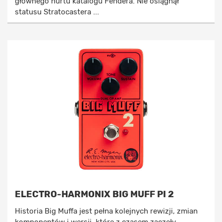
głównego nurtu katalogu Fendera. Nie osiągnął
statusu Stratocastera ...
ELECTRO-HARMONIX BIG MUFF PI 2
Historia Big Muffa jest pełna kolejnych rewizji, zmian
komponentów i wersji, które z czasem zaczęły