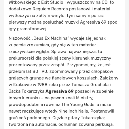
Witkowskiego z Exit Studio i wypuszczony na CD, to
dodatkowo Requiem Records postanowili materiał
wytłoczyć na żółtym winylu, tym samym po raz
pierwszy można posłuchać muzyki Agressiva 69 spod
igły gramofonowej.
Niszowość „Deus Ex Machina” wydaje się jednak
zupełnie zrozumiała, gdy się w ten materiał
rzeczywiście wgłębi. Sprawa najważniejsza, to
prekursorski dla polskiej sceny kierunek muzyczny
prezentowany przez zespół. Przypomnijmy, że jest
przełom lat 80 i 90, zdominowany przez chłopaków
grających grunge we flanelowych koszulach. Założony
w Krakowie w 1988 roku przez Tomasza Grochola i
Jacka Tokarczyka
Agressiva 69
poszedł w zupełnie
innym kierunku – na pewno znali Ministry,
prawdopodobnie również The Young Gods, a może
nawet raczkujące wtedy Nine Inch Nails. Postanowili
grać coś podobnego. Ciężkie gitary Tokarczyka;
tworzona na automacie, odhumanizowana perkusja,