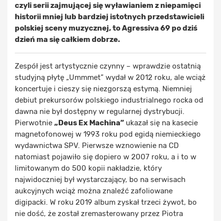
czyli serii zajmującej się wyławianiem z niepamięci
historii mniej lub bardziej istotnych przedstawicieli
polskiej sceny muzycznej, to Agressiva 69 po dziś
dzień ma się całkiem dobrze.
Zespół jest artystycznie czynny – wprawdzie ostatnią
studyjną płytę „Ummmet” wydał w 2012 roku, ale wciąż
koncertuje i cieszy się niezgorszą estymą. Niemniej
debiut prekursorów polskiego industrialnego rocka od
dawna nie był dostępny w regularnej dystrybucji.
Pierwotnie
„Deus Ex Machina”
ukazał się na kasecie
magnetofonowej w 1993 roku pod egidą niemieckiego
wydawnictwa SPV. Pierwsze wznowienie na CD
natomiast pojawiło się dopiero w 2007 roku, a i to w
limitowanym do 500 kopii nakładzie, który
najwidoczniej był wystarczający, bo na serwisach
aukcyjnych wciąż można znaleźć zafoliowane
digipacki. W roku 2019 album zyskał trzeci żywot, bo
nie dość, że został zremasterowany przez Piotra