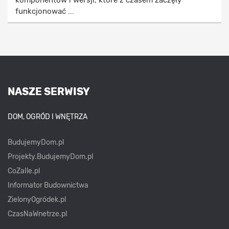
funkcjonować ...
NASZE SERWISY
DOM, OGRÓD I WNĘTRZA
BudujemyDom.pl
Projekty.BudujemyDom.pl
CoZaIle.pl
Informator Budownictwa
ZielonyOgródek.pl
CzasNaWnetrze.pl