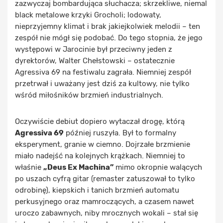
zazwyczaj bombardująca słuchacza; skrzekliwe, niemal
black metalowe krzyki Grocholi; lodowaty,
nieprzyjemny klimat i brak jakiejkolwiek melodii – ten
zespół nie mógł się podobać. Do tego stopnia, że jego
występowi w Jarocinie był przeciwny jeden z
dyrektorów, Walter Chełstowski – ostatecznie
Agressiva 69 na festiwalu zagrała. Niemniej zespół
przetrwał i uważany jest dziś za kultowy, nie tylko
wśród miłośników brzmień industrialnych.
Oczywiście debiut dopiero wytaczał drogę, którą
Agressiva 69
później ruszyła. Był to formalny
eksperyment, granie w ciemno. Dojrzałe brzmienie
miało nadejść na kolejnych krążkach. Niemniej to
właśnie
„Deus Ex Machina”
mimo okropnie walących
po uszach cyfrą gitar (remaster zatuszował to tylko
odrobinę), kiepskich i tanich brzmień automatu
perkusyjnego oraz mamroczących, a czasem nawet
uroczo zabawnych, niby mrocznych wokali – stał się