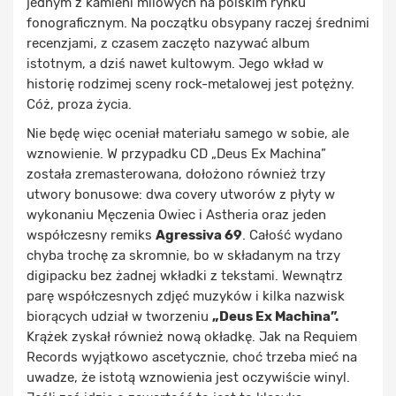
jednym z kamieni milowych na polskim rynku
fonograficznym. Na początku obsypany raczej średnimi
recenzjami, z czasem zaczęto nazywać album
istotnym, a dziś nawet kultowym. Jego wkład w
historię rodzimej sceny rock-metalowej jest potężny.
Cóż, proza życia.
Nie będę więc oceniał materiału samego w sobie, ale
wznowienie. W przypadku CD „Deus Ex Machina”
została zremasterowana, dołożono również trzy
utwory bonusowe: dwa covery utworów z płyty w
wykonaniu Męczenia Owiec i Astheria oraz jeden
współczesny remiks
Agressiva 69
. Całość wydano
chyba trochę za skromnie, bo w składanym na trzy
digipacku bez żadnej wkładki z tekstami. Wewnątrz
parę współczesnych zdjęć muzyków i kilka nazwisk
biorących udział w tworzeniu
„Deus Ex Machina”.
Krążek zyskał również nową okładkę. Jak na Requiem
Records wyjątkowo ascetycznie, choć trzeba mieć na
uwadze, że istotą wznowienia jest oczywiście winyl.