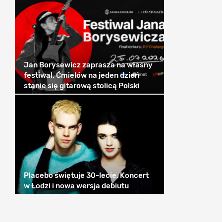
Jan Borysewicz zaprasza na własny
festiwal. Ćmielów na jeden dzień
stanie się gitarową stolicą Polski
Placebo świętuje 30-lecie. Koncert
w Łodzi i nowa wersja debiutu