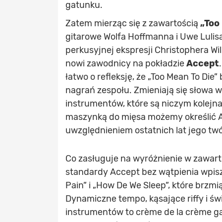
gatunku.
Zatem mierząc się z zawartością
„Too
gitarowe Wolfa Hoffmanna i Uwe Lulisa
perkusyjnej ekspresji Christophera Wi
nowi zawodnicy na pokładzie
Accept
łatwo o refleksję, że „Too Mean To Di
nagrań zespołu. Zmieniają się słowa w
instrumentów, które są niczym kolejna
maszynką do mięsa możemy określić A
uwzględnieniem ostatnich lat jego twó
Co zasługuje na wyróżnienie w zawart
standardy Accept bez wątpienia wpis
Pain” i „How De We Sleep”, które brz
Dynamiczne tempo, kąsające riffy i św
instrumentów to crème de la crème ga