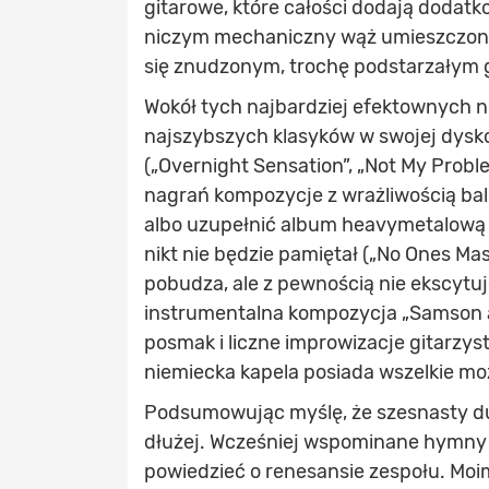
gitarowe, które całości dodają dodatko
niczym mechaniczny wąż umieszczony 
się znudzonym, trochę podstarzałym
Wokół tych najbardziej efektownych n
najszybszych klasyków w swojej dyskog
(„Overnight Sensation”, „Not My Prob
nagrań kompozycje z wrażliwością ball
albo uzupełnić album heavymetalową p
nikt nie będzie pamiętał („No Ones Mas
pobudza, ale z pewnością nie ekscytuj
instrumentalna kompozycja „Samson and
posmak i liczne improwizacje gitarzys
niemiecka kapela posiada wszelkie mo
Podsumowując myślę, że szesnasty 
dłużej. Wcześniej wspominane hymny i
powiedzieć o renesansie zespołu. Mo