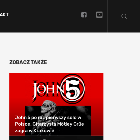
AKT
ZOBACZ TAKŻE
John 5 po raz pierwszy solo w
Polsce. Gitarzysta Mötley Crüe
zagra w Krakowie