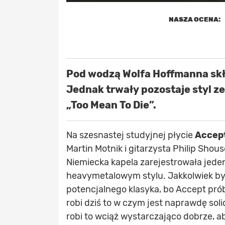
NASZA OCENA:
Pod wodzą Wolfa Hoffmanna skła
Jednak trwały pozostaje styl z
„Too Mean To Die”.
Na szesnastej studyjnej płycie
Accep
Martin Motnik i gitarzysta Philip Shous
Niemiecka kapela zarejestrowała je
heavymetalowym stylu. Jakkolwiek by 
potencjalnego klasyka, bo Accept prób
robi dziś to w czym jest naprawdę sol
robi to wciąż wystarczająco dobrze, 