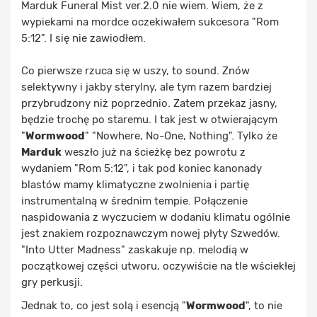
Marduk Funeral Mist ver.2.0 nie wiem. Wiem, że z
wypiekami na mordce oczekiwałem sukcesora "Rom
5:12". I się nie zawiodłem.
Co pierwsze rzuca się w uszy, to sound. Znów
selektywny i jakby sterylny, ale tym razem bardziej
przybrudzony niż poprzednio. Zatem przekaz jasny,
będzie trochę po staremu. I tak jest w otwierającym
"
Wormwood
" "Nowhere, No-One, Nothing". Tylko że
Marduk
weszło już na ścieżkę bez powrotu z
wydaniem "Rom 5:12", i tak pod koniec kanonady
blastów mamy klimatyczne zwolnienia i partię
instrumentalną w średnim tempie. Połączenie
naspidowania z wyczuciem w dodaniu klimatu ogólnie
jest znakiem rozpoznawczym nowej płyty Szwedów.
"Into Utter Madness" zaskakuje np. melodią w
początkowej części utworu, oczywiście na tle wściekłej
gry perkusji.
Jednak to, co jest solą i esencją "
Wormwood
", to nie