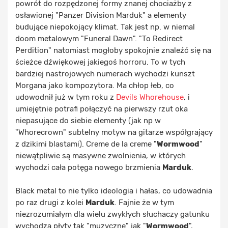
powrót do rozpędzonej formy znanej chociażby z
osławionej "Panzer Division Marduk" a elementy
budujące niepokojący klimat. Tak jest np. w niemal
doom metalowym "Funeral Dawn". "To Redirect
Perdition" natomiast mogłoby spokojnie znaleźć się na
ścieżce dźwiękowej jakiegoś horroru. To w tych
bardziej nastrojowych numerach wychodzi kunszt
Morgana jako kompozytora. Ma chłop łeb, co
udowodnił już w tym roku z
Devils Whorehouse
, i
umiejętnie potrafi połączyć na pierwszy rzut oka
niepasujące do siebie elementy (jak np w
"Whorecrown" subtelny motyw na gitarze współgrający
z dzikimi blastami). Creme de la creme "
Wormwood
"
niewątpliwie są masywne zwolnienia, w których
wychodzi cała potęga nowego brzmienia
Marduk
.
Black metal to nie tylko ideologia i hałas, co udowadnia
po raz drugi z kolei
Marduk
. Fajnie że w tym
niezrozumiałym dla wielu zwykłych słuchaczy gatunku
wychodzą płyty tak "muzyczne" jak "
Wormwood
",