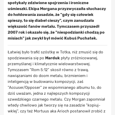
spotykały zdziwione spojrzenia i ironiczne
uśmieszki. Ekipa Morgana przyzwyczaiła słuchaczy
do hołdowania zasadzie, że "gdy się człowiek
spieszy, to się diabeł cieszy", czym zanudzała
większość fanów metalu. Tymczasem przyszedł
2007 rok i okazało się, że "niespodzianki chodzą po
misiach" jak zwykł był mówić Kubuś Puchatek.
Łatwiej było trafić szóstkę w Totka, niż zmusić się do
spodziewania się po
Marduk
płyty zróżnicowanej,
przemyślanej i klimatycznie wielowarstwowej.
Tymczasem "Rom 5:12" skosił równo z trawą,
nawiązaniami do doom metalu, brzmieniem i
inteligencją w budowaniu kompozycji, zaś
"Accuser/Opposer" ze wspomnianego albumu to, do
dziś uważam, jedna z najlepszych kompozycji
szwedzkiego czarnego metalu. Czy Morgan zapomniał
wtedy chwilowo jak tworzy się na zasadzie "kopiuj-
wklej", czy też Mortuus aka Arioch postanowił zrobić z