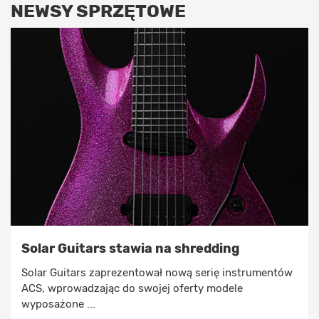
NEWSY SPRZĘTOWE
Solar Guitars stawia na shredding
Solar Guitars zaprezentował nową serię instrumentów
ACS, wprowadzając do swojej oferty modele
wyposażone ...