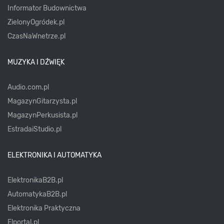
Informator Budownictwa
ZielonyOgródek.pl
CzasNaWnetrze.pl
MUZYKA I DŹWIĘK
Audio.com.pl
MagazynGitarzysta.pl
MagazynPerkusista.pl
EstradaiStudio.pl
ELEKTRONIKA I AUTOMATYKA
ElektronikaB2B.pl
AutomatykaB2B.pl
Elektronika Praktyczna
Elportal.pl