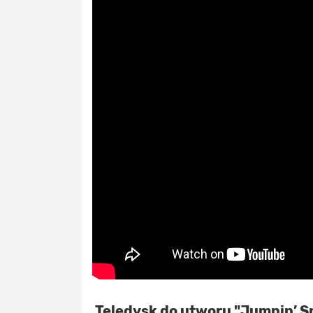
Teledysk do utworu
"Jumpin’ S