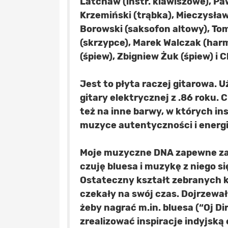
Latchaw (instr. klawiszowe), Pa
Krzemiński (trąbka), Mieczysła
Borowski (saksofon altowy), To
(skrzypce), Marek Walczak (ha
(śpiew), Zbigniew Żuk (śpiew) i 
Jest to płyta raczej gitarowa. 
gitary elektrycznej z .86 roku.
też na inne barwy, w których in
muzyce autentyczności i energi
Moje muzyczne DNA zapewne zaw
czuję bluesa i muzykę z niego si
Ostateczny kształt zebranych k
czekały na swój czas. Dojrzewa
żeby nagrać m.in. bluesa (“Oj Dir
zrealizować inspiracje indyjską 