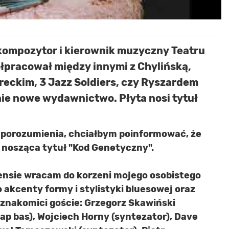
, kompozytor i kierownik muzyczny Teatru
pracował między innymi z Chylińską,
reckim, 3 Jazz Soldiers, czy Ryszardem
e nowe wydawnictwo. Płyta nosi tytuł
 porozumienia, chciałbym poinformować, że
a nosząca tytuł "Kod Genetyczny".
ensie wracam do korzeni mojego osobistego
o akcenty formy i stylistyki bluesowej oraz
znakomici goście: Grzegorz Skawiński
slap bas), Wojciech Horny (syntezator), Dave