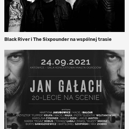
Black River i The Sixpounder na wspólnej trasie