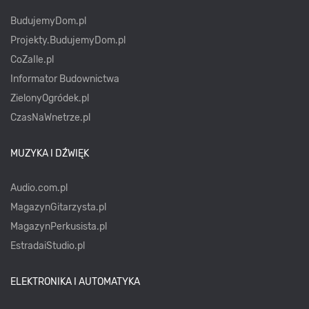
BudujemyDom.pl
Projekty.BudujemyDom.pl
CoZaIle.pl
Informator Budownictwa
ZielonyOgródek.pl
CzasNaWnetrze.pl
MUZYKA I DŹWIĘK
Audio.com.pl
MagazynGitarzysta.pl
MagazynPerkusista.pl
EstradaiStudio.pl
ELEKTRONIKA I AUTOMATYKA