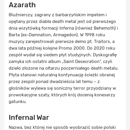
Azarath
Bluźnierczy, zagrany z barbarzyńskim impetem i
opętany przez diabła death metal jest od pierwszego
dnia wizytówką formacji Inferna (również Behemoth) i
Barta (ex-Damnation, Armagedon). W 1998 roku
muzycy zarejestrowali pierwsze demo pt. Traitors, a
dwa lata później kolejne Promo 2000. Do 2020 roku
zespół wydał się siedem płyt studyjnych. Dyskografię
zamyka ich ostatni album „Saint Desecration”, czyli
dzieło złożone na ołtarzu poczerniałego death metalu.
Płyta stanowi naturalną kontynuację ścieżki obranej
przez zespół ponad dwadzieścia lat temu – z
głośników wylewa się soniczny terror przyodziany w
prowokacyjne szaty, których krój docenią koneserzy
gatunku.
Infernal War
Nazwa, bez której nie sposób wyobrazić sobie polski