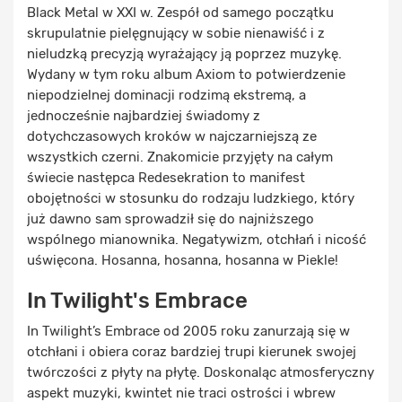
Black Metal w XXI w. Zespół od samego początku
skrupulatnie pielęgnujący w sobie nienawiść i z
nieludzką precyzją wyrażający ją poprzez muzykę.
Wydany w tym roku album Axiom to potwierdzenie
niepodzielnej dominacji rodzimą ekstremą, a
jednocześnie najbardziej świadomy z
dotychczasowych kroków w najczarniejszą ze
wszystkich czerni. Znakomicie przyjęty na całym
świecie następca Redesekration to manifest
obojętności w stosunku do rodzaju ludzkiego, który
już dawno sam sprowadził się do najniższego
wspólnego mianownika. Negatywizm, otchłań i nicość
uświęcona. Hosanna, hosanna, hosanna w Piekle!
In Twilight's Embrace
In Twilight’s Embrace od 2005 roku zanurzają się w
otchłani i obiera coraz bardziej trupi kierunek swojej
twórczości z płyty na płytę. Doskonaląc atmosferyczny
aspekt muzyki, kwintet nie traci ostrości i wbrew