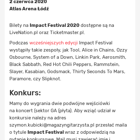
2 czerwca 2020
Atlas Arena Łódź
Bilety na
Impact Festival 2020
dostępne są na
LiveNation.pl oraz Ticketmaster.pl.
Podczas
wcześniejszych edycji
Impact Festival
wystąpiły takie zespoły, jak Tool, Alice in Chains, Ozzy
Osbourne, System of a Down, Linkin Park, Aerosmith,
Black Sabbath, Red Hot Chili Peppers, Rammstein,
Slayer, Kasabian, Godsmack, Thirty Seconds To Mars,
Paramore, czy Slipknot.
Konkurs:
Mamy do wygrania dwie podwójne wejściówki
na koncert (sektor GA (płyta). Aby wziąć udział w
konkursie należy na adres
szymon.kubicki@magazyngitarzysta.pl przesłać maila
o tytule
Impact Festival
wraz z odpowiedzią na
pytanie konkursowe. Mail musi zawierać imię i