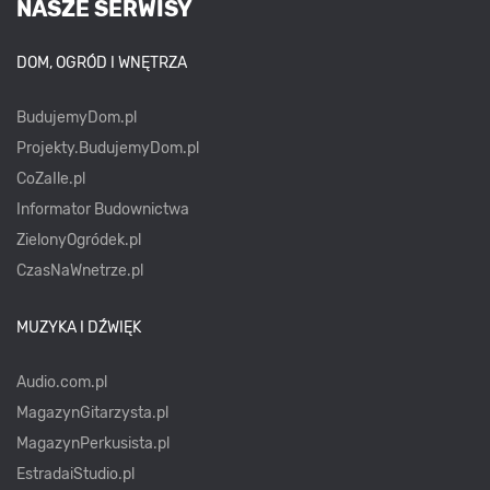
NASZE SERWISY
DOM, OGRÓD I WNĘTRZA
BudujemyDom.pl
Projekty.BudujemyDom.pl
CoZaIle.pl
Informator Budownictwa
ZielonyOgródek.pl
CzasNaWnetrze.pl
MUZYKA I DŹWIĘK
Audio.com.pl
MagazynGitarzysta.pl
MagazynPerkusista.pl
EstradaiStudio.pl