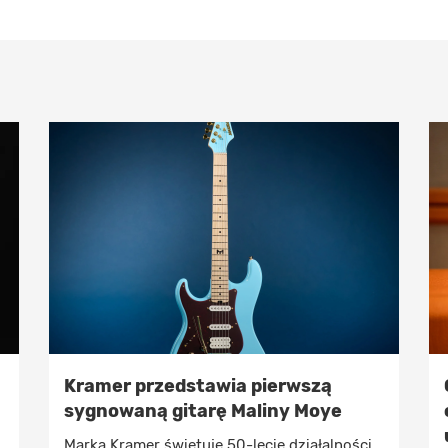
Kramer przedstawia pierwszą
sygnowaną gitarę Maliny Moye
Marka Kramer świętuje 50-lecie działalności,