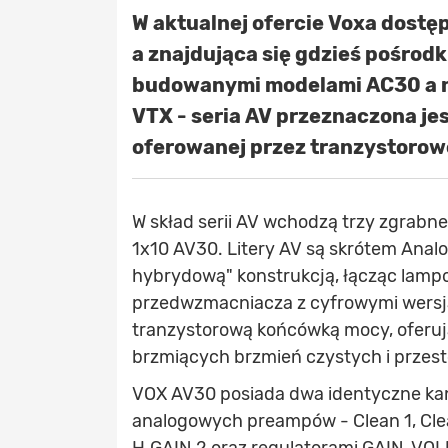
W aktualnej ofercie Voxa dostę
a znajdująca się gdzieś pośrod
budowanymi modelami AC30 a 
VTX - seria AV przeznaczona je
oferowanej przez tranzystorow
W skład serii AV wchodzą trzy zgrabn
1x10 AV30. Litery AV są skrótem Anal
hybrydową" konstrukcją, łącząc lampo
przedwzmacniacza z cyfrowymi wersj
tranzystorową końcówką mocy, oferują
brzmiących brzmień czystych i przes
VOX AV30 posiada dwa identyczne kan
analogowych preampów - Clean 1, Clean