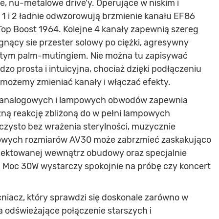
, nu-metalowe drive'y. Operujące w niskim i
 1 i 2 ładnie odwzorowują brzmienie kanału EF86
op Boost 1964. Kolejne 4 kanały zapewnią szereg
ągnący sie przester solowy po ciężki, agresywny
stym palm-mutingiem. Nie można tu zapisywać
zo prosta i intuicyjna, chociaż dzięki podłączeniu
możemy zmieniać kanały i włączać efekty.
e analogowych i lampowych obwodów zapewnia
zną reakcję zbliżoną do w pełni lampowych
 czysto bez wrażenia sterylności, muzycznie
owych rozmiarów AV30 może zabrzmieć zaskakująco
rojektowanej wewnątrz obudowy oraz specjalnie
 Moc 30W wystarczy spokojnie na próbę czy koncert
iacz, który sprawdzi się doskonale zarówno w
a odświeżające połączenie starszych i