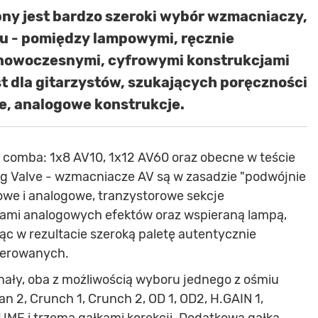
pny jest bardzo szeroki wybór wzmacniaczy,
ku - pomiędzy lampowymi, ręcznie
nowoczesnymi, cyfrowymi konstrukcjami
st dla gitarzystów, szukających poręczności
e, analogowe konstrukcje.
e comba: 1x8 AV10, 1x12 AV60 oraz obecne w teście
og Valve - wzmacniacze AV są w zasadzie "podwójnie
we i analogowe, tranzystorowe sekcje
ami analogowych efektów oraz wspieraną lampą,
c w rezultacie szeroką paletę autentycznie
terowanych.
ały, oba z możliwością wyboru jednego z ośmiu
 2, Crunch 1, Crunch 2, OD 1, OD2, H.GAIN 1,