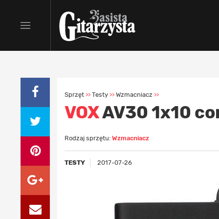
Sprzęt
Testy
Wzmacniacz
>>
>>
>>
VOX
AV30 1x10 c
Rodzaj sprzętu:
Wzmacniacz
TESTY
2017-07-26