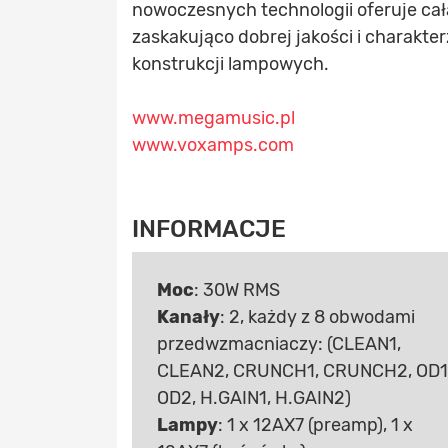
nowoczesnych technologii oferuje cał
zaskakująco dobrej jakości i charakt
konstrukcji lampowych.
www.megamusic.pl
www.voxamps.com
INFORMACJE
Moc
: 30W RMS
Kanały
: 2, każdy z 8 obwodami
przedwzmacniaczy: (CLEAN1,
CLEAN2, CRUNCH1, CRUNCH2, OD1
OD2, H.GAIN1, H.GAIN2)
Lampy
: 1 x 12AX7 (preamp), 1 x