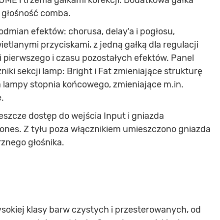
UME i trzema gałkami korekcji. Dodatkowa gałka
 głośność comba.
dmian efektów: chorusa, delay'a i pogłosu,
lanymi przyciskami, z jedną gałką dla regulacji
pierwszego i czasu pozostałych efektów. Panel
iki sekcji lamp: Bright i Fat zmieniające strukturę
a lampy stopnia końcowego, zmieniające m.in.
.
szcze dostęp do wejścia Input i gniazda
hones. Z tyłu poza włącznikiem umieszczono gniazda
rznego głośnika.
sokiej klasy barw czystych i przesterowanych, od