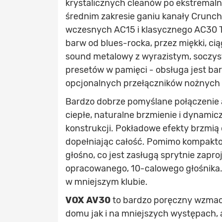
krystalicznych cleanów po ekstremalne
średnim zakresie ganiu kanały Crunch
wczesnych AC15 i klasycznego AC30 T
barw od blues-rocka, przez miękki, ci
sound metalowy z wyrazistym, soczy
presetów w pamięci - obsługa jest bard
opcjonalnych przełączników nożnych 
Bardzo dobrze pomyślane połączeni
ciepłe, naturalne brzmienie i dynamic
konstrukcji. Pokładowe efekty brzmią
dopełniając całość. Pomimo kompakt
głośno, co jest zasługą sprytnie zap
opracowanego, 10-calowego głośnika.
w mniejszym klubie.
VOX AV30
to bardzo poręczny wzmacn
domu jak i na mniejszych występach, 