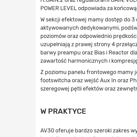
H.GAIN.2 oraz regulatorami GAIN, VOL
POWER LEVEL odpowiada za końcową
W sekcji efektowej mamy dostęp do 3 o
aktywowanych dedykowanymi, podświet
poziomów oraz odpowiednio prędkości 
uzupełniają z prawej strony 4 przełączn
barwy preampu oraz Bias i Reactor dl
zawartość harmonicznych i kompresję
Z poziomu panelu frontowego mamy je
footswitcha oraz wejść Aux In oraz P
szeregowej pętli efektów oraz zewnęt
W PRAKTYCE
AV30 oferuje bardzo szeroki zakres wy