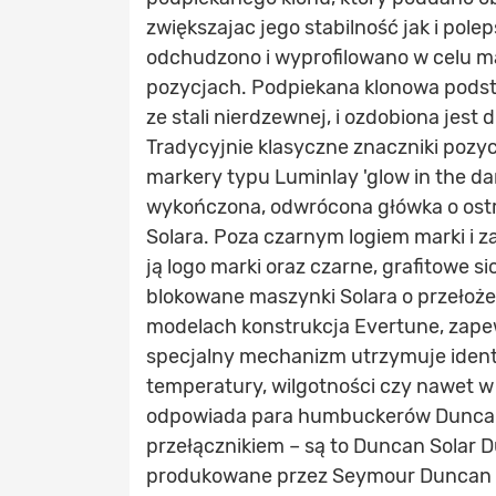
zwiększajac jego stabilność jak i pol
odchudzono i wyprofilowano w celu 
pozycjach. Podpiekana klonowa podst
ze stali nierdzewnej, i ozdobiona jes
Tradycyjnie klasyczne znaczniki pozy
markery typu Luminlay 'glow in the dar
wykończona, odwrócona główka o ostr
Solara. Poza czarnym logiem marki i 
ją logo marki oraz czarne, grafitowe s
blokowane maszynki Solara o przełoż
modelach konstrukcja Evertune, zapew
specjalny mechanizm utrzymuje identy
temperatury, wilgotności czy nawet w
odpowiada para humbuckerów Duncan
przełącznikiem – są to Duncan Solar Du
produkowane przez Seymour Duncan w