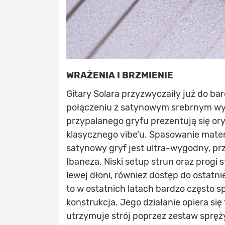
WRAŻENIA I BRZMIENIE
Gitary Solara przyzwyczaiły już do ba
połączeniu z satynowym srebrnym wy
przypalanego gryfu prezentują się or
klasycznego vibe’u. Spasowanie mate
satynowy gryf jest ultra-wygodny, prz
Ibaneza. Niski setup strun oraz progi 
lewej dłoni, również dostęp do ostat
to w ostatnich latach bardzo często s
konstrukcja. Jego działanie opiera si
utrzymuje strój poprzez zestaw sprę