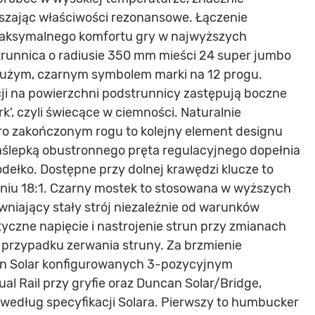
epszając właściwości rezonansowe. Łączenie
maksymalnego komfortu gry w najwyższych
runnica o radiusie 350 mm mieści 24 super jumbo
t dużym, czarnym symbolem marki na 12 progu.
cji na powierzchni podstrunnicy zastępują boczne
k', czyli świecące w ciemności. Naturalnie
o zakończonym rogu to kolejny element designu
zaślepką obustronnego pręta regulacyjnego dopełnia
iodełko. Dostępne przy dolnej krawędzi klucze to
eniu 18:1. Czarny mostek to stosowana w wyższych
niający stały strój niezależnie od warunków
czne napięcie i nastrojenie strun przy zmianach
 przypadku zerwania struny. Za brzmienie
 Solar konfigurowanych 3-pozycyjnym
al Rail przy gryfie oraz Duncan Solar/Bridge,
edług specyfikacji Solara. Pierwszy to humbucker