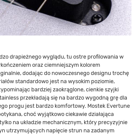
rdzo drapieżnego wyglądu, tu ostre profilowania w
kończeniem oraz ciemniejszym kolorem
yginalnie, dodając do nowoczesnego designu trochę
riałów standardowo jest na wysokim poziomie,
ypominając bardziej zaokrąglone, cienkie szyjki
stainless przekładają się na bardzo wygodną grę dla
niego progu jest bardzo komfortowy. Mostek Evertune
potykana, choć wyjątkowo ciekawie działająca
ę tylko na układzie mechanicznym, który precyzyjnie
żyn utrzymujących napięcie strun na zadanym