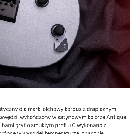
tyczny dla marki olchowy korpus z drapieżnymi
rawędzi, wykończony w satynowym kolorze Antique
rubami gryf o smukłym profilu C wykonano z
bróbce w wysokiej temperaturze, znacznie