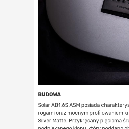
BUDOWA
Solar AB1.6S ASM posiada charakterys
rogami oraz mocnym profilowaniem k
Silver Matte. Przykręcany pięcioma ś
podpiekanego klonu, który poddano o