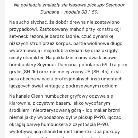
Na pokładzie znalazły się klasowe pickupy Seymour
Duncana – modele JB i ‘59.
Na sucho słychać, że dobór drewna nie zostawiono
przypadkowi. Zastosowany mahoń przy konstrukcji
set-neck rezonuje bardzo ładnie, czuć dynamikę
niższych strun przez korpus, partie wiolinowe długo
wybrzmiewają i mają dobrą dynamikę oraz okrągły,
ciepły charakter. Na pokładzie mamy dwa klasowe
humbuckery Seymour Duncana: popularna 59-tka przy
gryfie (SH-1n) oraz nie mniej znany JB (SH-4b), czyli
para obecna w wielu profesjonalnych instrumentach
łączących świat vintage z podrasowanym rockiem.
Na kanale Clean humbucker gryfowy odzywa się
klarownie, z czystym basem, lekko wycofanym
środkiem i nieprzerysowaną górą - Idolmaker brzmi
niemal jakby wyposażony był w pickup P-90, łącząc
okrągłą barwę humbuckera z czystością P-90,
wydobywającą charakter instrumentu. Oba pickupy