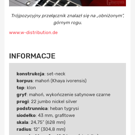
Trójpozycyjny przełącznik znalazł się na „obniżonym”,
górnym rogu.
www.w-distribution.de
INFORMACJE
konstrukcja
: set-neck
korpus
: mahoń (Khaya ivorensis)
top
: klon
gryf
: mahoń, wykończenie satynowe czarne
progi
: 22 jumbo nickel silver
podstrunnica
: heban tygrysi
siodełko
: 43 mm, grafitowe
skala
: 24,75” (628 mm)
radius
: 12” (304,8 mm)