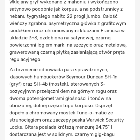
Wklejany gryf wykonano z mahoniu i wykończono
satynowo podobnie jak korpus, a na podstrunnicy z
hebanu tygrysiego nabito 22 progi jumbo. Całość
wieńczy zgrabna, asymetryczna główka z grafitowym
siodełkiem oraz chromowanymi kluczami Framusa w
układzie 3+3, ozdobiona na satynowej, czarnej
powierzchni logiem marki na szczycie oraz metalową,
grawerowaną czarną płytką zasłaniającą otwór pręta
regulacyjnego.
Za brzmienie odpowiada para sprawdzonych,
klasowych humbuckerów Seymour Duncan SH-1n
(gryf) oraz SH-4b (mostek), sterowanych 3-
pozycyjnym przełącznikiem na górnym rogu oraz
dwoma potencjometrami głośności i tonów na
obniżonej, dolnej części topu korpusu. Osprzęt
dopełnia chromowany mostek Tune-o-matic ze
strunociągiem oraz zaczepy paska Warwick Security
Locks. Gitara posiada krótszą menzurę 24,75” i
dostarczana jest w solidnym, czarnym gig-bagu