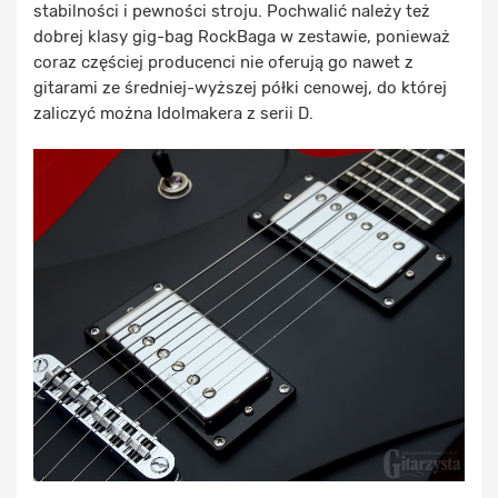
stabilności i pewności stroju. Pochwalić należy też
dobrej klasy gig-bag RockBaga w zestawie, ponieważ
coraz częściej producenci nie oferują go nawet z
gitarami ze średniej-wyższej półki cenowej, do której
zaliczyć można Idolmakera z serii D.