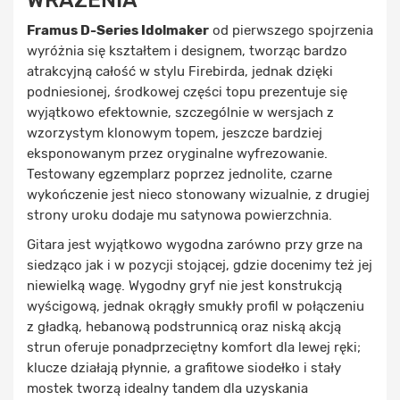
WRAŻENIA
Framus D-Series Idolmaker
od pierwszego spojrzenia
wyróżnia się kształtem i designem, tworząc bardzo
atrakcyjną całość w stylu Firebirda, jednak dzięki
podniesionej, środkowej części topu prezentuje się
wyjątkowo efektownie, szczególnie w wersjach z
wzorzystym klonowym topem, jeszcze bardziej
eksponowanym przez oryginalne wyfrezowanie.
Testowany egzemplarz poprzez jednolite, czarne
wykończenie jest nieco stonowany wizualnie, z drugiej
strony uroku dodaje mu satynowa powierzchnia.
Gitara jest wyjątkowo wygodna zarówno przy grze na
siedząco jak i w pozycji stojącej, gdzie docenimy też jej
niewielką wagę. Wygodny gryf nie jest konstrukcją
wyścigową, jednak okrągły smukły profil w połączeniu
z gładką, hebanową podstrunnicą oraz niską akcją
strun oferuje ponadprzeciętny komfort dla lewej ręki;
klucze działają płynnie, a grafitowe siodełko i stały
mostek tworzą idealny tandem dla uzyskania