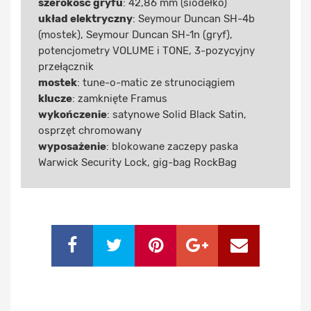
szerokość gryfu
: 42,86 mm (siodełko)
układ elektryczny
: Seymour Duncan SH-4b
(mostek), Seymour Duncan SH-1n (gryf),
potencjometry VOLUME i TONE, 3-pozycyjny
przełącznik
mostek
: tune-o-matic ze strunociągiem
klucze
: zamknięte Framus
wykończenie
: satynowe Solid Black Satin,
osprzęt chromowany
wyposażenie
: blokowane zaczepy paska
Warwick Security Lock, gig-bag RockBag