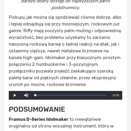
bardzo dobry dostęp do najwyższych partii
podstrunnicy.
Pickupy jak można się spodziewać równie dobrze, albo
i lepiej odnajdują się przy mocniejszym, rockowym już
gainie. Riffy mają soczysty palm-muting i odpowiednią
wyrazistość, bez problemu uzyskamy tu zarówno
nasyconą rockową barwę o ładnej reakcji na atak, jak i
ustawimy cięższe, nawet metalowe brzmienie na
kanale high-gain. Idolmaker przy klasycznym, prostym
połączeniu 2 humbuckerów i 3-pozycyjnym
przełączniku pozwala znaleźć zaskakująco szeroką
paletę barw od pięknych cleanów, przez ekspresyjny
crunch po mocne, rockowe brzmienie.
Mute
Remaining
-0:00
Loaded
:
Progress
:
Play
0%
0%
Time
PODSUMOWANIE
Framus D-Series Idolmaker
to niewątpliwie
oryginalny od strony wizualnej instrument, który w