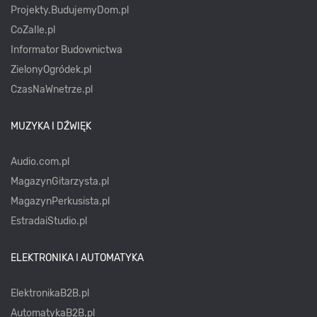
Projekty.BudujemyDom.pl
CoZaIle.pl
Informator Budownictwa
ZielonyOgródek.pl
CzasNaWnetrze.pl
MUZYKA I DŹWIĘK
Audio.com.pl
MagazynGitarzysta.pl
MagazynPerkusista.pl
EstradaiStudio.pl
ELEKTRONIKA I AUTOMATYKA
ElektronikaB2B.pl
AutomatykaB2B.pl