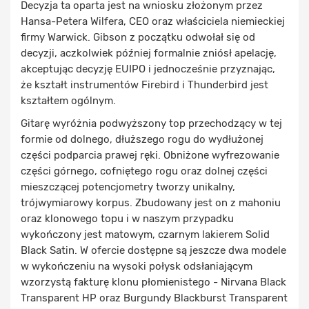
Decyzja ta oparta jest na wniosku złożonym przez
Hansa-Petera Wilfera, CEO oraz właściciela niemieckiej
firmy Warwick. Gibson z początku odwołał się od
decyzji, aczkolwiek później formalnie zniósł apelację,
akceptując decyzję EUIPO i jednocześnie przyznając,
że kształt instrumentów Firebird i Thunderbird jest
kształtem ogólnym.
Gitarę wyróżnia podwyższony top przechodzący w tej
formie od dolnego, dłuższego rogu do wydłużonej
części podparcia prawej ręki. Obniżone wyfrezowanie
części górnego, cofniętego rogu oraz dolnej części
mieszczącej potencjometry tworzy unikalny,
trójwymiarowy korpus. Zbudowany jest on z mahoniu
oraz klonowego topu i w naszym przypadku
wykończony jest matowym, czarnym lakierem Solid
Black Satin. W ofercie dostępne są jeszcze dwa modele
w wykończeniu na wysoki połysk odsłaniającym
wzorzystą fakturę klonu płomienistego - Nirvana Black
Transparent HP oraz Burgundy Blackburst Transparent