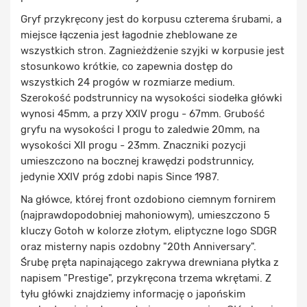
Gryf przykręcony jest do korpusu czterema śrubami, a
miejsce łączenia jest łagodnie zheblowane ze
wszystkich stron. Zagnieżdżenie szyjki w korpusie jest
stosunkowo krótkie, co zapewnia dostęp do
wszystkich 24 progów w rozmiarze medium.
Szerokość podstrunnicy na wysokości siodełka główki
wynosi 45mm, a przy XXIV progu - 67mm. Grubość
gryfu na wysokości I progu to zaledwie 20mm, na
wysokości XII progu - 23mm. Znaczniki pozycji
umieszczono na bocznej krawędzi podstrunnicy,
jedynie XXIV próg zdobi napis Since 1987.
Na główce, której front ozdobiono ciemnym fornirem
(najprawdopodobniej mahoniowym), umieszczono 5
kluczy Gotoh w kolorze złotym, eliptyczne logo SDGR
oraz misterny napis ozdobny "20th Anniversary".
Śrubę pręta napinającego zakrywa drewniana płytka z
napisem "Prestige", przykręcona trzema wkrętami. Z
tyłu główki znajdziemy informację o japońskim