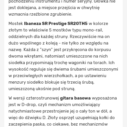
pochodzeniu instrumentu i numer seryjny. Główka nie
jest doklejana, a miejsce przejścia w chwytnię
wzmacnia rzeźbione zgrubienie.
Mostek
Ibaneza SR Prestige SR20TH5
w kolorze
złotym to właściwie 5 mostków typu mono-rail,
oddzielnych dla każdej struny. Rzeczywiście ma on
dużo wspólnego z koleją - nie tylko ze względu na
nazwę. Każda z "szyn" jest przykręcona do korpusu
dwoma wkrętami, natomiast umieszczone na nich
siodełka przypominają trochę wagoniki na torach. Ich
wysokość reguluje się dwiema śrubami umieszczonymi
w przeciwległych wierzchołkach, a po ustawieniu
menzury siodełko blokuje się trzecią śrubą,
umieszczoną ukośnie pod struną.
W wersji czterostrunowej
gitara
basowa
wyposażona
jest w D-drop, czyli mechanizm umożliwiający
natychmiastowe przestrojenie jej o cały ton w dół, a
więc do dźwięku D. Złoty osprzęt uzupełniają kołki do
zaczepienia paska, co ciekawe, bez mechanizmów