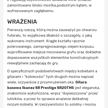
zamontowano blisko mostka,podostrym kątem, w
wyfrezowanym zagłębieniu.
WRAŻENIA
Pierwszą rzeczą, którą można zauważyć po otwarciu
futerału, to wyjątkowa dbałość o szczegóły, z jaką
wykonano instrument. Krągłe kształty ręcznie
polerowanego, zaimpregnowanego olejem korpusu,
wyprofilowane miejsce mocowania gryfu oraz dokładne
dopasowanie wszystkich elementów konstrukcyjnych
niewątpliwie zachęcają do gry.
O specyficznych podobieństwach między kobietami a
gitarami i "kobiecości" tych drugich można napisać
wiele, oczywiście z przymrużeniem oka.
Gitara
basowa
Ibanez SR Prestige SR20TH5
jest elegancka,
znakomicie wykończona, wręcz "dopieszczona" przez
lutników, a przez to sprawia wrażenie delikatnej
niczym kobieta. W rzeczywistości to solidny i mocny