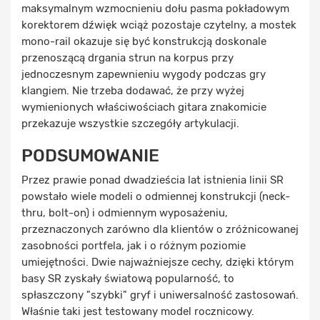
maksymalnym wzmocnieniu dołu pasma pokładowym
korektorem dźwięk wciąż pozostaje czytelny, a mostek
mono-rail okazuje się być konstrukcją doskonale
przenoszącą drgania strun na korpus przy
jednoczesnym zapewnieniu wygody podczas gry
klangiem. Nie trzeba dodawać, że przy wyżej
wymienionych właściwościach gitara znakomicie
przekazuje wszystkie szczegóły artykulacji.
PODSUMOWANIE
Przez prawie ponad dwadzieścia lat istnienia linii SR
powstało wiele modeli o odmiennej konstrukcji (neck-
thru, bolt-on) i odmiennym wyposażeniu,
przeznaczonych zarówno dla klientów o zróżnicowanej
zasobności portfela, jak i o różnym poziomie
umiejętności. Dwie najważniejsze cechy, dzięki którym
basy SR zyskały światową popularność, to
spłaszczony "szybki" gryf i uniwersalność zastosowań.
Właśnie taki jest testowany model rocznicowy.