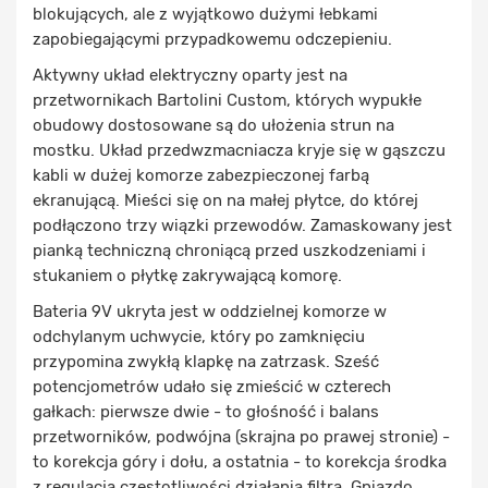
blokujących, ale z wyjątkowo dużymi łebkami
zapobiegającymi przypadkowemu odczepieniu.
Aktywny układ elektryczny oparty jest na
przetwornikach Bartolini Custom, których wypukłe
obudowy dostosowane są do ułożenia strun na
mostku. Układ przedwzmacniacza kryje się w gąszczu
kabli w dużej komorze zabezpieczonej farbą
ekranującą. Mieści się on na małej płytce, do której
podłączono trzy wiązki przewodów. Zamaskowany jest
pianką techniczną chroniącą przed uszkodzeniami i
stukaniem o płytkę zakrywającą komorę.
Bateria 9V ukryta jest w oddzielnej komorze w
odchylanym uchwycie, który po zamknięciu
przypomina zwykłą klapkę na zatrzask. Sześć
potencjometrów udało się zmieścić w czterech
gałkach: pierwsze dwie - to głośność i balans
przetworników, podwójna (skrajna po prawej stronie) -
to korekcja góry i dołu, a ostatnia - to korekcja środka
z regulacją częstotliwości działania filtra. Gniazdo