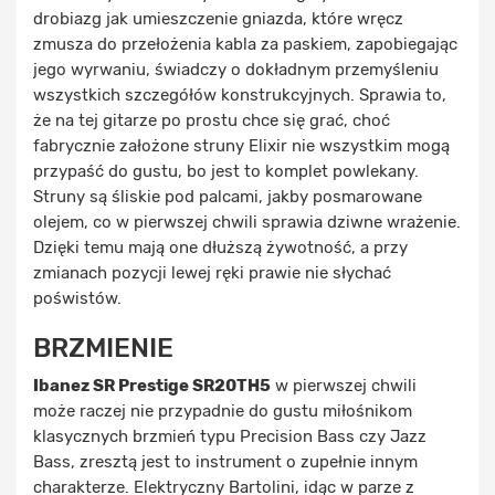
drobiazg jak umieszczenie gniazda, które wręcz
zmusza do przełożenia kabla za paskiem, zapobiegając
jego wyrwaniu, świadczy o dokładnym przemyśleniu
wszystkich szczegółów konstrukcyjnych. Sprawia to,
że na tej gitarze po prostu chce się grać, choć
fabrycznie założone struny Elixir nie wszystkim mogą
przypaść do gustu, bo jest to komplet powlekany.
Struny są śliskie pod palcami, jakby posmarowane
olejem, co w pierwszej chwili sprawia dziwne wrażenie.
Dzięki temu mają one dłuższą żywotność, a przy
zmianach pozycji lewej ręki prawie nie słychać
poświstów.
BRZMIENIE
Ibanez SR Prestige SR20TH5
w pierwszej chwili
może raczej nie przypadnie do gustu miłośnikom
klasycznych brzmień typu Precision Bass czy Jazz
Bass, zresztą jest to instrument o zupełnie innym
charakterze. Elektryczny Bartolini, idąc w parze z