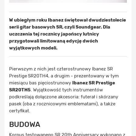
W ubiegłym roku Ibanez świętował dwudziestolecie
serii gitar basowych SR, czyli Soundgear. Dla
uczczenia tej rocznicy japońscy lutnicy
przygotowali limitowaną edycję dwóch
wyjątkowych modeli.
Pierwszym z nich jest czterostrunowy Ibanez SR
Prestige
SR20TH4, a drugim - prezentowany w tym
miesiącu bas pięciostrunowy
Ibanez SR Prestige
SR20TH5
. Wyjątkowość tych instrumentów
podkreślają dołączone akcesoria: futerał i skórzany
pasek (oba z rocznicowymi emblematami), a także
certyfikat.
BUDOWA
Korpus testowanego SR 20th Anniversary wykonano z