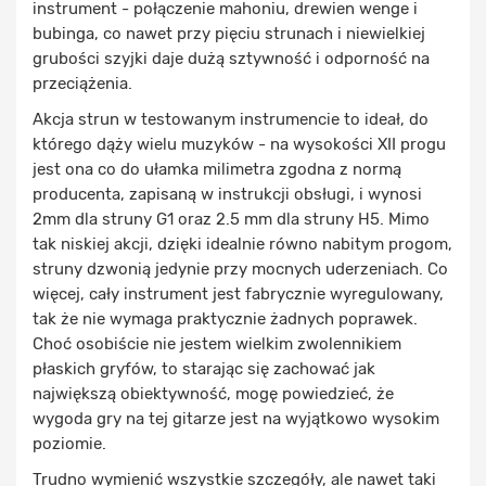
instrument - połączenie mahoniu, drewien wenge i
bubinga, co nawet przy pięciu strunach i niewielkiej
grubości szyjki daje dużą sztywność i odporność na
przeciążenia.
Akcja strun w testowanym instrumencie to ideał, do
którego dąży wielu muzyków - na wysokości XII progu
jest ona co do ułamka milimetra zgodna z normą
producenta, zapisaną w instrukcji obsługi, i wynosi
2mm dla struny G1 oraz 2.5 mm dla struny H5. Mimo
tak niskiej akcji, dzięki idealnie równo nabitym progom,
struny dzwonią jedynie przy mocnych uderzeniach. Co
więcej, cały instrument jest fabrycznie wyregulowany,
tak że nie wymaga praktycznie żadnych poprawek.
Choć osobiście nie jestem wielkim zwolennikiem
płaskich gryfów, to starając się zachować jak
największą obiektywność, mogę powiedzieć, że
wygoda gry na tej gitarze jest na wyjątkowo wysokim
poziomie.
Trudno wymienić wszystkie szczegóły, ale nawet taki