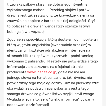
trzech kawałków starannie dobranego i świetnie
wykończonego mahoniu. Przebieg słojów i porów
drewna jest tak zestawiony, że krawędzie klejenia są
zauważalne dopiero z bardzo bliskiej odległości. Gryf
to połączenie drewien wenge (trzy szersze listwy) i
bubinga (dwie węższe).
Zgodnie ze specyfikacją, którą dostałem od importera i
którą w języku angielskim (ewentualnie czeskim) w
identycznym kształcie odnalazłem w Internecie na
stronach kilku sklepów muzycznych - podstrunnicę
wykonano z palisandru. Niestety nie potwierdzają tego
informacje zamieszczone na oficjalnej stronie
producenta
www.ibanez.co.jp
, gdzie nie ma ani
jednego słowa na temat palisandru, jak również nie
potwierdziły tego moje oględziny. Już na pierwszy rzut
oka widać, że podstrunnica wykonana jest z tego
samego drewna co główne listwy szyjki, czyli wenge.
Wygląda więc na to, że w "wieku informacji" bywamy
poddawani dezinformacji...