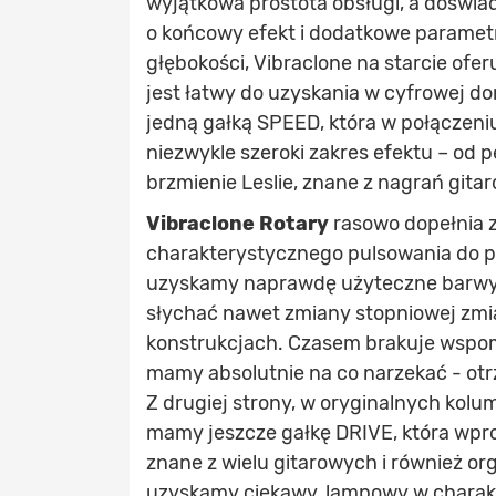
wyjątkowa prostota obsługi, a doświa
o końcowy efekt i dodatkowe parametr
głębokości, Vibraclone na starcie oferu
jest łatwy do uzyskania w cyfrowej d
jedną gałką SPEED, która w połączeni
niezwykle szeroki zakres efektu – od p
brzmienie Leslie, znane z nagrań gita
Vibraclone Rotary
rasowo dopełnia z
charakterystycznego pulsowania do pr
uzyskamy naprawdę użyteczne barwy w
słychać nawet zmiany stopniowej zmia
konstrukcjach. Czasem brakuje wspomni
mamy absolutnie na co narzekać - otr
Z drugiej strony, w oryginalnych kolumn
mamy jeszcze gałkę DRIVE, która wpr
znane z wielu gitarowych i również or
uzyskamy ciekawy, lampowy w charakt