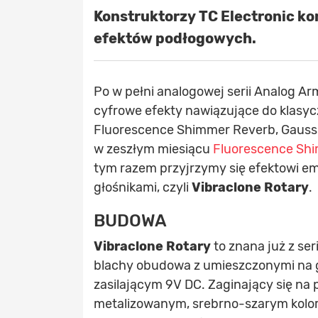
Konstruktorzy TC Electronic ko
efektów podłogowych.
Po w pełni analogowej serii Analog Arm
cyfrowe efekty nawiązujące do klasyczn
Fluorescence Shimmer Reverb, Gauss 
w zeszłym miesiącu
Fluorescence Shi
tym razem przyjrzymy się efektowi em
głośnikami, czyli
Vibraclone Rotary
.
BUDOWA
Vibraclone Rotary
to znana już z ser
blachy obudowa z umieszczonymi na gó
zasilającym 9V DC. Zaginający się na p
metalizowanym, srebrno-szarym kolorz