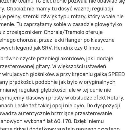
dczenie teamu TC Electronic pozwala nie obawiać się
y. Chociaż nie mamy tu dosyć ważnej regulacji
je pełny, szeroki dźwięk typu rotary, który wcale nie
omenie. Tu zaprzątamy sobie w zasadzie głowę tylko
u z przełącznikiem Chorale/Tremolo oferuje
ełnego chorusa, przez lekki flanger po klasyczne
rowych legend jak SRV, Hendrix czy Gilmour.
arówno czyste przebiegi akordowe, jak i dodaje
zesterowanej gitary. W większości ustawień
irujących głośników, a przy kręceniu gałką SPEED
ny prędkości, podobnie jak było w oryginalnych
anej regulacji głębokości, ale w tej cenie nie
zymujemy klasowy i prosty w obsłudze efekt Rotary.
ach Leslie też takiej opcji nie było. Do dyspozycji
owadza autentycznie brzmiące przesterowanie
ganowych wykonań lat 60. i 70. Dzięki niemu
erze drive i dodatkowy sustain naszego czystego