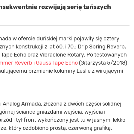
nsekwentnie rozwijają serię tańszych
ada w ofercie duńskiej marki pojawiły się cztery
ych konstrukcji z lat 60. i 70.: Drip Spring Reverb,
Tape Echo oraz Vibraclone Rotary. Po testowanych
mmer Reverb i Gauss Tape Echo
(Gitarzysta 5/2018)
ulującemu brzmienie kolumny Leslie z wirującymi
ii Analog Armada, złożona z dwóch części solidnej
rnej ściance gniazdami wejścia, wyjścia i
rzód i tył front wykończony jest tu w jasnym, lekko
e, który ozdobiono prostą, czerwoną grafiką.