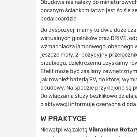
Obudowa nie należy do miniaturowych
bocznym ściankom łatwo jest ściśle z
pedalboardzie.
Do dyspozycji mamy tu dwie duże czar
wirtualnych głośników oraz DRIVE, o
wzmacniacza lampowego, obecnego w o
jeszcze mały, 2-pozycyjny przełącz
przebiegu, dzięki czemu uzyskamy rów
Efekt może być zasilany zewnętrznym
jak również baterią 9V, do której wym
obudowy. Na spodzie przyklejone są pł
Do włączania służy bezklikowo działają
o aktywacji informuje czerwona diod
W PRAKTYCE
Niewątpliwą zaletą
Vibraclone Rotar