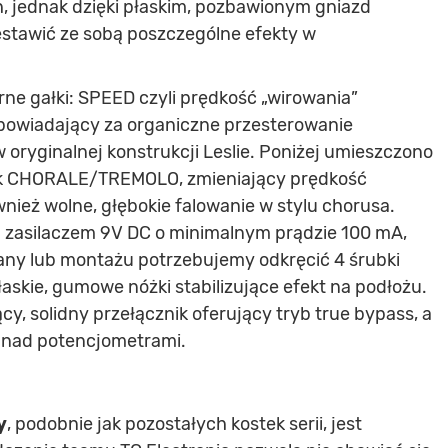
, jednak dzięki płaskim, pozbawionym gniazd
estawić ze sobą poszczególne efekty w
ne gałki: SPEED czyli prędkość „wirowania”
dpowiadający za organiczne przesterowanie
ryginalnej konstrukcji Leslie. Poniżej umieszczono
nik CHORALE/TREMOLO, zmieniający prędkość
nież wolne, głębokie falowanie w stylu chorusa.
 zasilaczem 9V DC o minimalnym prądzie 100 mA,
iany lub montażu potrzebujemy odkręcić 4 śrubki
askie, gumowe nóżki stabilizujące efekt na podłożu.
cy, solidny przełącznik oferujący tryb true bypass, a
a nad potencjometrami.
y
, podobnie jak pozostałych kostek serii, jest