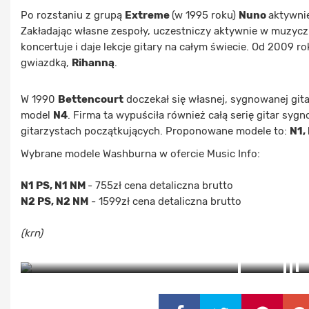
Po rozstaniu z grupą
Extreme
(w 1995 roku)
Nuno
aktywni
Zakładając własne zespoły, uczestniczy aktywnie w muzyczn
koncertuje i daje lekcje gitary na całym świecie. Od 2009 r
gwiazdką,
Rihanną
.
W 1990
Bettencourt
doczekał się własnej, sygnowanej gita
model
N4
. Firma ta wypuściła również całą serię gitar s
gitarzystach początkujących. Proponowane modele to:
N1,
Wybrane modele Washburna w ofercie Music Info:
N1 PS, N1 NM
- 755zł cena detaliczna brutto
N2 PS, N2 NM
- 1599zł cena detaliczna brutto
(krn)
ZOBACZ ZDJĘCIA (2