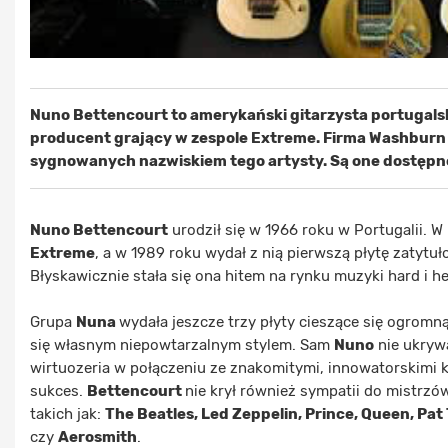
Nuno Bettencourt to amerykański gitarzysta portugals
producent grający w zespole Extreme. Firma Washburn w
sygnowanych nazwiskiem tego artysty. Są one dostępne 
Nuno Bettencourt
urodził się w 1966 roku w Portugalii. W
Extreme
, a w 1989 roku wydał z nią pierwszą płytę zatyt
Błyskawicznie stała się ona hitem na rynku muzyki hard i h
Grupa
Nuna
wydała jeszcze trzy płyty cieszące się ogromn
się własnym niepowtarzalnym stylem. Sam
Nuno
nie ukry
wirtuozeria w połączeniu ze znakomitymi, innowatorskimi 
sukces.
Bettencourt
nie krył również sympatii do mistrzó
takich jak:
The Beatles, Led Zeppelin, Prince, Queen, Pat 
czy
Aerosmith
.