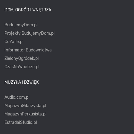
DOM, OGRÓD I WNĘTRZA
BudujemyDom.pl
Projekty.BudujemyDom.pl
CoZaIle.pl
Informator Budownictwa
ZielonyOgródek.pl
CzasNaWnetrze.pl
MUZYKA I DŹWIĘK
Audio.com.pl
MagazynGitarzysta.pl
MagazynPerkusista.pl
EstradaiStudio.pl