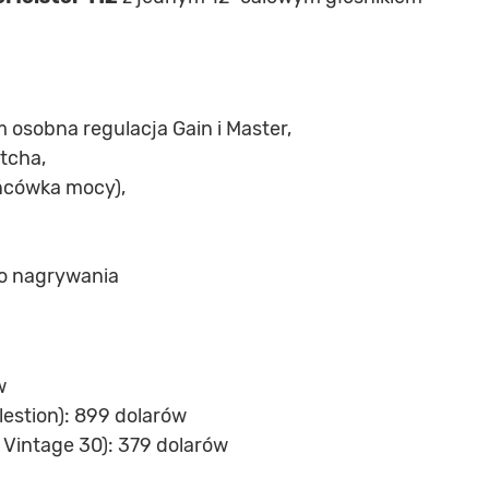
 osobna regulacja Gain i Master,
tcha,
ońcówka mocy),
go nagrywania
w
lestion): 899 dolarów
n Vintage 30): 379 dolarów
2