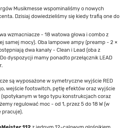
 z targów Musikmesse wspominaliśmy o nowych
nta. Dzisiaj dowiedzieliśmy się kiedy trafią one do
wa wzmacniacze - 18 watowa głowa i combo z
iej samej mocy). Oba lampowe ampy (preamp - 2 ×
stępniają dwa kanały - Clean i Lead (oba z
 Do dyspozycji mamy ponadto przełącznik LEAD
r.
acze są wyposażone w symetryczne wyjście RED
, wejście footswitch, pętlę efektów oraz wyjście
 (spotykanym w tego typu konstrukcjach coraz
żemy regulować moc - od 1, przez 5 do 18 W (w
 pracuje).
Meister 112
z jednym 12-calowym głośnikiem