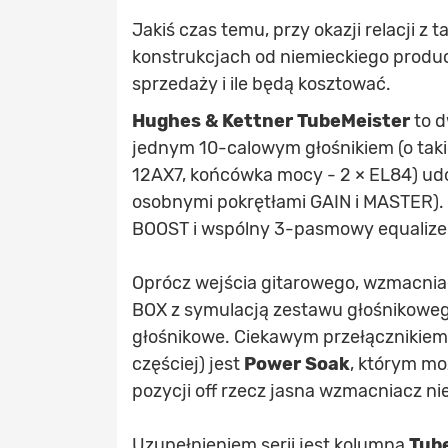
Jakiś czas temu, przy okazji relacji
konstrukcjach od niemieckiego produce
sprzedaży i ile będą kosztować.
Hughes & Kettner
TubeMeister
to d
jednym 10-calowym głośnikiem (o tak
12AX7, końcówka mocy - 2 × EL84) udo
osobnymi pokrętłami GAIN i MASTER).
BOOST i wspólny 3-pasmowy equalize
Oprócz wejścia gitarowego, wzmacni
BOX z symulacją zestawu głośnikowego
głośnikowe. Ciekawym przełącznikiem
częściej) jest
Power Soak
, którym mo
pozycji off rzecz jasna wzmacniacz nie
Uzupełnieniem serii jest kolumna
Tube