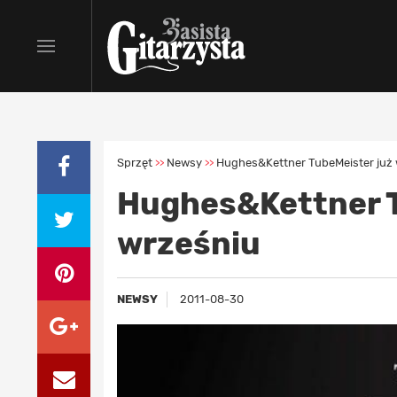
Sprzęt
Newsy
Hughes&Kettner TubeMeister już
>>
>>
Hughes&Kettner T
wrześniu
NEWSY
2011-08-30