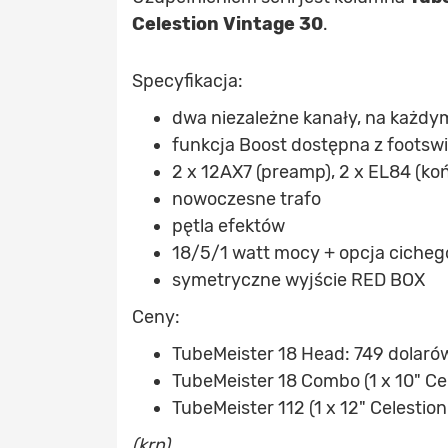
Celestion Vintage 30
.
Specyfikacja:
dwa niezależne kanały, na każdym
funkcja Boost dostępna z footswi
2 x 12AX7 (preamp), 2 x EL84 (k
nowoczesne trafo
pętla efektów
18/5/1 watt mocy + opcja ciche
symetryczne wyjście RED BOX
Ceny:
TubeMeister 18 Head: 749 dolaró
TubeMeister 18 Combo (1 x 10" Ce
TubeMeister 112 (1 x 12" Celestio
(krn)