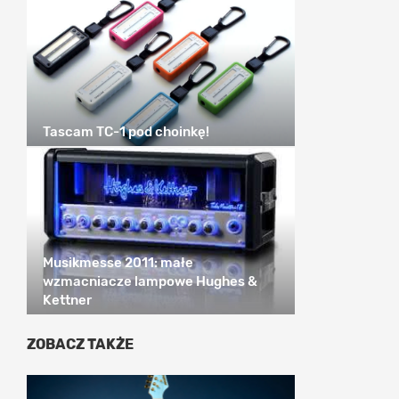
Tascam TC-1 pod choinkę!
Musikmesse 2011: małe
wzmacniacze lampowe Hughes &
Kettner
ZOBACZ TAKŻE