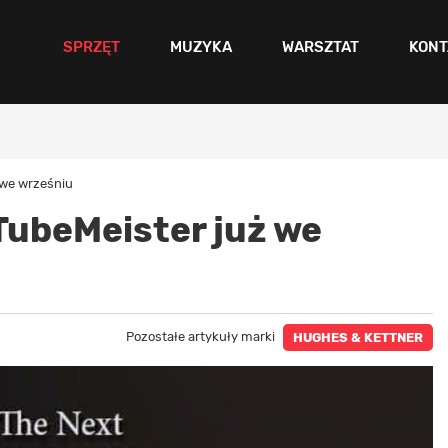
SPRZĘT
MUZYKA
WARSZTAT
KONT
 we wrześniu
ubeMeister już we
Pozostałe artykuły marki
HUGHES & KETTNER