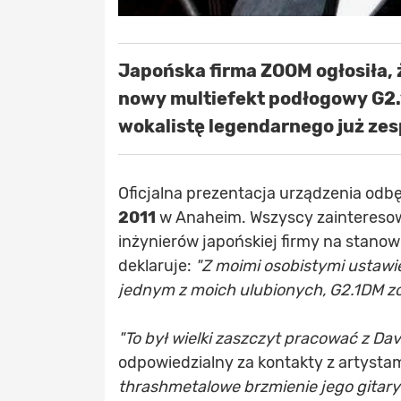
Japońska firma ZOOM ogłosiła, 
nowy multiefekt podłogowy G2.
wokalistę legendarnego już zes
Oficjalna prezentacja urządzenia odb
2011
w Anaheim. Wszyscy zaintereso
inżynierów japońskiej firmy na stano
deklaruje:
"Z moimi osobistymi ustawie
jednym z moich ulubionych, G2.1DM zo
"To był wielki zaszczyt pracować z Da
odpowiedzialny za kontakty z artysta
thrashmetalowe brzmienie jego gita