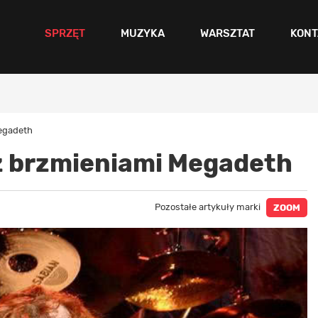
SPRZĘT
MUZYKA
WARSZTAT
KONT
egadeth
z brzmieniami Megadeth
Pozostałe artykuły marki
ZOOM