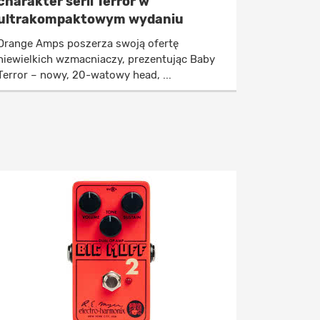
charakter serii Terror w
ultrakompaktowym wydaniu
Orange Amps poszerza swoją ofertę
niewielkich wzmacniaczy, prezentując Baby
Terror – nowy, 20-watowy head, ...