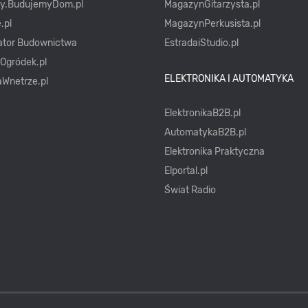
ty.BudujemyDom.pl
MagazynGitarzysta.pl
.pl
MagazynPerkusista.pl
ator Budownictwa
EstradaiStudio.pl
yOgródek.pl
ELEKTRONIKA I AUTOMATYKA
Wnetrze.pl
ElektronikaB2B.pl
AutomatykaB2B.pl
Elektronika Praktyczna
Elportal.pl
Świat Radio