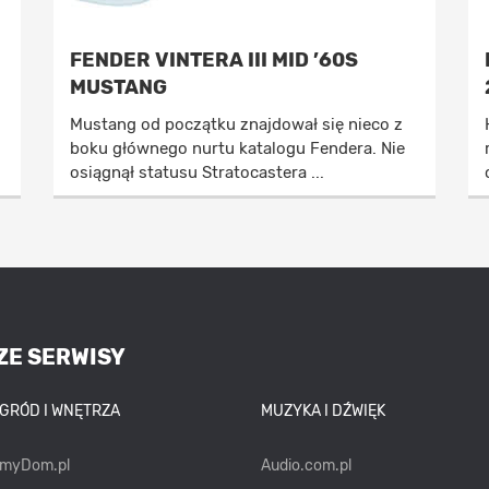
FENDER VINTERA III MID ’60S
MUSTANG
Mustang od początku znajdował się nieco z
boku głównego nurtu katalogu Fendera. Nie
osiągnął statusu Stratocastera ...
ZE SERWISY
OGRÓD I WNĘTRZA
MUZYKA I DŹWIĘK
emyDom.pl
Audio.com.pl