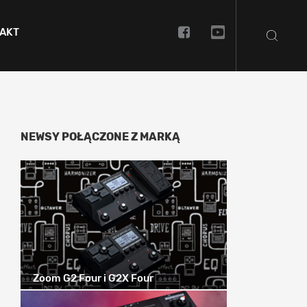
AKT
NEWSY POŁĄCZONE Z MARKĄ
Zoom G2 Four i G2X Four