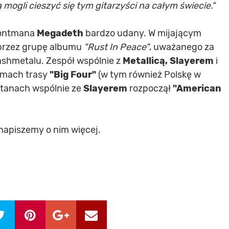
mogli cieszyć się tym gitarzyści na całym świecie."
frontmana
Megadeth
bardzo udany. W mijającym
 przez grupę albumu
"Rust In Peace"
, uważanego za
rashmetalu. Zespół wspólnie z
Metallicą, Slayerem
i
amach trasy
"Big Four"
(w tym również Polskę w
 Stanach wspólnie ze
Slayerem
rozpoczął
"American
 napiszemy o nim więcej.