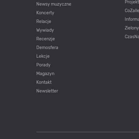
Projek
Newsy muzyczne
CoZaIle
Koncerty
Inform
Relacje
Zielon
Wywiady
CzasNa
Recenzje
Demosfera
Lekcje
Porady
Magazyn
Kontakt
Newsletter