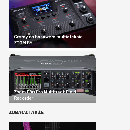
Gramy na basowym multiefekcie
ZOOM B6
Zoom F8n Pro Multitrack Field
Recorder
ZOBACZ TAKŻE