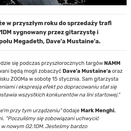
że w przyszłym roku do sprzedaży trafi
1DM sygnowany przez gitarzystę i
połu Megadeth, Dave'a Mustaine'a.
ędzie się podczas przyszłorocznych targów
NAMM
wani będą mogli zobaczyć
Dave'a Mustaine'a
oraz
wisku ZOOMa w sobotę 15 stycznia. Sam gitarzysta
niami i ekspresją efekt po dopracowaniu stał się
stawia wszystkich konkurentów na lini startowej."
ve'm przy tym urządzeniu"
dodaje
Mark Menghi
,
mi.
"Poczuliśmy się zobowiązani uchwycić
ry w nowym G2.1DM. Jesteśmy bardzo