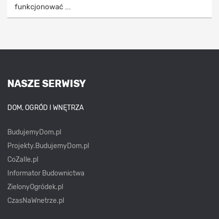
funkcjonować ...
NASZE SERWISY
DOM, OGRÓD I WNĘTRZA
BudujemyDom.pl
Projekty.BudujemyDom.pl
CoZaIle.pl
Informator Budownictwa
ZielonyOgródek.pl
CzasNaWnetrze.pl