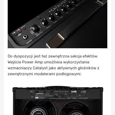
Do dyspozycji jest też zewnętrzna sekcja efektów.
Wejście Power Amp umożliwia wykorzystanie
wzmacniaczy Catalyst jako aktywnych głośników z
zewnętrznymi modelerami podłogowymi.