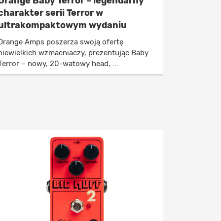
Orange Baby Terror – legendarny
charakter serii Terror w
ultrakompaktowym wydaniu
Orange Amps poszerza swoją ofertę
niewielkich wzmacniaczy, prezentując Baby
Terror – nowy, 20-watowy head, ...