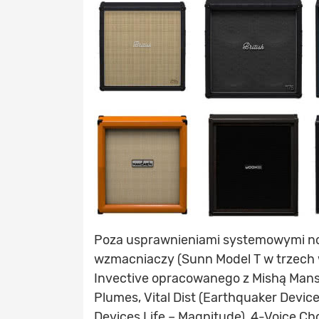
Poza usprawnieniami systemowymi 
wzmacniaczy (Sunn Model T w trzech
Invective opracowanego z Mishą Manso
Plumes, Vital Dist (Earthquaker Device
Devices Life – Magnitude), 4-Voice Chor