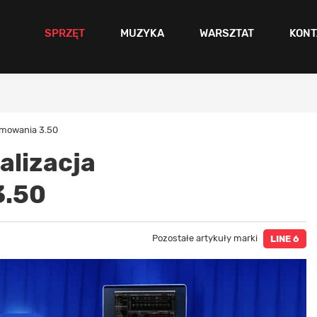
SPRZĘT
MUZYKA
WARSZTAT
KONT
ramowania 3.50
ualizacja
3.50
Pozostałe artykuły marki
LINE 6