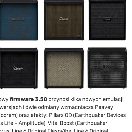
nowy
firmware 3.50
przynosi kilka nowych emulacji
 wersjach i dwie odmiany wzmacniacza Peavey
orem) oraz efekty: Pillars OD (Earthquaker Devices
s Life – Amplitude), Vital Boost (Earthquaker
us, Line 6 Original FlexoVibe, Line 6 Original