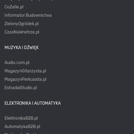
CoZaIle.pl
Informator Budownictwa
ZielonyOgródek.pl
CzasNaWnetrze.pl
MUZYKA I DŹWIĘK
Audio.com.pl
MagazynGitarzysta.pl
MagazynPerkusista.pl
EstradaiStudio.pl
ELEKTRONIKA I AUTOMATYKA
ElektronikaB2B.pl
AutomatykaB2B.pl