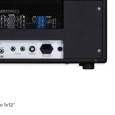
o 1x12”