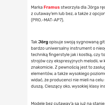
Marka
Framus
stworzyła dla Jörga r
z cutaway’em lub bez, a także z opcjon
(PRO.-MAT-AP7).
Tak
Jörg
opisuje swoją sygnowaną gita
bardzo uniwersalny instrument o nie
techniką fingerstyle jak i kostką, cz
strojów czy ekspresyjnych melodii, w ka
znakomicie. Z pewnością jest to zasł
elementów, a także wysokiego poziom
widać, że producenci nie mieli na celu 
duszą. Cieszący oko, wysokiej klasy i
Modele bez cutaway’a są już na stani