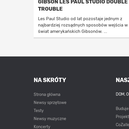
GIBSON LES PAUL STUDIO DOUBLE
TROUBLE
Les Paul Studio od lat pozostaje jednym z
najbardziej rozsądnych sposobów wejścia w
świat amerykańskich Gibsonów. ...
NA SKRÓTY
NAS
DOM, 
Strona główna
Newsy sprzętowe
Buduj
Testy
Projek
Newsy muzyczne
CoZaIle
Koncerty