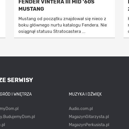
FENDER VINTERA III MID ’60S
MUSTANG
Mustang od początku znajdował się nieco z
boku głównego nurtu katalogu Fendera. Nie
osiągnął statusu Stratocastera ...
ZE SERWISY
OGRÓD I WNĘTRZA
MUZYKA I DŹWIĘK
emyDom.pl
Audio.com.pl
ty.BudujemyDom.pl
MagazynGitarzysta.pl
.pl
MagazynPerkusista.pl