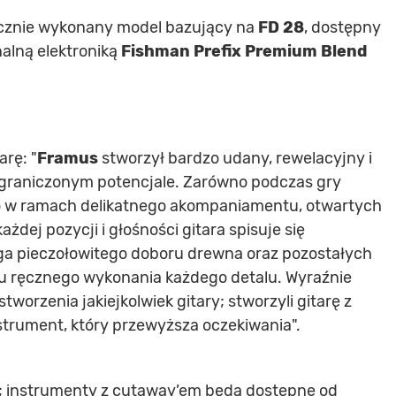
ęcznie wykonany model bazujący na
FD 28
, dostępny
alną elektroniką
Fishman Prefix Premium Blend
rę: "
Framus
stworzył bardzo udany, rewelacyjny i
ograniczonym potencjale. Zarówno podczas gry
y to w ramach delikatnego akompaniamentu, otwartych
żdej pozycji i głośności gitara spisuje się
uga pieczołowitego doboru drewna oraz pozostałych
u ręcznego wykonania każdego detalu. Wyraźnie
stworzenia jakiejkolwiek gitary; stworzyli gitarę z
nstrument, który przewyższa oczekiwania".
e; instrumenty z cutaway’em będą dostępne od