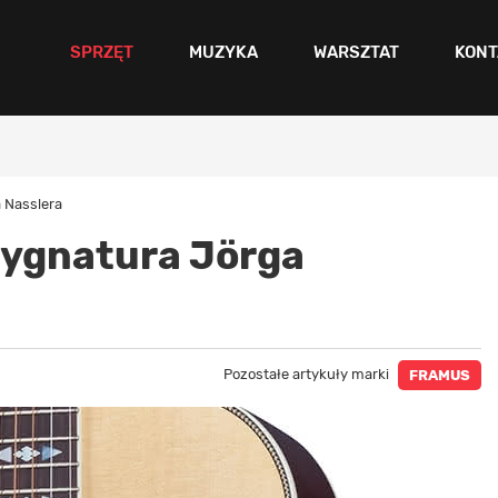
SPRZĘT
MUZYKA
WARSZTAT
KONT
 Nasslera
sygnatura Jörga
Pozostałe artykuły marki
FRAMUS