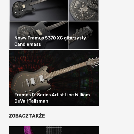
Nowy Framus S370 XG gitarzysty
Candlemass
Framus D-Series Artist Line William
DuVall Talisman
ZOBACZ TAKŻE