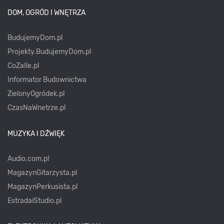
DOM, OGRÓD I WNĘTRZA
BudujemyDom.pl
Projekty.BudujemyDom.pl
CoZaIle.pl
Informator Budownictwa
ZielonyOgródek.pl
CzasNaWnetrze.pl
MUZYKA I DŹWIĘK
Audio.com.pl
MagazynGitarzysta.pl
MagazynPerkusista.pl
EstradaiStudio.pl