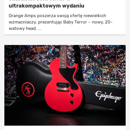
ultrakompaktowym wydaniu
Orange Amps poszerza swoją ofertę niewielkich
wzmacniaczy, prezentując Baby Terror – nowy, 20-
watowy head, ...