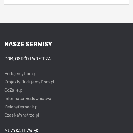
NASZE SERWISY
DOM, OGRÓD I WNĘTRZA
BudujemyDom.pl
Projekty.BudujemyDom.pl
CoZaIle.pl
Informator Budownictwa
ZielonyOgródek.pl
CzasNaWnetrze.pl
MUZYKA I DŹWIĘK