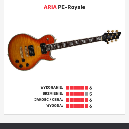
ARIA
PE-Royale
WYKONANIE:
6
BRZMIENIE:
5
JAKOŚĆ / CENA:
6
WYGODA:
6