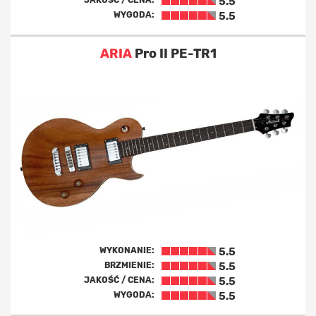
JAKOŚĆ / CENA:
5.5
WYGODA:
5.5
ARIA
Pro II PE-TR1
WYKONANIE:
5.5
BRZMIENIE:
5.5
JAKOŚĆ / CENA:
5.5
WYGODA:
5.5