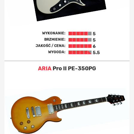
WYKONANIE:
5
BRZMIENIE:
5
JAKOŚĆ / CENA:
6
WYGODA:
5.5
ARIA
Pro II PE-350PG