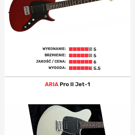
WYKONANIE:
5
BRZMIENIE:
5
JAKOŚĆ / CENA:
6
WYGODA:
5.5
ARIA
Pro II Jet-1