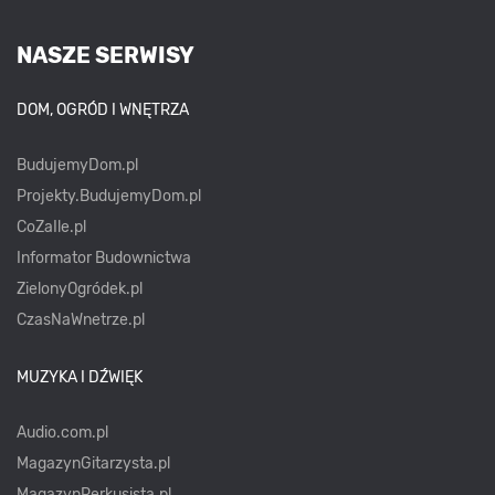
NASZE SERWISY
DOM, OGRÓD I WNĘTRZA
BudujemyDom.pl
Projekty.BudujemyDom.pl
CoZaIle.pl
Informator Budownictwa
ZielonyOgródek.pl
CzasNaWnetrze.pl
MUZYKA I DŹWIĘK
Audio.com.pl
MagazynGitarzysta.pl
MagazynPerkusista.pl