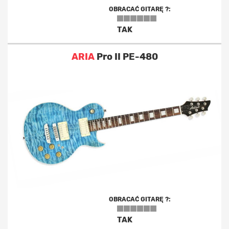
OBRACAĆ GITARĘ ?:
TAK
ARIA
Pro II PE-480
OBRACAĆ GITARĘ ?:
TAK