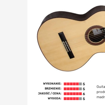
WYKONANIE:
5
Guita
BRZMIENIE:
5
prod
JAKOŚĆ / CENA:
6
madr
WYGODA:
5