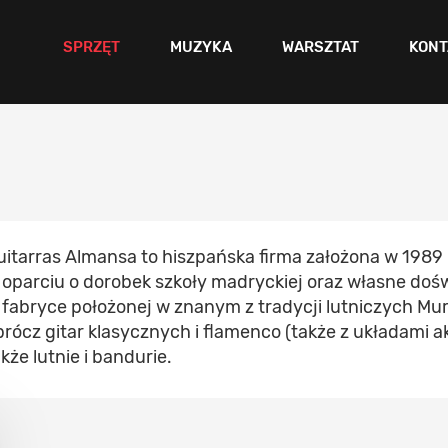
SPRZĘT
MUZYKA
WARSZTAT
KONT
uitarras Almansa to hiszpańska firma założona w 1989
 oparciu o dorobek szkoły madryckiej oraz własne doś
 fabryce położonej w znanym z tradycji lutniczych Muro
prócz gitar klasycznych i flamenco (także z układami
kże lutnie i bandurie.