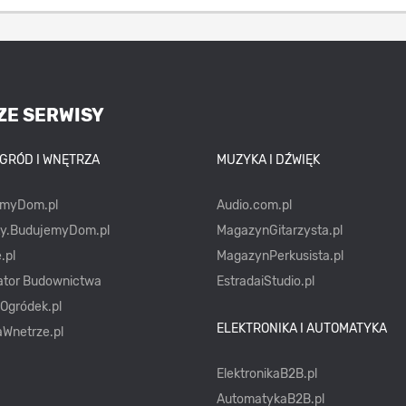
ZE SERWISY
OGRÓD I WNĘTRZA
MUZYKA I DŹWIĘK
emyDom.pl
Audio.com.pl
ty.BudujemyDom.pl
MagazynGitarzysta.pl
.pl
MagazynPerkusista.pl
ator Budownictwa
EstradaiStudio.pl
yOgródek.pl
ELEKTRONIKA I AUTOMATYKA
Wnetrze.pl
ElektronikaB2B.pl
AutomatykaB2B.pl