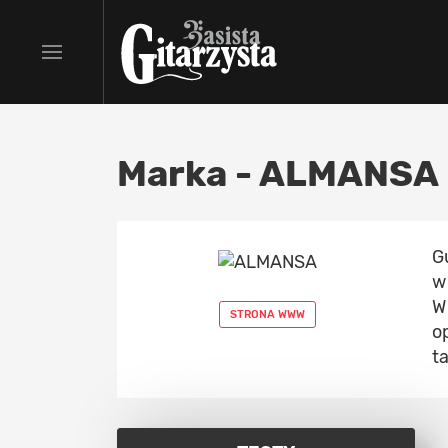
Marka - ALMANSA
G
w
W
STRONA WWW
o
ta