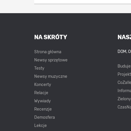
NA SKRÓTY
NAS
DOM, 
Strona główna
Newsy sprzętowe
Buduj
Testy
Projek
Newsy muzyczne
CoZaIle
Koncerty
Inform
Relacje
Zielon
Wywiady
CzasNa
Recenzje
Demosfera
Lekcje