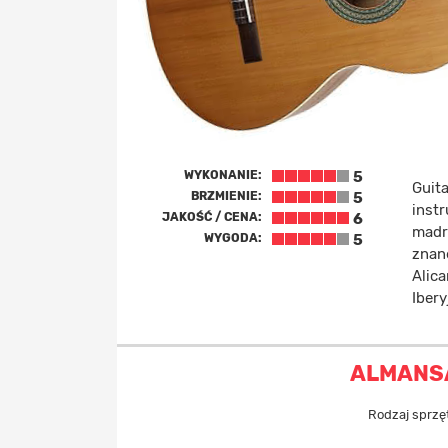
WYKONANIE:
5
Guita
BRZMIENIE:
5
inst
JAKOŚĆ / CENA:
6
madr
WYGODA:
5
znane
Alic
Ibery
ALMANS
Rodzaj sprzę