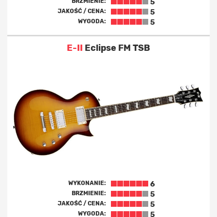
BRZMIENIE:
5
JAKOŚĆ / CENA:
5
WYGODA:
5
E-II
Eclipse FM TSB
WYKONANIE:
6
BRZMIENIE:
5
JAKOŚĆ / CENA:
5
WYGODA:
5