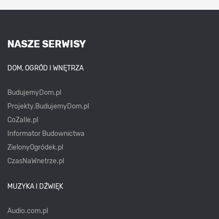
NASZE SERWISY
DOM, OGRÓD I WNĘTRZA
BudujemyDom.pl
Projekty.BudujemyDom.pl
CoZaIle.pl
Informator Budownictwa
ZielonyOgródek.pl
CzasNaWnetrze.pl
MUZYKA I DŹWIĘK
Audio.com.pl