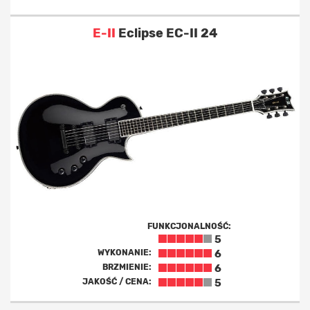
E-II
Eclipse EC-II 24
FUNKCJONALNOŚĆ:
5
WYKONANIE:
6
BRZMIENIE:
6
JAKOŚĆ / CENA:
5